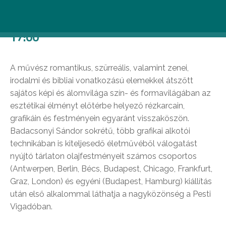
Tárlatvezetés Szemethy Imre
grafikusművésszel – március 5. (kedd)
17:00
A művész romantikus, szürreális, valamint zenei,
irodalmi és bibliai vonatkozású elemekkel átszőtt
sajátos képi és álomvilága szín- és formavilágában az
esztétikai élményt előtérbe helyező rézkarcain,
grafikáin és festményein egyaránt visszaköszön.
Badacsonyi Sándor sokrétű, több grafikai alkotói
technikában is kiteljesedő életművéből válogatást
nyújtó tárlaton olajfestményeit számos csoportos
(Antwerpen, Berlin, Bécs, Budapest, Chicago, Frankfurt,
Graz, London) és egyéni (Budapest, Hamburg) kiállítás
után első alkalommal láthatja a nagyközönség a Pesti
Vigadóban.