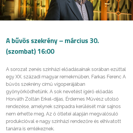
A bűvös szekrény – március 30.
(szombat) 16:00
A sorozat zenés színházi előadásainak sorában ezúttal
egy XX. századi magyar remekműben, Farkas Ferenc A
bűvös szekrény című vígoperájában
gyönyörködhetünk. A sok nevetést ígérő előadás
Horváth Zoltán Erkel-díjas, Érdemes Művész utolsó
rendezése, amelynek színpadra kerülését már sajnos
nem érhette meg. Az ő ötletei alapján megvalósuló
produkcióval e nagy színházi rendezőre és elhivatott
tanárra is emlékeznek.