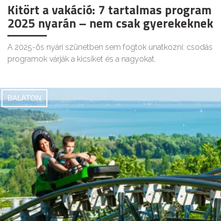
Kitört a vakáció: 7 tartalmas program
2025 nyarán – nem csak gyerekeknek
A 2025-ös nyári szünetben sem fogtok unatkozni: csodás
programok várják a kicsiket és a nagyokat.
BALATON