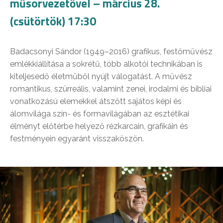
műsorvezetővel – március 28.
(csütörtök) 17:30
Badacsonyi Sándor (1949–2016) grafikus, festőművész
emlékkiállítása a sokrétű, több alkotói technikában is
kiteljesedő életműből nyújt válogatást. A művész
romantikus, szürreális, valamint zenei, irodalmi és bibliai
vonatkozású elemekkel átszőtt sajátos képi és
álomvilága szín- és formavilágában az esztétikai
élményt előtérbe helyező rézkarcain, grafikáin és
festményein egyaránt visszaköszön.