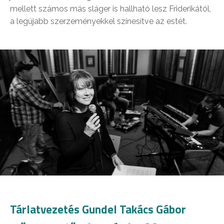
mellett számos más sláger is hallható lesz Friderikától,
a legújabb szerzeményekkel színesítve az estét.
Tárlatvezetés Gundel Takács Gábor