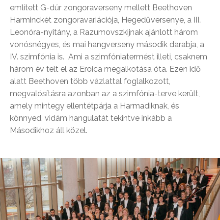
említett G-dúr zongoraverseny mellett Beethoven
Harminckét zongoravariációja, Hegedűversenye, a III.
Leonóra-nyitány, a Razumovszkijnak ajánlott három
vonósnégyes, és mai hangverseny második darabja, a
IV. szimfónia is. Ami a szimfóniatermést illeti, csaknem
három év telt el az Eroica megalkotása óta. Ezen idő
alatt Beethoven több vázlattal foglalkozott,
megvalósításra azonban az a szimfónia-terve került,
amely mintegy ellentétpárja a Harmadiknak, és
könnyed, vidám hangulatát tekintve inkább a
Másodikhoz áll közel.