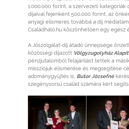
1.000.000 forint, a szervezeti kategóriák 
díjaival fejenként 500.000 forint, az önk
anyagi elismerés továbbá a díj médiatám
Családháló.hu köszönhetően egy egész é
A Jószolgálat-díj átadó ünnepsége önzet
közösségi díjazott
Völgyzugolyház Alapí
pénzjutalomból felajánlást tettek a másik
missziójuk elismerése és megsegítése cé
adománygyűjtés is,
Butor Józsefné
kérés
szegénysorsú család számára kért segíts