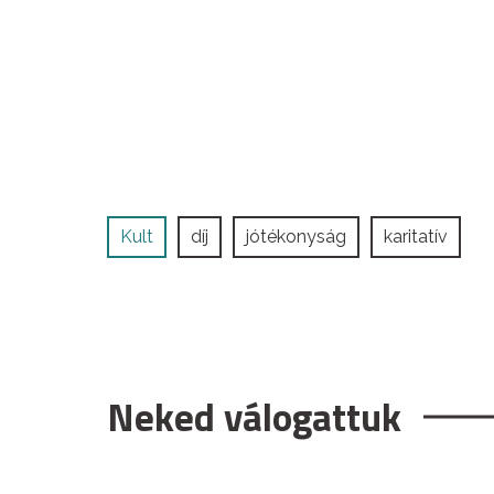
Kult
díj
jótékonyság
karitatív
Neked válogattuk