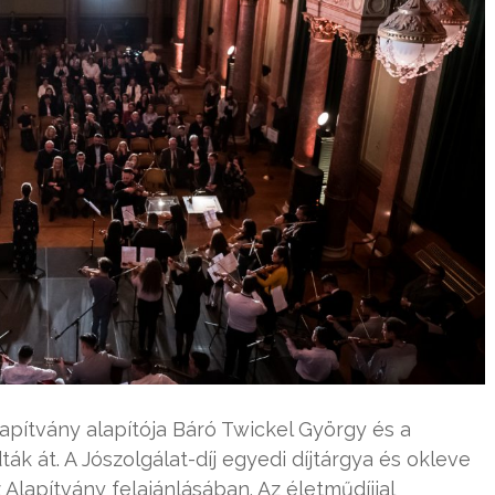
lapítvány alapítója Báró Twickel György és a
k át. A Jószolgálat-díj egyedi díjtárgya és okleve
Alapítvány felajánlásában. Az életműdíjjal