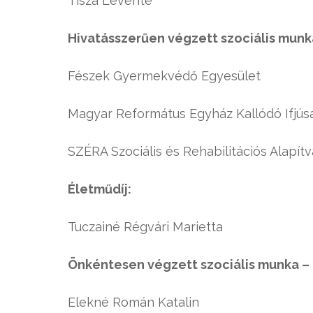
Tisza Levente
Hivatásszerűen végzett szociális munka
Fészek Gyermekvédő Egyesület
Magyar Református Egyház Kallódó Ifjús
SZÉRA Szociális és Rehabilitációs Alapít
Életműdíj:
Tuczainé Régvári Marietta
Önkéntesen végzett szociális munka – 
Elekné Román Katalin