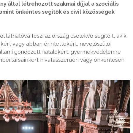
ny által létrehozott szakmai díjjal a szociális
amint önkéntes segítők és civil közösségek
ől láthatóvá teszi az ország cselekvő segítőit, akik
kért vagy abban érintettekért, nevelőszülői
 állami gondozott fiatalokért, gyermekvédelemre
embertársainkért hivatásszerűen vagy önkéntesen