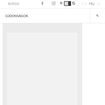
EN
HU
SL
BURDA
ÚJDONSÁGOK