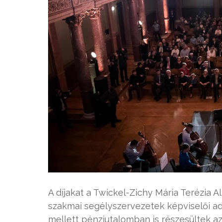
A díjakat a Twickel-Zichy Mária Terézia A
szakmai segélyszervezetek képviselői adtá
mellett pénzjutalomban is részesültek az 