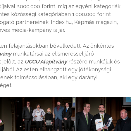
díjaival 2.000.000 forint, míg az egyéni kategóriák
éntes közösségi kategóriában 1.000.000 forint
ogató partnereinek: Index.hu, Képmás magazin,
ves média-kampány is jár.
len felajánlásokban bővelkedett. Az önkéntes
tvány
munkatársai az elismeréssel járó
 jelölt, az
UCCU Alapítvány
részére munkájuk és
ljából. Az esten elhangzott egy jótékonysági
ének tolmácsolásában, aki egy darányi
éget.