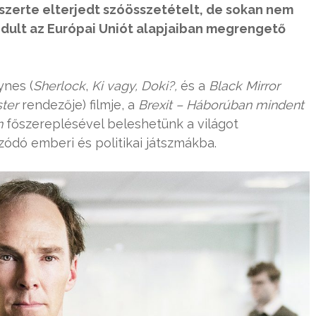
gszerte elterjedt szóösszetételt, de sokan nem
indult az Európai Uniót alapjaiban megrengető
ynes (
Sherlock
,
Ki vagy, Doki?,
és a
Black Mirror
ster
rendezője) filmje, a
Brexit – Háborúban mindent
h
főszereplésével beleshetünk a világot
dó emberi és politikai játszmákba.