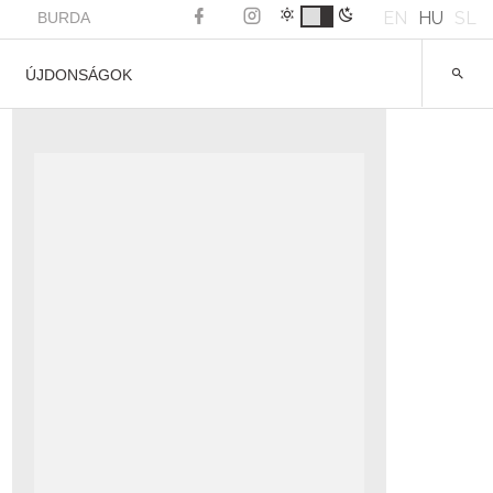
EN
HU
SL
BURDA
ÚJDONSÁGOK