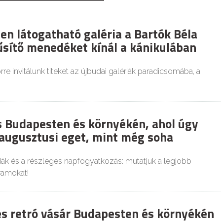
en látogatható galéria a Bartók Béla
űsítő menedéket kínál a kánikulában
re invitálunk titeket az újbudai galériák paradicsomába, a
es Budapesten és környékén, ahol úgy
 augusztusi eget, mint még soha
dák és a részleges napfogyatkozás: mutatjuk a legjobb
ramokat!
és retró vásár Budapesten és környékén