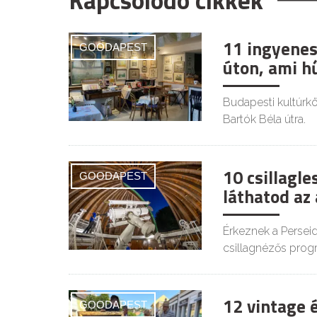
Kapcsolódó cikkek
11 ingyenes
GOODAPEST
úton, ami h
Budapesti kultúrkör
Bartók Béla útra.
10 csillagl
GOODAPEST
láthatod az
Érkeznek a Persei
csillagnézős prog
12 vintage 
GOODAPEST