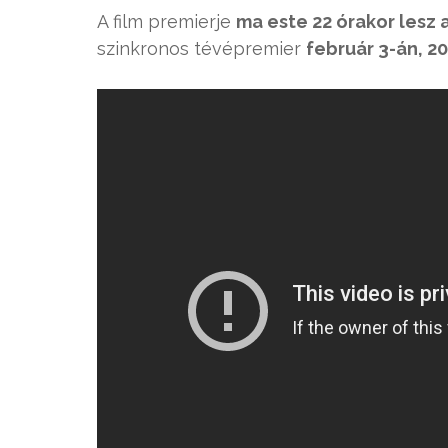
A film premierje
ma este 22 órakor lesz
szinkronos tévépremier
február 3-án, 2