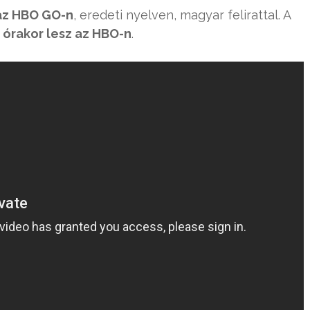
 az HBO GO-n
, eredeti nyelven, magyar felirattal. A
0 órakor lesz az HBO-n
.