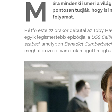
M
ára mindenki ismeri a vilá
pontosan tudják, hogy is 
folyamat.
Hétfő este 22 órakor debütál az Toby Ha
egyik legismertebb epizódja, a
USS Calli
szabad
, amelyben
Benedict Cumberbatc
meghatározó folyamatok mögött meghúzó