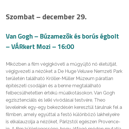
Szombat – december 29.
Van Gogh – Búzamezők és borús égbolt
– VÁRkert Mozi – 16:00
Miközben a film végigköveti a műgyűjtő nő életútját,
végigvezeti a nézőket a De Huge Veluwe Nemzeti Park
területén található Kröller-Müller Múzeum páratlan
építészeti csodáján és a benne megtalálható
felbecsülhetetlen értékű műalkotásokon. Van Gogh
egzisztenciális és lelki vívódásai testvére, Theo
leveleinek egy-egy bekezdésén keresztül tárulnak fel a
filmben, amely egyúttal a festő különböző lakhelyeire
is elkalauzolja a nézőket, Párizstól egészen Provence-
ig. A film különlegessége, hogy átfogó módon mutatja