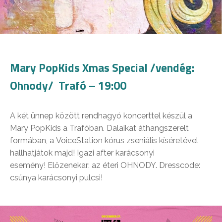
Mary PopKids Xmas Special /vendég:
Ohnody/ Trafó – 19:00
A két ünnep között rendhagyó koncerttel készül a
Mary PopKids a Trafóban. Dalaikat áthangszerelt
formában, a VoiceStation kórus zseniális kíséretével
hallhatjátok majd! Igazi after karácsonyi
esemény! Előzenekar: az éteri OHNODY. Dresscode:
csúnya karácsonyi pulcsi!