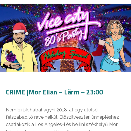
CRIME |Mor Elian – Lärm – 23:00
Nem bírjuk hátrahagyni 2018-at egy utolsó
felszabadító rave nélkül. Előszilveszteri ünnepléshez
csatlakozik a Los Angeles-i és berlini székhelyű Mor