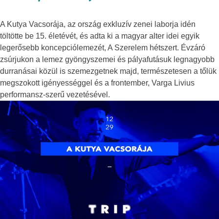
A Kutya Vacsorája, az ország exkluzív zenei laborja idén
töltötte be 15. életévét, és adta ki a magyar alter idei egyik
legerősebb koncepciólemezét, A Szerelem hétszert. Évzáró
zsúrjukon a lemez gyöngyszemei és pályafutásuk legnagyobb
durranásai közül is szemezgetnek majd, természetesen a tőlük
megszokott igényességgel és a frontember, Varga Livius
performansz-szerű vezetésével.