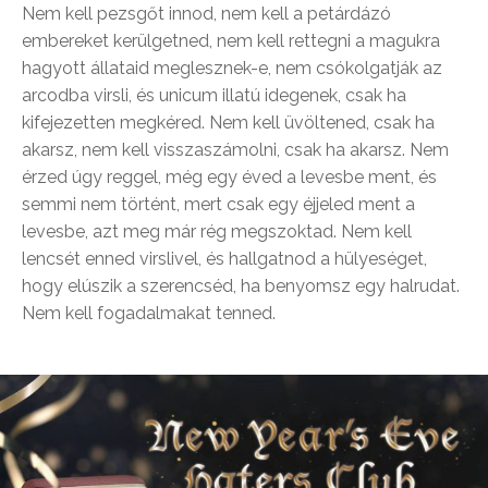
Nem kell pezsgőt innod, nem kell a petárdázó
embereket kerülgetned, nem kell rettegni a magukra
hagyott állataid meglesznek-e, nem csókolgatják az
arcodba virsli, és unicum illatú idegenek, csak ha
kifejezetten megkéred. Nem kell üvöltened, csak ha
akarsz, nem kell visszaszámolni, csak ha akarsz. Nem
érzed úgy reggel, még egy éved a levesbe ment, és
semmi nem történt, mert csak egy éjjeled ment a
levesbe, azt meg már rég megszoktad. Nem kell
lencsét enned virslivel, és hallgatnod a hülyeséget,
hogy elúszik a szerencséd, ha benyomsz egy halrudat.
Nem kell fogadalmakat tenned.