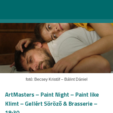
olvasd el a kritikánkat
itt
.
fotó: Becsey Kristóf – Bálint Dániel
ArtMasters – Paint Night – Paint like
Klimt – Gellért Söröző & Brasserie –
18:30