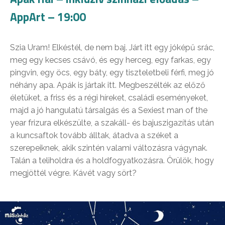
AppArt – 19:00
Szia Uram! Elkéstél, de nem baj. Járt itt egy jóképű srác,
meg egy kecses csávó, és egy herceg, egy farkas, egy
pingvin, egy öcs, egy báty, egy tiszteletbeli férfi, meg jó
néhány apa. Apák is jártak itt. Megbeszélték az előző
életüket, a friss és a régi híreket, családi eseményeket,
majd a jó hangulatú társalgás és a Sexiest man of the
year frizura elkészülte, a szakáll- és bajuszigazítás után
a kuncsaftok tovább álltak, átadva a széket a
szerepeiknek, akik szintén valami változásra vágynak.
Talán a teliholdra és a holdfogyatkozásra. Örülök, hogy
megjöttél végre. Kávét vagy sört?