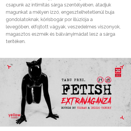
csapunk az intimitás sárga szentélyében, átadjuk
magunkat a mélyen izzó, engesztelhetetlenül buja
gondolatoknak, kőrisbogár por illúziója a
levegőben, elfojtott vágyak, veszedelmes viszonyok,
magasztos eszmék és bálványimádat lesz a sárga
terítéken.