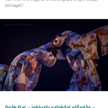
önmagát?
Apák fiai – inkluzív színházi előadás –