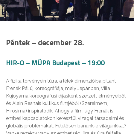
Péntek – december 28.
HIR-O – MÜPA Budapest – 19:00
A fizika törvényein túlra, a lélek dimenzióiba pillant
Frenák Pál új koreográfiája, mely Japánban, Villa
Kujoyama koreográfusi díjasként szerzett élményeiből
és Alain Resnais kultikus filmjéből (Szerelmem,
Hirosima) inspirálódik. Ahogy a film, úgy Frenák is
emberi kapcsolatokon keresztül vizsgál társadalmi és
globális problémákat. Felelősen bánunk-e világunkkal?
Van-e remény vagy az emberiség újra és újra felfalja