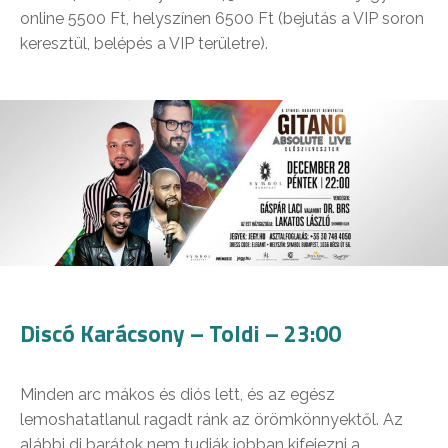
online 5500 Ft, helyszínen 6500 Ft (bejutás a VIP soron
keresztül, belépés a VIP területre).
Discó Karácsony – Toldi – 23:00
Minden arc mákos és diós lett, és az egész
lemoshatatlanul ragadt ránk az örömkönnyektől. Az
alábbi dj barátok nem tudják jobban kifejezni a