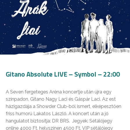
Gitano Absolute LIVE – Symbol – 22:00
A Seven fergeteges Aréna koncertje után újra egy
színpadon, Gitano Nagy Laci és Gáspár Laci. Az est
házigazdája a Showder Club-ból ismert, elképesztően
friss humorú Lakatos László. A koncert után a jó
hangulatot biztosítja: DR BRS. Jegyek: Sétálójegy
online 4000 Ft, helyszínen 4500 Ft. VIP sétálójegy