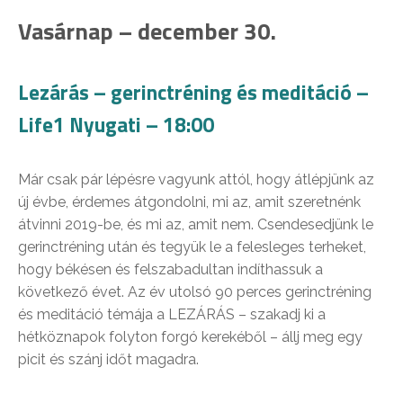
Vasárnap – december 30.
Lezárás – gerinctréning és meditáció –
Life1 Nyugati – 18:00
Már csak pár lépésre vagyunk attól, hogy átlépjünk az
új évbe, érdemes átgondolni, mi az, amit szeretnénk
átvinni 2019-be, és mi az, amit nem. Csendesedjünk le
gerinctréning után és tegyük le a felesleges terheket,
hogy békésen és felszabadultan indíthassuk a
következő évet. Az év utolsó 90 perces gerinctréning
és meditáció témája a LEZÁRÁS – szakadj ki a
hétköznapok folyton forgó kerekéből – állj meg egy
picit és szánj időt magadra.