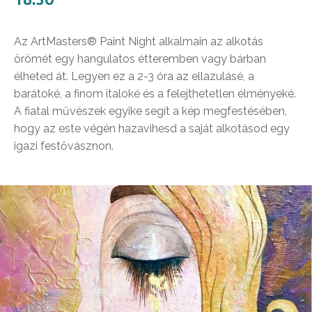
Az ArtMasters® Paint Night alkalmain az alkotás
örömét egy hangulatos étteremben vagy bárban
élheted át. Legyen ez a 2-3 óra az ellazulásé, a
barátoké, a finom italoké és a felejthetetlen élményeké.
A fiatal művészek egyike segít a kép megfestésében,
hogy az este végén hazavihesd a saját alkotásod egy
igazi festővásznon.