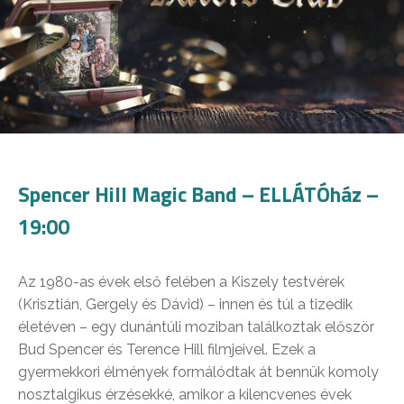
Spencer Hill Magic Band – ELLÁTÓház –
19:00
Az 1980-as évek első felében a Kiszely testvérek
(Krisztián, Gergely és Dávid) – innen és túl a tizedik
életéven – egy dunántúli moziban találkoztak először
Bud Spencer és Terence Hill filmjeivel. Ezek a
gyermekkori élmények formálódtak át bennük komoly
nosztalgikus érzésekké, amikor a kilencvenes évek