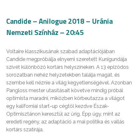
Candide – Anilogue 2018 – Uránia
Nemzeti Színház – 20:45
Voltaire klasszikusának szabad adaptációjában
Candide megpróbálja elnyerni szeretett Kunigundája
szívét különböző kortárs helyszíneken. A 13 epizódos
sorozatban nehéz helyzetekben találja magát, és
szembe kell néznie a világ kegyetlenségével. Azonban
Pangloss mester utasításait követve mindig próbál
optimista maradni, miközben körbeutazza a világot
egy kaliforniai start-up cégtől kezdve Észak-
Optimisztánon keresztül az űrig. Épp úgy, mint az
eredeti regény, az adaptáció a mai politika és vallás
kortárs szatírája.