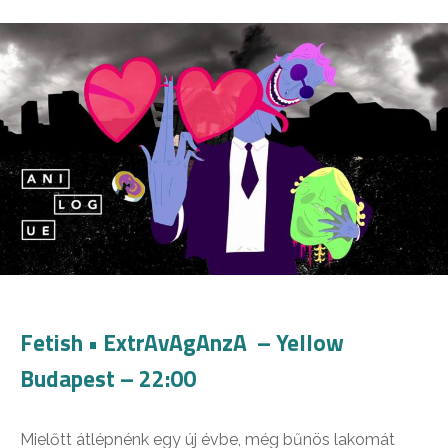
Fetish • ExtrAvAgAnzA – Yellow
Budapest – 22:00
Mielőtt átlépnénk egy új évbe, még bűnös lakomát