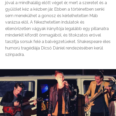
jóval a mindhalálig előtt véget ér, mert a szeretet és a
gyűlölet kéz a kézben jár. Ebben a történetben senki
sem menekülhet a gonosz és kérlelhetetlen Máb
varázsa elől. A fékezhetetlen indulatok és
ellenőrizetlen vágyak irányítója legalább egy pillanatra
mindenkit kifordít önmagából, és titokzatos erővel
taszítja sorsuk felé a balvégzetűeket. Shakespeare éles
humorú tragédiája Dicső Dániel rendezésében kerül
színpadra.