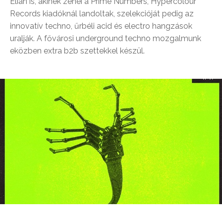
Elian is, akinek zenéi a Prime Numbers, Hypercolour
Records kiadóknál landoltak, szelekcióját pedig az
innovatív techno, űrbéli acid és electro hangzások
uralják. A fővárosi underground techno mozgalmunk
eközben extra b2b szettekkel készül.