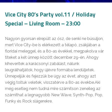
Vice City 80’s Party vol.11 / Holiday
Special – Living Room – 23:00
Nagyon gyorsan elrepült az ősz, de senki ne búsuljon,
mert Vice City-be is elérkezett a télapó, zsákjában a
floridai meleggel, és a 80-as évekkel, megpakolva vár
titeket a két ünnep között december 29-én. Ahogy
kiheveritek a karácsonyi zabálást, nálunk
leugrálhatjátok, hogy újévre formába lendüljetek.
Ünnepeljük és fejezzük be úgy az évet, ahogy azt
végig toltuk veletek, visszatérve a 80-as évekbe.Aki
még esetleg nem tudná mire számítson zeneileg az
számíthat a legnagyobb New Wave, Synth-Pop, Pop,
Funky és Rock slágerekre.