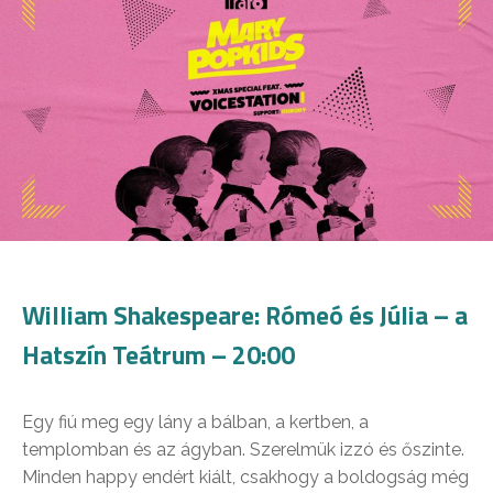
William Shakespeare: Rómeó és Júlia – a
Hatszín Teátrum – 20:00
Egy fiú meg egy lány a bálban, a kertben, a
templomban és az ágyban. Szerelmük izzó és őszinte.
Minden happy endért kiált, csakhogy a boldogság még