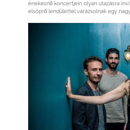
énekesnő koncertjein olyan utazásra invit
elsöprő lendülettel varázsolnak egy nagy