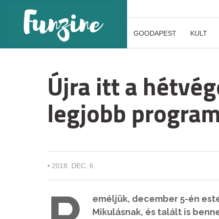
GOODAPEST
KULT
Újra itt a hétvé
legjobb program
•
2018. DEC. 6.
R
eméljük, december 5-én este
Mikulásnak, és talált is ben