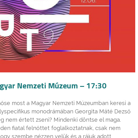
agyar Nemzeti Múzeum – 17:30
őhőse most a Magyar Nemzeti Múzeumban keresi a
A helyspecifikus monodrámában Georgita Máté Dezső
eg nem értett zseni? Mindenki döntse el maga.
en fiatal felnőttet foglalkoztatnak, csak nem
hogy szembe nézzen velük és a rájuk adott