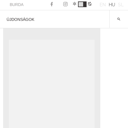
EN
HU
SL
BURDA
ÚJDONSÁGOK