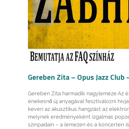
Gereben Zita – Opus Jazz Club 
Gereben Zita harmadik nagylemeze Az én f
énekesnő új anyagával fesztiválozni hív
keveri az akusztikus hangzást az elektronik
melynek eredményeként izgalmas popzenét
színpadain – a lemezen és a koncerten is