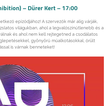
hibition) – Dürer Kert – 17:00
etkező epizódjához! A szervezők már alig várják,
slatos világukban, ahol a legvalószínűtlenebb és a
lnak és ahol nem kell rejtegetned a csodálatos
glepetésekkel, gyönyörű műalkotásokkal, őrült
ssal is várnak benneteket!