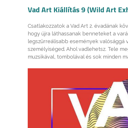
Vad Art Kiállítás 9 (Wild Art Ex
Csatlakozzatok a Vad Art 2. évadának köv
hogy újra láthassanak benneteket a varáz
legszürreálisabb események valósággá vá
személyiséged. Ahol vadlehetsz. Tele me
muzsikával, tombolával és sok minden má