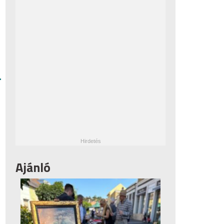
–
Ajánló