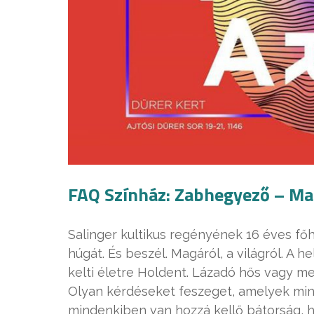
FAQ Színház: Zabhegyező – M
Salinger kultikus regényének 16 éves f
húgát. És beszél. Magáról, a világról. 
kelti életre Holdent. Lázadó hős vagy m
Olyan kérdéseket feszeget, amelyek mind
mindenkiben van hozzá kellő bátorság, 