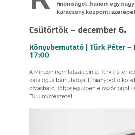
finomságot, hanem egy nagy
karácsony központi szerepe
Csütörtök – december 6.
Könyvbemutató | Türk Péter –
17:00
A Minden nem látszik című, Türk Péter é
katalógus bemutatója. E hiánypótló kötet a
olvasható, többségükben először publiká
Türk művészetét.