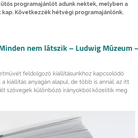
 ütős programajánlót adunk nektek, melyben a
t kap. Következzék hétvégi programajánlónk.
 Minden nem látszik – Ludwig Múzeum 
letművét feldolgozó kiállításunkhoz kapcsolódó
 kiállítás anyagán alapul, de több is annál: az itt
lt szövegek különböző irányokból közelítik meg