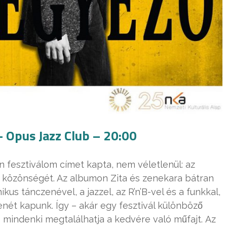
– Opus Jazz Club – 20:00
esztiválom címet kapta, nem véletlenül: az
ja közönségét. Az albumon Zita és zenekara bátran
us tánczenével, a jazzel, az R’n’B-vel és a funkkal,
 kapunk. Így – akár egy fesztivál különböző
 mindenki megtalálhatja a kedvére való műfajt. Az