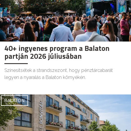
40+ ingyenes program a Balaton
partján 2026 júliusában
Színesítsétek a strandszezont, hogy pénztárcabarát
legyen a nyaralás a Balaton környékén.
BALATON