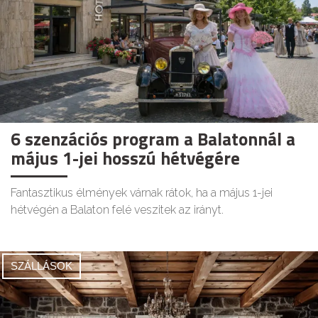
6 szenzációs program a Balatonnál a
május 1-jei hosszú hétvégére
Fantasztikus élmények várnak rátok, ha a május 1-jei
hétvégén a Balaton felé veszitek az irányt.
SZÁLLÁSOK