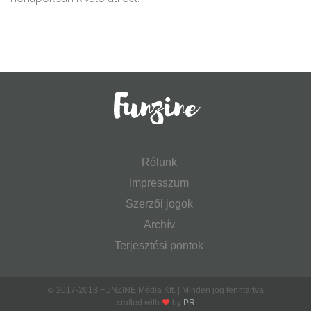
Rólunk
Impresszum
Szerzői jogok
Archív
Terjesztési pontok
© 2017-2018 FUNZINE Média Kft. | Minden jog fenntartva
crafted with
by
PR