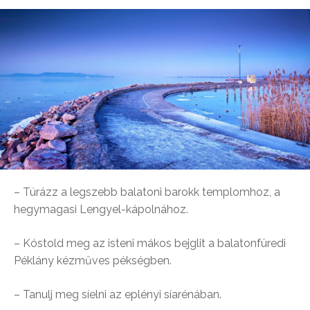
– Túrázz a legszebb balatoni barokk templomhoz, a
hegymagasi Lengyel-kápolnához.
– Kóstold meg az isteni mákos bejglit a balatonfüredi
Péklány kézműves pékségben.
– Tanulj meg síelni az eplényi síarénában.