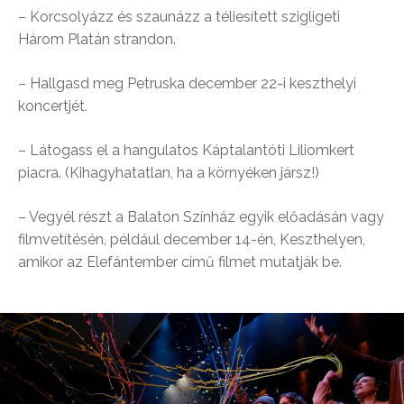
– Korcsolyázz és szaunázz a téliesített szigligeti
Három Platán strandon.
– Hallgasd meg Petruska december 22-i keszthelyi
koncertjét.
– Látogass el a hangulatos Káptalantóti Liliomkert
piacra. (Kihagyhatatlan, ha a környéken jársz!)
– Vegyél részt a Balaton Színház egyik előadásán vagy
filmvetítésén, például december 14-én, Keszthelyen,
amikor az Elefántember című filmet mutatják be.