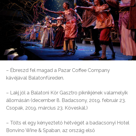
– Ébreszd fel magad a Pazar Coffee Company
kávéjával Balatonfüreden.
– Lakj jól a Balatoni Kör Gasztro piknikjének valamelyik
állomásán (december 8. Badacsony, 2019. február 23.
Csopak, 2019. március 23. Köveskál.)
– Tölts el egy kényeztető hétvégét a badacsonyi Hotel
Bonvino Wine & Spaban, az ország első