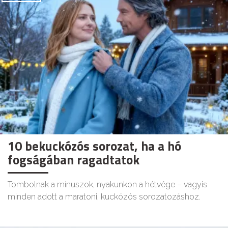
10 bekuckózós sorozat, ha a hó
fogságában ragadtatok
Tombolnak a mínuszok, nyakunkon a hétvége – vagyis
minden adott a maratoni, kuckózós sorozatozáshoz.