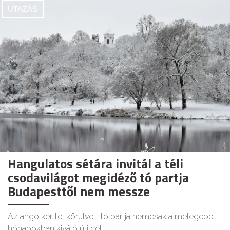
UTAZÁS
Hangulatos sétára invitál a téli
csodavilágot megidéző tó partja
Budapesttől nem messze
Az angolkerttel körülvett tó partja nemcsak a melegebb
hónapokban kiváló úti cél.