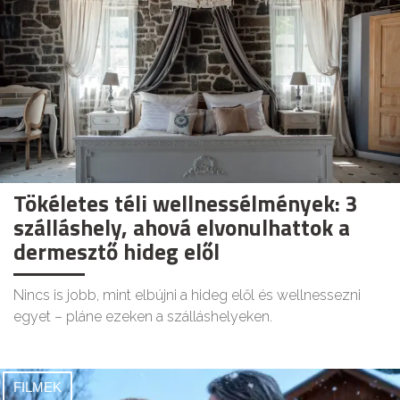
Tökéletes téli wellnessélmények: 3
szálláshely, ahová elvonulhattok a
dermesztő hideg elől
Nincs is jobb, mint elbújni a hideg elől és wellnessezni
egyet – pláne ezeken a szálláshelyeken.
FILMEK