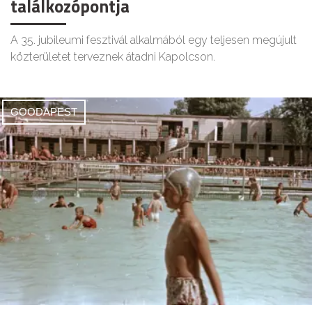
találkozópontja
A 35. jubileumi fesztivál alkalmából egy teljesen megújult
közterületet terveznek átadni Kapolcson.
GOODAPEST