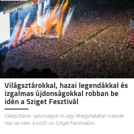
Világsztárokkal, hazai legendákkal és
izgalmas újdonságokkal robban be
idén a Sziget Fesztivál
Világsztárok, újdonságok és egy kihagyhatatlan nulladik
nap vár idén, a 2026-os Sziget Fesztiválon.