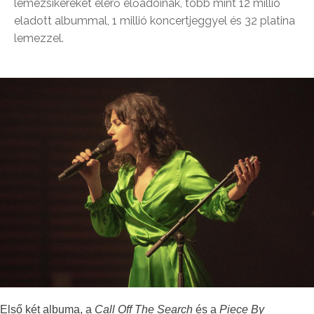
lemezsikereket elérő előadóinak, több mint 12 millió
eladott albummal, 1 millió koncertjeggyel és 32 platina
lemezzel.
Első két albuma, a
Call Off The Search
és a
Piece By