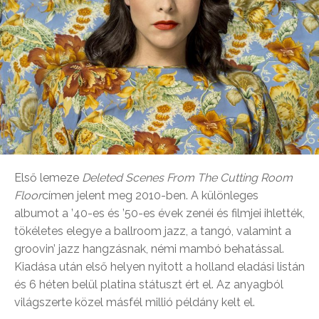
Első lemeze
Deleted Scenes From The Cutting Room
Floor
címen jelent meg 2010-ben. A különleges
albumot a ’40-es és ’50-es évek zenéi és filmjei ihlették,
tökéletes elegye a ballroom jazz, a tangó, valamint a
groovin’ jazz hangzásnak, némi mambó behatással.
Kiadása után első helyen nyitott a holland eladási listán
és 6 héten belül platina státuszt ért el. Az anyagból
világszerte közel másfél millió példány kelt el.