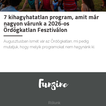
7 kihagyhatatlan program, amit már
nagyon várunk a 2026-os
Ördögkatlan Fesztiválon
Augusztusban ismét vár az Ördögkatlan, mi pedig
mutatjuk, hogy melyik programokat nem hagynánk ki.
Rólunk