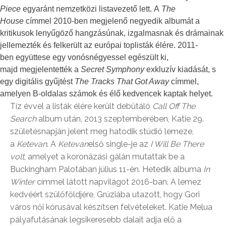
Piece
egyaránt nemzetközi listavezető lett. A
The
House
címmel 2010-ben megjelenő negyedik albumát a
kritikusok lenyűgöző hangzásúnak, izgalmasnak és drámainak
jellemezték és felkerült az európai toplisták élére. 2011-
ben együttese egy vonósnégyessel egészült ki,
majd megjelentették a
Secret Symphony
exkluzív kiadását, s
egy digitális gyűjtést
The Tracks That Got Away
címmel,
amelyen B-oldalas számok és élő kedvencek kaptak helyet.
Tíz évvel a listák élére került debütáló
Call Off The
Search
album után, 2013 szeptemberében, Katie 29.
születésnapján jelent meg hatodik stúdió lemeze,
a
Ketevan
. A
Ketevan
első single-je az
I Will Be There
volt
, amelyet a koronázási gálán mutattak be a
Buckingham Palotában július 11-én. Hetedik albuma
In
Winter
címmel látott napvilágot 2016-ban. A lemez
kedvéért szülőföldjére, Grúziába utazott, hogy Gori
város női kórusával készítsen felvételeket. Katie Melua
pályafutásának legsikeresebb dalait adja elő a