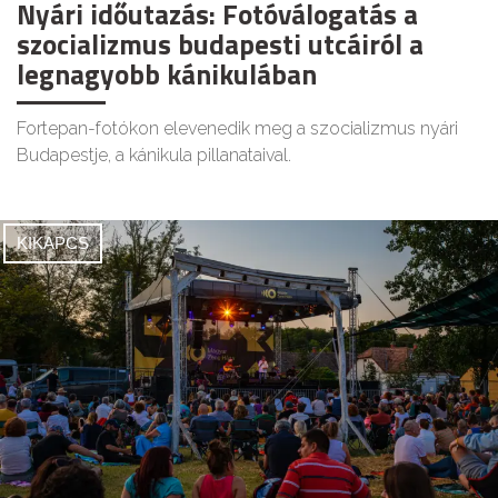
Nyári időutazás: Fotóválogatás a
szocializmus budapesti utcáiról a
legnagyobb kánikulában
Fortepan-fotókon elevenedik meg a szocializmus nyári
Budapestje, a kánikula pillanataival.
KIKAPCS