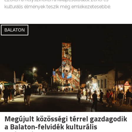
kulturális élmények teszik még emlékezetesebbé.
BALATON
Megújult közösségi térrel gazdagodik
a Balaton-felvidék kulturális