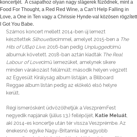
koncertjét. A csapathoz olyan nagy slágerek fűződnek, mint a
Food For Thought, a Red Red Wine, a Can’t Help Falling in
Love, a One in Ten vagy a Chrissie Hynde-val közösen rögzített
I Got You Babe.
Számos koncert mellett 2014-ben új lemezt
készítettek
Silhouette
címmel, amelyet 2015-ben a
The
Hits of UB40 Live
, 2016-ban pedig
Unplugged
című
albumuk követett. 2018-ban aztán kiadták
The Real
Labour of Love
című lemezüket, amelynek sikere
minden várakozást felülmúlt: második helyen végzett
az Egyesült Királyság album listáján, a Billboard
Reggae album listán pedig az előkelő első helyre
került.
Régi ismerősként üdvözölhetjük a VeszprémFest
negyedik napjának (július 13.) fellépőjét,
Katie Meluát
,
aki 2014-es koncertje után tér vissza Veszprémbe. Az
énekesnő egyike Nagy-Britannia legnagyobb