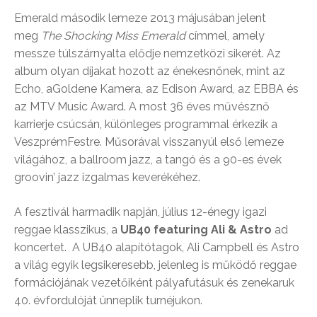
Emerald második lemeze 2013 májusában jelent
meg
The Shocking Miss Emerald
címmel, amely
messze túlszárnyalta elődje nemzetközi sikerét. Az
album olyan díjakat hozott az énekesnőnek, mint az
Echo, aGoldene Kamera, az Edison Award, az EBBA és
az MTV Music Award. A most 36 éves művésznő
karrierje csúcsán, különleges programmal érkezik a
VeszprémFestre. Műsorával visszanyúl első lemeze
világához, a ballroom jazz, a tangó és a 90-es évek
groovin’ jazz izgalmas keverékéhez.
A fesztivál harmadik napján, július 12-énegy igazi
reggae klasszikus, a
UB40 featuring Ali & Astro
ad
koncertet. A UB40 alapítótagok, Ali Campbell és Astro
a világ egyik legsikeresebb, jelenleg is működő reggae
formációjának vezetőiként pályafutásuk és zenekaruk
40. évfordulóját ünneplik turnéjukon.