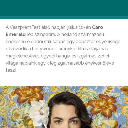
VeszprémFest színpadán Caro Emerald, a
UB40
featuring Ali & Astro és Katie Melua!
A VeszprémFest első napján, július 10-én
Caro
Emerald
lép színpadra. A holland származású
énekesnő előadói stílusában egy popsztár egyénisége
ötvöződik a hollywood-i aranykor filmsztárjainak
megjelenésével, egyedi hangja és izgalmas zenei
világa napjaink egyik legizgalmasabb énekesnőjévé
teszi.