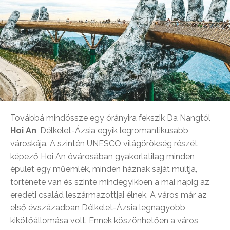
Továbbá mindössze egy órányira fekszik Da Nangtól
Hoi An
, Délkelet-Ázsia egyik legromantikusabb
városkája. A szintén UNESCO világörökség részét
képező Hoi An óvárosában gyakorlatilag minden
épület egy műemlék, minden háznak saját múltja,
története van és szinte mindegyikben a mai napig az
eredeti család leszármazottjai élnek. A város már az
első évszázadban Délkelet-Ázsia legnagyobb
kikötőállomása volt. Ennek köszönhetően a város