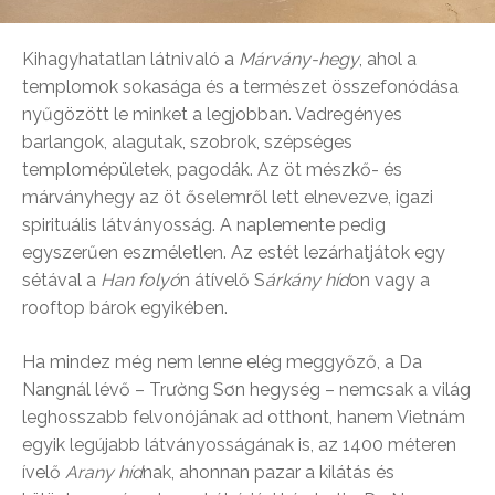
Kihagyhatatlan látnivaló a
Márvány-hegy
, ahol a
templomok sokasága és a természet összefonódása
nyűgözött le minket a legjobban. Vadregényes
barlangok, alagutak, szobrok, szépséges
templomépületek, pagodák. Az öt mészkő- és
márványhegy az öt őselemről lett elnevezve, igazi
spirituális látványosság. A naplemente pedig
egyszerűen eszméletlen. Az estét lezárhatjátok egy
sétával a
Han folyó
n átívelő S
árkány híd
on vagy a
rooftop bárok egyikében.
Ha mindez még nem lenne elég meggyőző, a Da
Nangnál lévő – Trường Sơn hegység – nemcsak a világ
leghosszabb felvonójának ad otthont, hanem Vietnám
egyik legújabb látványosságának is, az 1400 méteren
ívelő
Arany híd
nak, ahonnan pazar a kilátás és