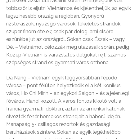
„Délkelet ázsiai utazásaink során lehetőségünk volt
többször is eljutni Vietnámba és kijelenthetjük, az egyik
legszínesebb ország a régióban. Gyönyörű
rizsteraszok, nyüzsgő városok, tökéletes strandok,
szuper finom ételek; csak pár dolog, ami elsőre
eszünkbe jut az országról. Sokan csak Észak – vagy
Dél – Vietnámot célozzák meg utazásaik során, pedig
Közép-Vietnám is varázslatos dolgokat rejt, számos
szépséges strand és gyarmati város otthona.
Da Nang – Vietnám egyik leggyorsabban fejlődő
városa – pont félúton helyezkedik el a két ikonikus
város, Ho Chi Minh – az egykori Saigon – és a jelenlegi
főváros, Hanoi között. A város fontos kikötő volt a
francia gyarmati időkben, aztán az amerikai katonák
élvezték fehér homokos strandjait a háború idején.
Manapság 5- csillagos rezortok és gazdasági
beruházások színtere. Sokan az egyik legélhetőbb