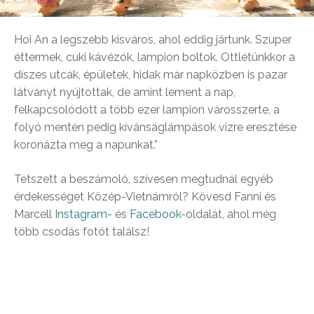
Hoi An a legszebb kisváros, ahol eddig jártunk. Szuper
éttermek, cuki kávézók, lampion boltok. Ottlétünkkor a
díszes utcák, épületek, hidak már napközben is pazar
látványt nyújtottak, de amint lement a nap,
felkapcsolódott a több ezer lampion városszerte, a
folyó mentén pedig kívánságlámpások vízre eresztése
koronázta meg a napunkat.”
Tetszett a beszámoló, szívesen megtudnál egyéb
érdekességet Közép-Vietnámról? Kövesd Fanni és
Marcell
Instagram-
és
Facebook
-oldalát, ahol még
több csodás fotót találsz!