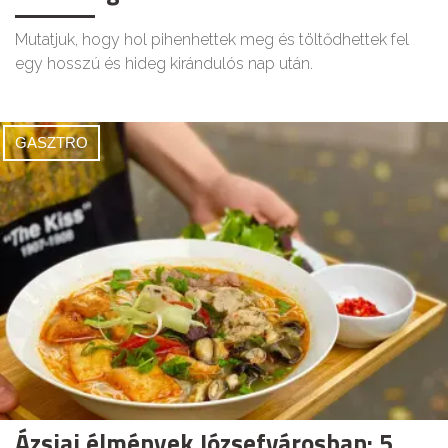
Mutatjuk, hogy hol pihenhettek meg és töltődhettek fel
egy hosszú és hideg kirándulós nap után.
GASZTRO
Ázsiai élmények Józsefvárosban: 5