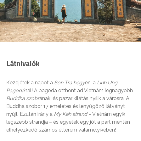
Látnivalók
Kezdjétek a napot a
Son Tra hegy
en, a
Linh Ung
Pagodá
nál! A pagoda otthont ad Vietnám legnagyobb
Buddha szobr
ának, és pazar kilátás nyílik a városra. A
Buddha szobor 17 emeletes és lenyűgöző látványt
nyújt. Ezután irány a
My Keh strand
– Vietnám egyik
legszebb strandja – és egyetek egy jót a part mentén
elhelyezkedő számos étterem valamelyikében!