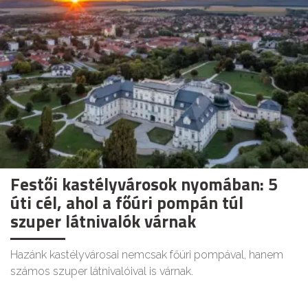
Festői kastélyvárosok nyomában: 5
úti cél, ahol a főúri pompán túl
szuper látnivalók várnak
Hazánk kastélyvárosai nemcsak főúri pompával, hanem
számos szuper látnivalóival is várnak.