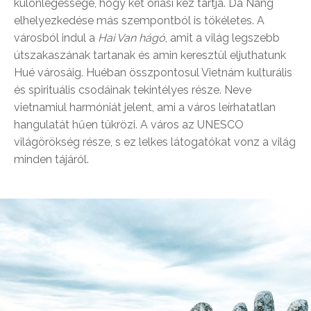
különlegessége, hogy két óriási kéz tartja. Da Nang
elhelyezkedése más szempontból is tökéletes. A
városból indul a
Hai Van hágó
, amit a világ legszebb
útszakaszának tartanak és amin keresztül eljuthatunk
Hué városáig. Huéban összpontosul Vietnám kulturális
és spirituális csodáinak tekintélyes része. Neve
vietnamiul harmóniát jelent, ami a város leírhatatlan
hangulatát hűen tükrözi. A város az UNESCO
világörökség része, s ez lelkes látogatókat vonz a világ
minden tájáról.