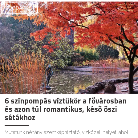
GOODAPEST
6 színpompás víztükör a fővárosban
és azon túl romantikus, késő őszi
sétákhoz
Mutatunk néhány szemkápráztató, vízközeli helyet, ahol