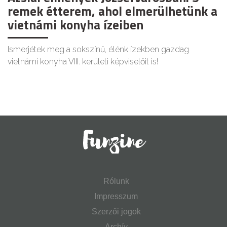
remek étterem, ahol elmerülhetünk a
vietnámi konyha ízeiben
Ismerjétek meg a sokszínű, élénk ízekben gazdag
vietnámi konyha VIII. kerületi képviselőit is!
Rólunk
Impresszum
Szerzői jogok
Archív