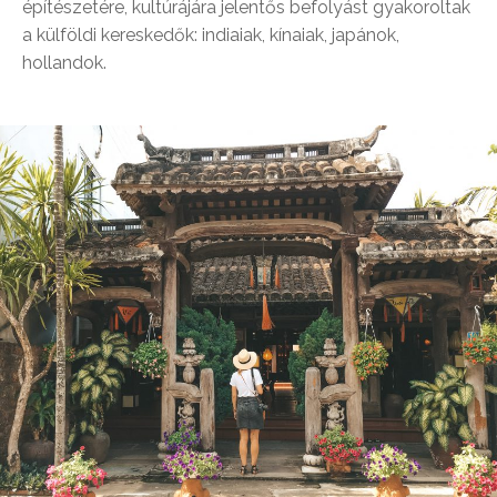
építészetére, kultúrájára jelentős befolyást gyakoroltak
a külföldi kereskedők: indiaiak, kínaiak, japánok,
hollandok.