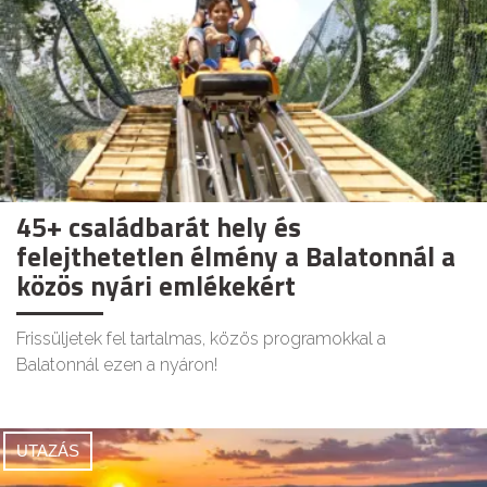
45+ családbarát hely és
felejthetetlen élmény a Balatonnál a
közös nyári emlékekért
Frissüljetek fel tartalmas, közös programokkal a
Balatonnál ezen a nyáron!
UTAZÁS