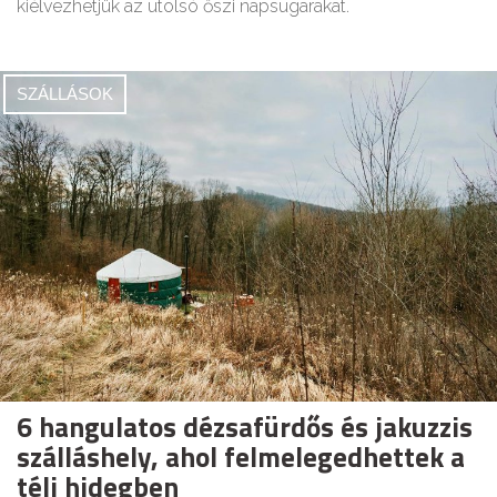
kiélvezhetjük az utolsó őszi napsugarakat.
SZÁLLÁSOK
6 hangulatos dézsafürdős és jakuzzis
szálláshely, ahol felmelegedhettek a
téli hidegben