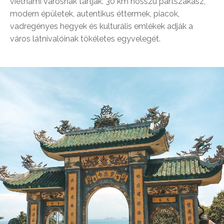
vietnámi városnak tartják. 30 km hosszú partszakasz,
modern épületek, autentikus éttermek, piacok,
vadregényes hegyek és kulturális emlékek adják a
város látnivalóinak tökéletes egyvelegét.