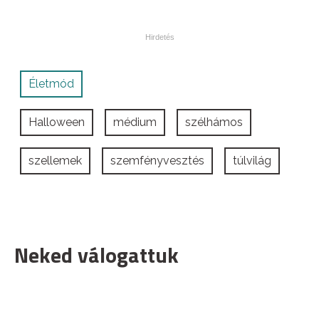
Életmód
Halloween
médium
szélhámos
szellemek
szemfényvesztés
túlvilág
Neked válogattuk