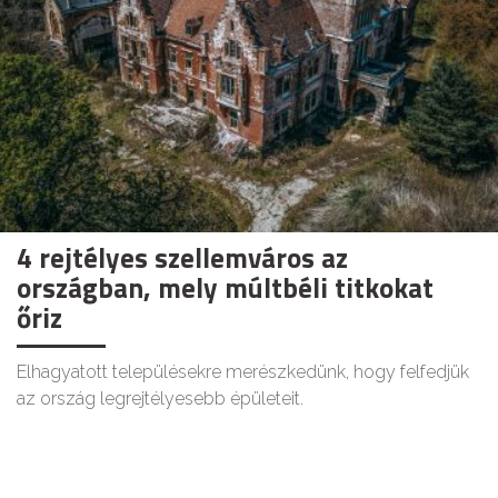
4 rejtélyes szellemváros az
országban, mely múltbéli titkokat
őriz
Elhagyatott településekre merészkedünk, hogy felfedjük
az ország legrejtélyesebb épületeit.