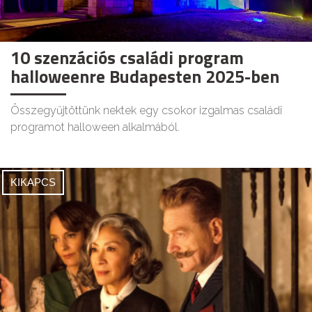
10 szenzációs családi program
halloweenre Budapesten 2025-ben
Összegyűjtöttünk nektek egy csokor izgalmas családi
programot halloween alkalmából.
KIKAPCS