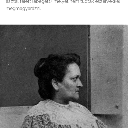
asztal felett lebegett), melyet nem tudtak észérvekkel
megmagyarázni.