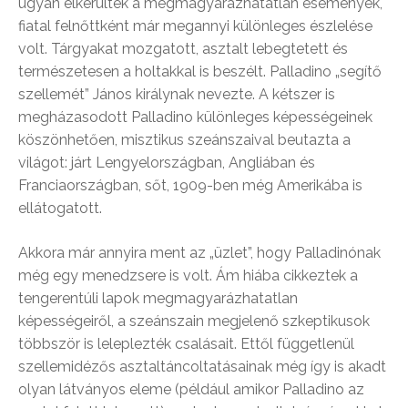
ugyan elkerülték a megmagyarázhatatlan események,
fiatal felnőttként már megannyi különleges észlelése
volt. Tárgyakat mozgatott, asztalt lebegtetett és
természetesen a holtakkal is beszélt. Palladino „segítő
szellemét” János királynak nevezte. A kétszer is
megházasodott Palladino különleges képességeinek
köszönhetően, misztikus szeánszaival beutazta a
világot: járt Lengyelországban, Angliában és
Franciaországban, sőt, 1909-ben még Amerikába is
ellátogatott.
Akkora már annyira ment az „üzlet”, hogy Palladinónak
még egy menedzsere is volt. Ám hiába cikkeztek a
tengerentúli lapok megmagyarázhatatlan
képességeiről, a szeánszain megjelenő szkeptikusok
többször is leleplezték csalásait. Ettől függetlenül
szellemidézős asztaltáncoltatásainak még így is akadt
olyan látványos eleme (például amikor Palladino az