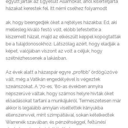
együtt járták az Egyesült Államokat, ahol kísértetjárta
házakat kerestek fel. Itt némi cselhez folyamodt
ak, hogy beengedjék őket a rejtélyes házakba: Ed, aki
mellesleg kiváló festő volt, előbb lefestette a
kiszemelt házat, majd az elkészült képpel kopogtattak
be a tulajdonosokhoz. Látszólag azért, hogy eladják a
képet, valójában viszont az volt a céljuk, hogy
szétnézhessenek a lakásban.
Az évek alatt a házaspár egyre „profibb” ördögűzővé
vált, még a Vatikán engedélyével is végeztek
szeánszokat. A ’70-es, ’80-as években annyira
népszerűvé váltak, hogy számos helyre hívták őket
előadásokat tartani a munkájukról. Természetesen már
akkor is legalább annyian viseltettek irányukba
ellenszenvvel, mint szimpátiával, sokan kételkedtek
Warrenék szavában, és pénzéhséggel, feltűnési