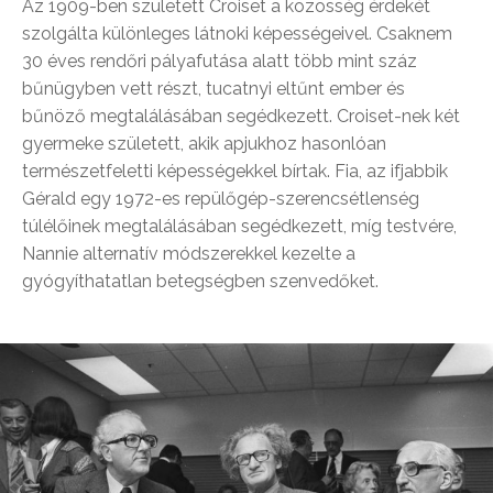
Az 1909-ben született Croiset a közösség érdekét
szolgálta különleges látnoki képességeivel. Csaknem
30 éves rendőri pályafutása alatt több mint száz
bűnügyben vett részt, tucatnyi eltűnt ember és
bűnöző megtalálásában segédkezett. Croiset-nek két
gyermeke született, akik apjukhoz hasonlóan
természetfeletti képességekkel bírtak. Fia, az ifjabbik
Gérald egy 1972-es repülőgép-szerencsétlenség
túlélőinek megtalálásában segédkezett, míg testvére,
Nannie alternatív módszerekkel kezelte a
gyógyíthatatlan betegségben szenvedőket.