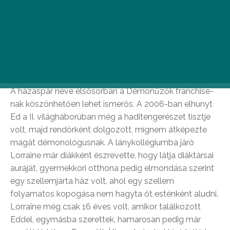
keltek az élők és a holtak világa között – vagy
legalábbis bámulatos tehetséggel hitették el az
emberekkel, hogy képesek rá.
Ed és Lorraine Warren
A házaspár neve elsősorban a Démonűzők franchise-
nak köszönhetően lehet ismerős. A 2006-ban elhunyt
Ed a II. világháborúban még a haditengerészet tisztje
volt, majd rendőrként dolgozott, mígnem átképezte
magát démonológusnak. A lánykollégiumba járó
Lorraine már diákként észrevette, hogy látja diáktársai
auráját, gyermekkori otthona pedig elmondása szerint
egy szellemjárta ház volt, ahol egy szellem
folyamatos kopogása nem hagyta őt esténként aludni.
Lorraine még csak 16 éves volt, amikor találkozott
Eddel, egymásba szerettek, hamarosan pedig már