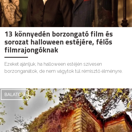
13 könnyedén borzongató film és
sorozat halloween estéjére, félős
filmrajongóknak
Ezeket ajánljuk, ha halloween estéjén szívesen
borzonganátok, de nem vágytok túl rémisztő élményre.
BALATON