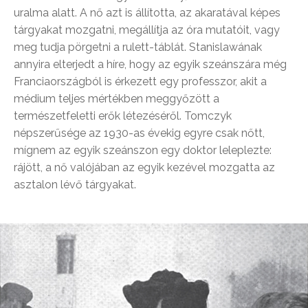
uralma alatt. A nő azt is állította, az akaratával képes
tárgyakat mozgatni, megállítja az óra mutatóit, vagy
meg tudja pörgetni a rulett-táblát. Stanislawának
annyira elterjedt a híre, hogy az egyik szeánszára még
Franciaországból is érkezett egy professzor, akit a
médium teljes mértékben meggyőzött a
természetfeletti erők létezéséről. Tomczyk
népszerűsége az 1930-as évekig egyre csak nőtt,
mígnem az egyik szeánszon egy doktor leleplezte:
rájött, a nő valójában az egyik kezével mozgatta az
asztalon lévő tárgyakat.