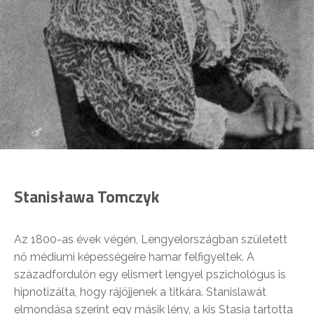
Stanisława Tomczyk
Az 1800-as évek végén, Lengyelországban született
nő médiumi képességeire hamar felfigyeltek. A
századfordulón egy elismert lengyel pszichológus is
hipnotizálta, hogy rájöjjenek a titkára. Stanislawát
elmondása szerint egy másik lény, a kis Stasia tartotta