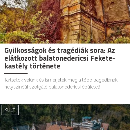
Gyilkosságok és tragédiák sora: Az
elátkozott balatonedericsi Fekete-
kastély története
Tartsatok velünk és ismerjétek meg a több tragédiának
helyszínéül szolgáló balatonedericsi épületet!
KULT