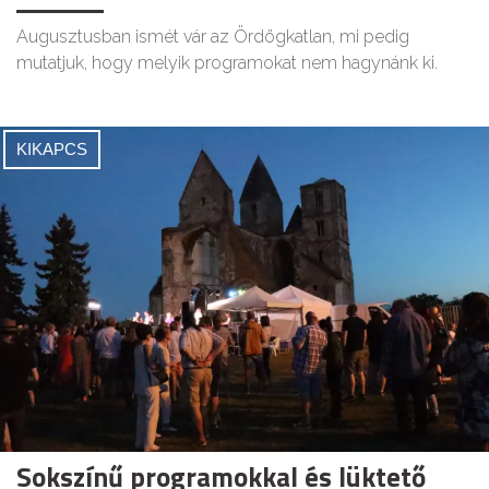
Augusztusban ismét vár az Ördögkatlan, mi pedig
mutatjuk, hogy melyik programokat nem hagynánk ki.
KIKAPCS
Sokszínű programokkal és lüktető