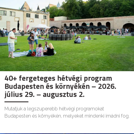
40+ fergeteges hétvégi program
Budapesten és környékén – 2026.
július 29. – augusztus 2.
Mutatjuk a legszuperebb hétvégi programokat
Budapesten és környékén, melyeket mindenki imádni fog.