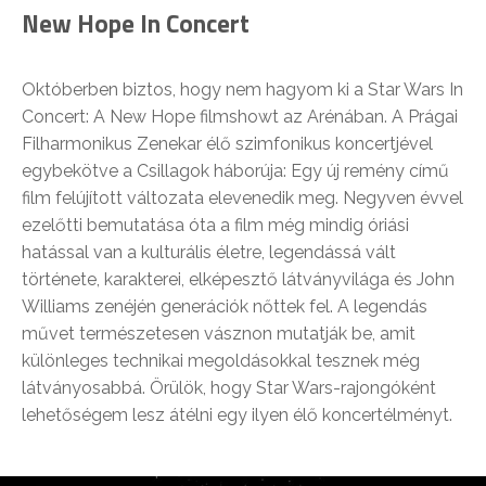
New Hope In Concert
Októberben biztos, hogy nem hagyom ki a Star Wars In
Concert: A New Hope filmshowt az Arénában. A Prágai
Filharmonikus Zenekar élő szimfonikus koncertjével
egybekötve a Csillagok háborúja: Egy új remény című
film felújított változata elevenedik meg. Negyven évvel
ezelőtti bemutatása óta a film még mindig óriási
hatással van a kulturális életre, legendássá vált
története, karakterei, elképesztő látványvilága és John
Williams zenéjén generációk nőttek fel. A legendás
művet természetesen vásznon mutatják be, amit
különleges technikai megoldásokkal tesznek még
látványosabbá. Örülök, hogy Star Wars-rajongóként
lehetőségem lesz átélni egy ilyen élő koncertélményt.