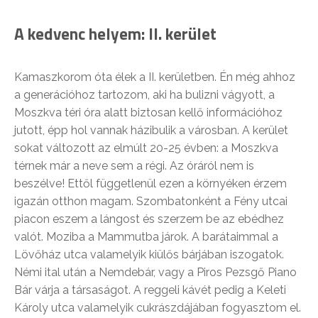
A kedvenc helyem: II. kerület
Kamaszkorom óta élek a II. kerületben. Én még ahhoz
a generációhoz tartozom, aki ha bulizni vágyott, a
Moszkva téri óra alatt biztosan kellő információhoz
jutott, épp hol vannak házibulik a városban. A kerület
sokat változott az elmúlt 20-25 évben: a Moszkva
térnek már a neve sem a régi. Az óráról nem is
beszélve! Ettől függetlenül ezen a környéken érzem
igazán otthon magam. Szombatonként a Fény utcai
piacon eszem a lángost és szerzem be az ebédhez
valót. Moziba a Mammutba járok. A barátaimmal a
Lövőház utca valamelyik kiülős bárjában iszogatok.
Némi ital után a Nemdebár, vagy a Piros Pezsgő Piano
Bár várja a társaságot. A reggeli kávét pedig a Keleti
Károly utca valamelyik cukrászdájában fogyasztom el.