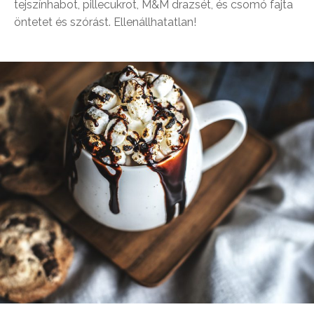
tejszínhabot, pillecukrot, M&M drazsét, és csomó fajta
öntetet és szórást. Ellenállhatatlan!