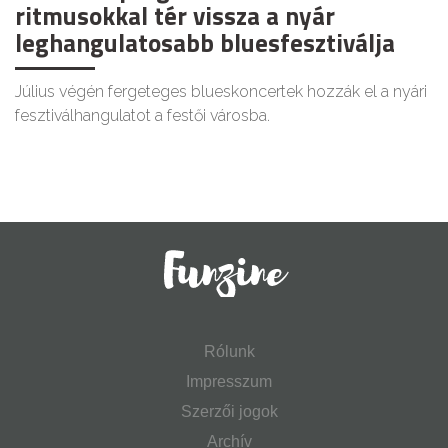
ritmusokkal tér vissza a nyár
leghangulatosabb bluesfesztiválja
Július végén fergeteges blueskoncertek hozzák el a nyári
fesztiválhangulatot a festői városba.
Rólunk
Impresszum
Szerzői jogok
Archív