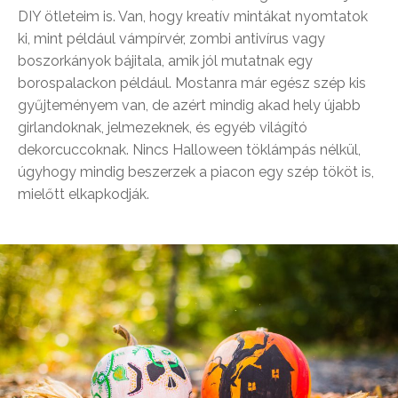
DIY ötleteim is. Van, hogy kreatív mintákat nyomtatok
ki, mint például vámpírvér, zombi antivírus vagy
boszorkányok bájitala, amik jól mutatnak egy
borospalackon például. Mostanra már egész szép kis
gyűjteményem van, de azért mindig akad hely újabb
girlandoknak, jelmezeknek, és egyéb világító
dekorcuccoknak. Nincs Halloween töklámpás nélkül,
úgyhogy mindig beszerzek a piacon egy szép tököt is,
mielőtt elkapkodják.