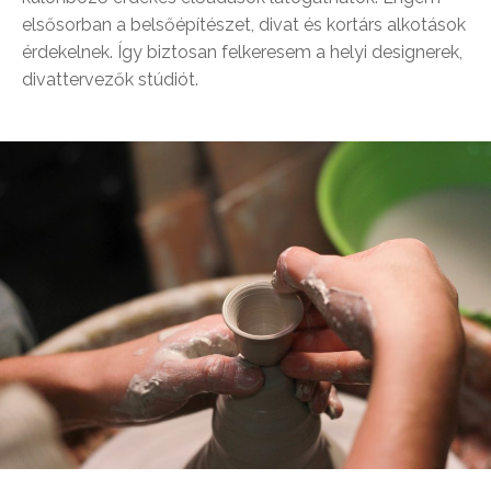
elsősorban a belsőépítészet, divat és kortárs alkotások
érdekelnek. Így biztosan felkeresem a helyi designerek,
divattervezők stúdiót.