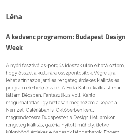
Léna
A kedvenc programom: Budapest Design
Week
A nyári fesztiválos-pörgős időszak után elhatároztam,
hogy ősszel a kultúrára összpontosítok. Végre újra
lehet színházba járni és rengeteg érdekes kiállítás és
program elérhető ősszel. A Frida Kahlo-kiállítást már
láttam Bécsben. Fantasztikus volt. Kahlo
megunhatatlan, így biztosan megnézem a képeit a
Nemzeti Galériában is. Októberben kerül
megrendezésre Budapesten a Design Hét, amikor
rengeteg kiállítás, galéria, nyitott műhely, illetve
különböző érdekes előadások látogathatók. Engem