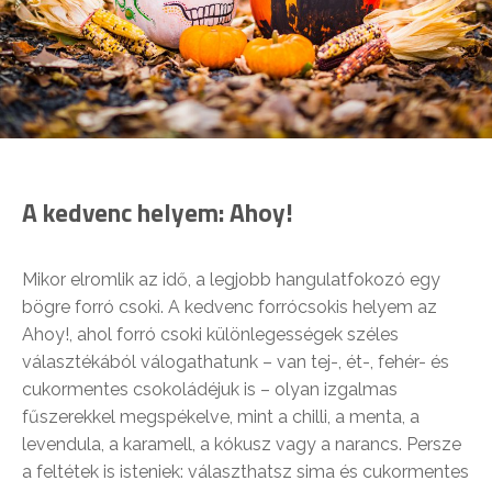
A kedvenc helyem: Ahoy!
Mikor elromlik az idő, a legjobb hangulatfokozó egy
bögre forró csoki. A kedvenc forrócsokis helyem az
Ahoy!, ahol forró csoki különlegességek széles
választékából válogathatunk – van tej-, ét-, fehér- és
cukormentes csokoládéjuk is – olyan izgalmas
fűszerekkel megspékelve, mint a chilli, a menta, a
levendula, a karamell, a kókusz vagy a narancs. Persze
a feltétek is isteniek: választhatsz sima és cukormentes