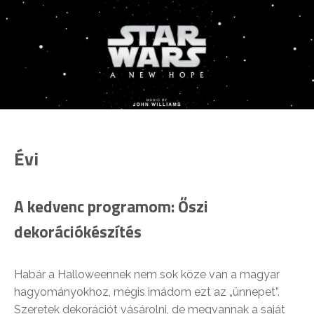
Évi
A kedvenc programom: Őszi
dekorációkészítés
Habár a Halloweennek nem sok köze van a magyar
hagyományokhoz, mégis imádom ezt az „ünnepet”.
Szeretek dekorációt vásárolni, de megvannak a saját