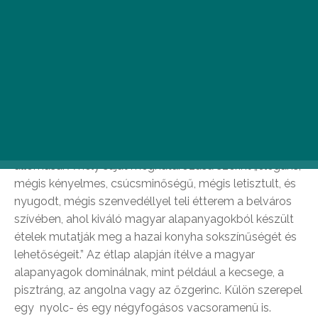
Zoli
A kedvenc helyem: Stand
Végre talán eljutok a belvárosban, július elején nyitott
Stand étterembe, ami Széll Tamás és Szulló Szabina
(az Onyx korábbi séfjei) közös pályájának legújabb
állomása. A hely saját meghatározása szerint „elegáns,
mégis kényelmes, csúcsminőségű, mégis letisztult, és
nyugodt, mégis szenvedéllyel teli étterem a belváros
szívében, ahol kiváló magyar alapanyagokból készült
ételek mutatják meg a hazai konyha sokszínűségét és
lehetőségeit.” Az étlap alapján ítélve a magyar
alapanyagok dominálnak, mint például a kecsege, a
pisztráng, az angolna vagy az őzgerinc. Külön szerepel
egy nyolc- és egy négyfogásos vacsoramenü is.