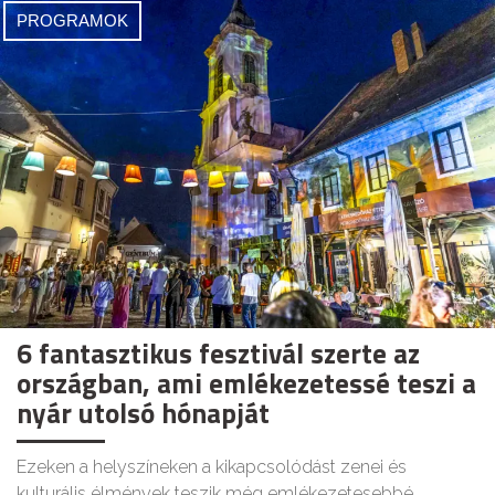
PROGRAMOK
6 fantasztikus fesztivál szerte az
országban, ami emlékezetessé teszi a
nyár utolsó hónapját
Ezeken a helyszíneken a kikapcsolódást zenei és
kulturális élmények teszik még emlékezetesebbé.