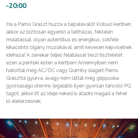
-20:00
Ha a Parno Graszt húzza a talpalávalót Kobuci kertben,
akkor az biztosan egyenlő a teltházas, féktelen
mulatással, olyan autentikus és energikus, sokfelé
kikacsintó cigány muzsikával, amit kevesen képviselnek
idehaza! A zenekar teljes felállással teszi tiszteletét
ezen a pénteki esten a kertben! Amennyiben nem
hallottál még AC/DC vagy Quimby slágert Parno
Graszttá gyúrva, avagy nem láttál még géppuska
gyorsaságú ütemre, legalább ilyen gyorsan táncoló PG
tagot, akkor itt az ideje neked is átadni magad a fehér
ló életérzésnek.