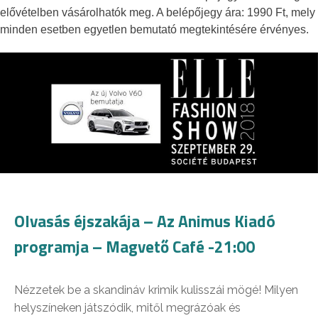
elővételben vásárolhatók meg. A belépőjegy ára: 1990 Ft, mely
minden esetben egyetlen bemutató megtekintésére érvényes.
Olvasás éjszakája – Az Animus Kiadó
programja – Magvető Café -21:00
Nézzetek be a skandináv krimik kulisszái mögé! Milyen
helyszíneken játszódik, mitől megrázóak és