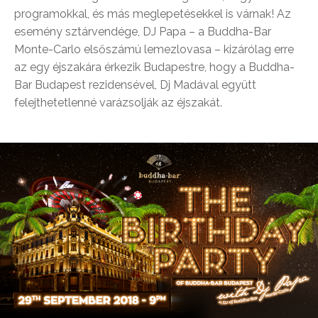
programokkal, és más meglepetésekkel is várnak! Az
esemény sztárvendége, DJ Papa – a Buddha-Bar
Monte-Carlo elsőszámú lemezlovasa – kizárólag erre
az egy éjszakára érkezik Budapestre, hogy a Buddha-
Bar Budapest rezidensével, Dj Madával együtt
felejthetetlenné varázsolják az éjszakát.