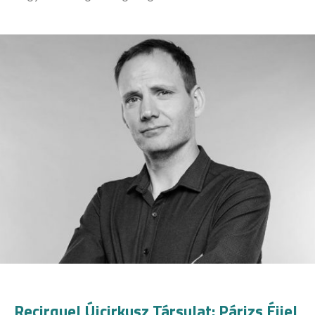
Recirquel Újcirkusz Társulat: Párizs Éjjel