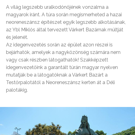
A világ legszebb uralkodónőjének vonzalma a
magyarok iránt. A túra során megismerheted a hazai
neoreneszánsz építészet egyik legszebb alkotásának,
az Ybl Miklós által tervezett Várkert Bazárnak múltját
és jelenét.
Az idegenvezetés során az épület azon részei is
bejárhatók, amelyek a nagyközönség számára nem
vagy csak részben látogathatók! Szakképzett
idegenvezetőink a garantált túrán magyar nyelven
mutatják be a látogatóknak a Várkert Bazárt a
Testőrpalotától a Neoreneszánsz kerten át a Déli
palotákig.