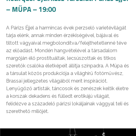
– MÜPA – 19:00
A Párizs Éjjel a harmincas évek perzselő varietévilágát
tárja elénk, annak minden érzékiségével, bájával és
tiltott vágyaival megbolondítva/felejthetetlenné téve
az előadást. Mondén hangvételével a társadalom
margóján élő prostituáltak, lecsúszottak és titkos
szeretők csalóka életképeit állítja színpadra. A Müpa és
a társulat közös produkciója a világhírű fotóművész,
Brassaï jellegzetes világából merít inspirációt.
Lenyűgöző artisták, táncosok és zenészek keltik életre
a korszak dekadens és fülledt erotikájú világát,
felidézve a századelő párizsi lokáljainak vággyal teli és
szerethető miliőjét.