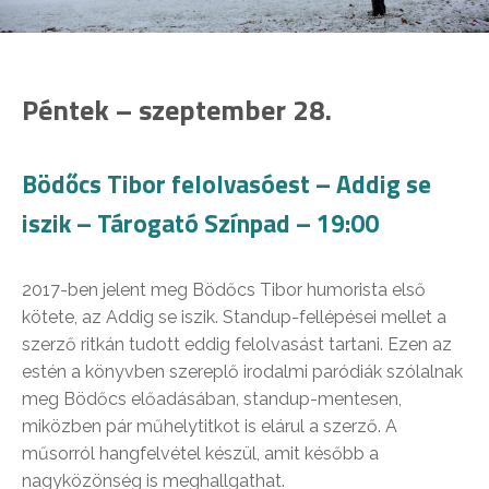
Péntek – szeptember 28.
Bödőcs Tibor felolvasóest – Addig se
iszik – Tárogató Színpad – 19:00
2017-ben jelent meg Bödőcs Tibor humorista első
kötete, az Addig se iszik. Standup-fellépései mellet a
szerző ritkán tudott eddig felolvasást tartani. Ezen az
estén a könyvben szereplő irodalmi paródiák szólalnak
meg Bödőcs előadásában, standup-mentesen,
miközben pár műhelytitkot is elárul a szerző. A
műsorról hangfelvétel készül, amit később a
nagyközönség is meghallgathat.