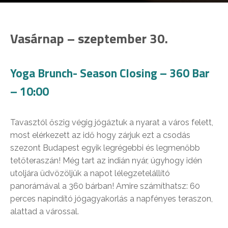
Vasárnap – szeptember 30.
Yoga Brunch- Season Closing – 360 Bar
– 10:00
Tavasztól őszig végig jógáztuk a nyarat a város felett,
most elérkezett az idő hogy zárjuk ezt a csodás
szezont Budapest egyik legrégebbi és legmenőbb
tetőteraszán! Még tart az indián nyár, úgyhogy idén
utoljára üdvözöljük a napot lélegzetelállító
panorámával a 360 bárban! Amire számíthatsz: 60
perces napindító jógagyakorlás a napfényes teraszon,
alattad a várossal.