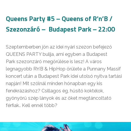
Queens Party #5 – Queens of R’n’B /
Szezonzáró – Budapest Park – 22:00
Szeptemberben jön az idei nyári szezon befejező
QUEENS PARTY bulija, ami egyben a Budapest
Park szezonzáró megőrülése is lesz! A város
legnagyobb R’n’B & HipHop őrülete a Punnany Massif
koncert után a Budapest Park idei utolsó nyitva tartási
napján! Mit szólnál minden hónapban egy kis
fenékrázáshoz? Csillagos ég, hűsítő koktélok,
gyönyörű szép lányok és az őket megtáncoltató
férfiak.. Kell ennél több?