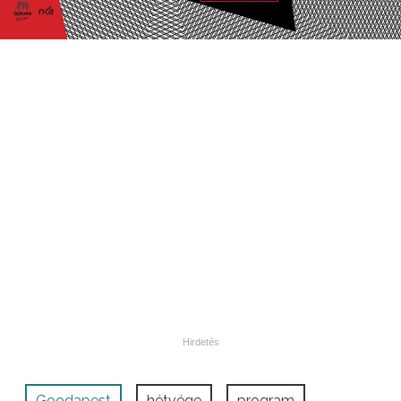
Goodapest
hétvége
program