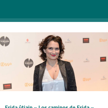
találkozhass Carly Wijs írónővel, akinek darabja a 2015-
ös bemutató óta nagy sikert aratott számos nagy
városban, így többek között, Brüsszelben,
Amszterdamban, Londonban, Montrealban.
Frida útjain – Los caminos de Frida –