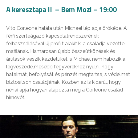
A keresztapa II – Bem Mozi – 19:00
Vito Corleone halála után Michael lép apja örökébe. A
férfi szerteágazó kapcsolatrendszerének
felhasználásával új profilt alakít ki a családja vezette
maffiának. Hamarosan újabb összeütközések és
árulások veszik kezdetüket, s Michael nem habozik a
legveszedelmesebb fegyverekhez nyúlni, hogy
hatalmát, befolyását és pénzét megtartsa, s védelmet
biztosítson családjának. Közben az is kiderül, hogy
néhai apja hogyan alapozta meg a Corleone család
hírnevét.