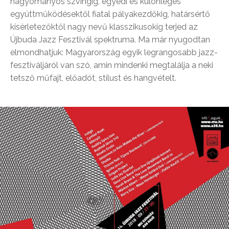
hagyományos szvingig, egyedi és különleges
együttműködésektől fiatal pályakezdőkig, határsértő
kísérletezőktől nagy nevű klasszikusokig terjed az
Újbuda Jazz Fesztivál spektruma. Ma már nyugodtan
elmondhatjuk: Magyarország egyik legrangosabb jazz-
fesztiváljáról van szó, amin mindenki megtalálja a neki
tetsző műfajt, előadót, stílust és hangvételt.