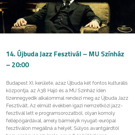
14. Újbuda Jazz Fesztivál – MU Színház
– 20:00
Budapest XI. kerülete, azaz Újbuda két fontos kulturális
központja, az A38 Hajó és a MU Színház idén
tizennegyedik alkalommal rendezi meg az Újbuda Jazz
Fesztivált. Az elmúlt években igazi nemzetközi jazz-
fesztivál lett e programsorozatból, olyan komoly
fellépőgárdával, amely bármelyik nyugat-európai
fesztiválon megállná a helyét. Súlyos avantgárdtól