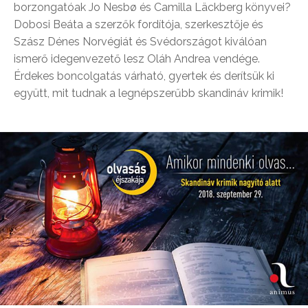
borzongatóak Jo Nesbø és Camilla Läckberg könyvei?
Dobosi Beáta a szerzők fordítója, szerkesztője és
Szász Dénes Norvégiát és Svédországot kiválóan
ismerő idegenvezető lesz Oláh Andrea vendége.
Érdekes boncolgatás várható, gyertek és derítsük ki
együtt, mit tudnak a legnépszerűbb skandináv krimik!