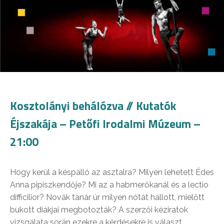
Kosztolányi behálózva // Kutatók
Éjszakája – Petőfi Irodalmi Múzeum –
21:00
Hogy kerül a késpalló az asztalra? Milyen lehetett Édes
Anna pipiszkendője? Mi az a habmerőkanál és a lectio
difficilior? Novák tanár úr milyen nótát hallott, mielőtt
bukott diákjai megbotozták? A szerzői kéziratok
vizsgálata során ezekre a kérdésekre is választ