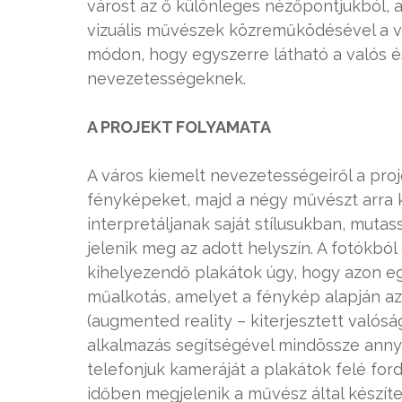
várost az ő különleges nézőpontjukból, 
vizuális művészek közreműködésével a v
módon, hogy egyszerre látható a valós és
nevezetességeknek.
A PROJEKT FOLYAMATA
A város kiemelt nevezetességeiről a proj
fényképeket, majd a négy művészt arra ké
interpretáljanak saját stílusukban, muta
jelenik meg az adott helyszín. A fotókból
kihelyezendő plakátok úgy, hogy azon egy
műalkotás, amelyet a fénykép alapján az
(augmented reality – kiterjesztett valós
alkalmazás segítségével mindössze annyi
telefonjuk kameráját a plakátok felé ford
időben megjelenik a művész által készíte