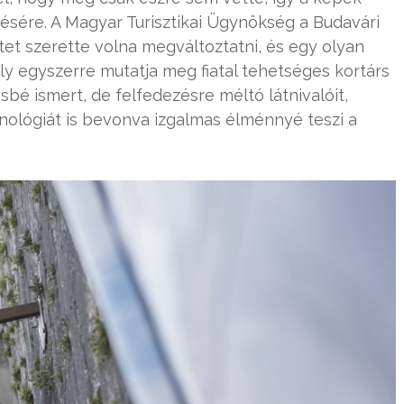
zésére. A Magyar Turisztikai Ügynökség a Budavári
et szerette volna megváltoztatni, és egy olyan
ely egyszerre mutatja meg fiatal tehetséges kortárs
é ismert, de felfedezésre méltó látnivalóit,
ológiát is bevonva izgalmas élménnyé teszi a