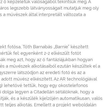
az ő képzeletük valóságából tekintsük meg. A
áros legszebb látványosságait mutatjuk meg oly
 a művészek által interpretált változata a
ekt fotósa, Tóth Barnabás „Barnie” készített
rtük fel: egyenként 2-2 elkészült fotót
ssák meg azt, hogy az ő fantáziájukban hogyan
 és a művészek alkotásaiból ezután készültek el a
szerre látszódjon az eredeti fotó és az a
 adott művész elkészített. Az AR technológiával
ág) lehetővé tettük, hogy egy okostelefonos
 dolga legyen a Citadellán sétálóknak, hogy a
ítják, és a készülék kijelzőjén automatikusan, valós
tt teljes alkotás. Emellett a projekt weboldalán