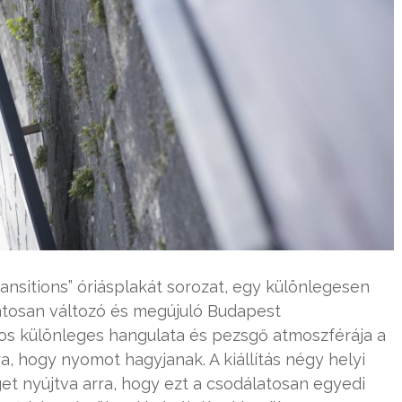
ransitions” óriásplakát sorozat, egy különlegesen
amatosan változó és megújuló Budapest
áros különleges hangulata és pezsgő atmoszférája a
a, hogy nyomot hagyjanak. A kiállítás négy helyi
et nyújtva arra, hogy ezt a csodálatosan egyedi