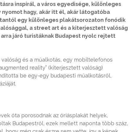
tásra inspirál, a város egyedisége, különleges
nyomot hagy, akár itt él, akár látogatóba
ostantól egy különleges plakátsorozaton fonódik
lósággal, a street art és a kiterjesztett valóság
rra járó turistáknak Budapest nyolc rejtett
 valóság és a műalkotás, egy mobiltelefonos
augmented reality” (kiterjesztett valóság)
ndította be egy-egy budapesti műalkotásról,
ziáját.
 évek óta porosodnak az óriásplakát helyek,
oltak Budapestről, ezek mellett naponta több száz,
 el, hogy még csak észre sem vette, így a képek