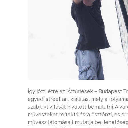
Így jött létre az “Áttűnések – Budapest T
egyedi street art kiállítás, mely a foly
szubjektivitását hivatott bemutatni. A v
művészeket reflektálásra ösztönzi, és arr
művész látomásait mutatja be, lehetőség