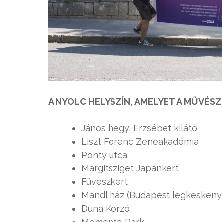
A NYOLC HELYSZÍN, AMELYET A MŰVÉS
János hegy, Erzsébet kilátó
Liszt Ferenc Zeneakadémia
Ponty utca
Margitsziget Japánkert
Füvészkert
Mandl ház (Budapest legkeskeny
Duna Korzó
Memento Park