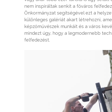
nem inspiráltak senkit a főváros felfede
Önkormányzat segítségével ezt a helyzet
különleges galériát akart létrehozni, am
képzőművészek munkáit és a város kevésb
mindezt úgy, hogy a legmodernebb techn
felfedezést.