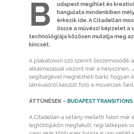
B
udapest megihlet és kreativi
hangulata mindenkiben mély 
érkezik ide. A Citadellán m
össze a művészi képzelet a va
technológiája közösen mutatja meg az a
kincsét.
A plakátokon szó szerint összemosódik a
alkalmazással viszont már a helyszínen, „
segítségével megnézheti bárki: hogyan i
látnivalóról készült fotó a művészek fantá
ÁTTŰNÉSEK –
BUDAPEST TRANSITIONS
A Citadellán a sétány melletti falon már
legtöbbjükön megfakult, régi látképek v
vagy akár több ezer turista is úgy sétált