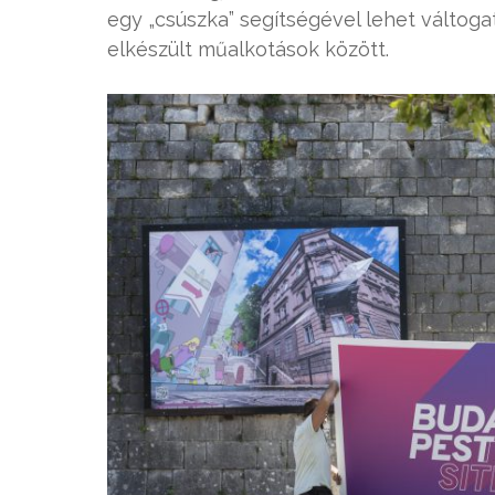
egy „csúszka” segítségével lehet váltogat
elkészült műalkotások között.