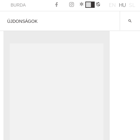
EN
HU
SL
BURDA
ÚJDONSÁGOK