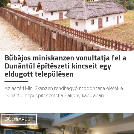
Bűbájos miniskanzen vonultatja fel a
Dunántúl építészeti kincseit egy
eldugott településen
Az ászári Mini Skanzen rendhagyó módon tárja elétek a
Dunántúl népi építészetét a Bakony kapujában.
GOODAPEST