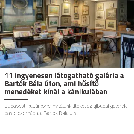
11 ingyenesen látogatható galéria a
Bartók Béla úton, ami hűsítő
menedéket kínál a kánikulában
Budapesti kultúrkörre invitálunk titeket az újbudai galériák
paradicsomába, a Bartók Béla útra.