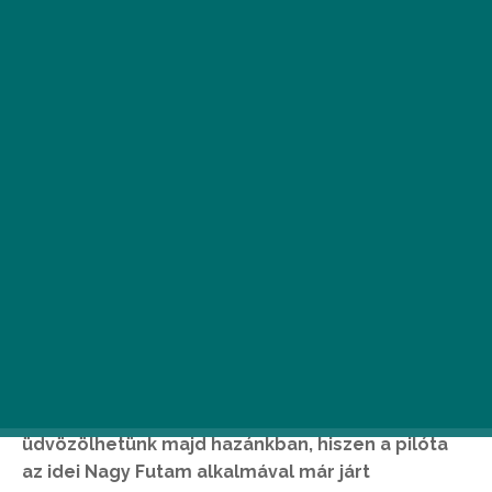
H
étvégén hazánkba látogatnak a
Forma-1 pilótái. A száguldó cirkusz
idén sorozatban 33. alkalommal
szántja fel a Hungaroring aszfaltját. A
mezőnyben egyre több a fiatal tehetség, köztük
Max Verstappen, akit ezúttal másodjára
üdvözölhetünk majd hazánkban, hiszen a pilóta
az idei Nagy Futam alkalmával már járt