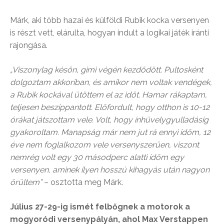
Márk, aki több hazai és külföldi Rubik kocka versenyen
is részt vett, elárulta, hogyan indult a logikai játék iránti
rajongása.
„Viszonylag későn, gimi végén kezdődött. Pultosként
dolgoztam akkoriban, és amikor nem voltak vendégek,
a Rubik kockával ütöttem el az időt. Hamar rákaptam,
teljesen beszippantott. Előfordult, hogy otthon is 10-12
órákat játszottam vele. Volt, hogy ínhüvelygyulladásig
gyakoroltam. Manapság már nem jut rá ennyi időm, 12
éve nem foglalkozom vele versenyszerűen, viszont
nemrég volt egy 30 másodperc alatti időm egy
versenyen, aminek ilyen hosszú kihagyás után nagyon
örültem”
– osztotta meg Márk.
Július 27-29-ig ismét felbőgnek a motorok a
mogyoródi versenypályán, ahol Max Verstappen