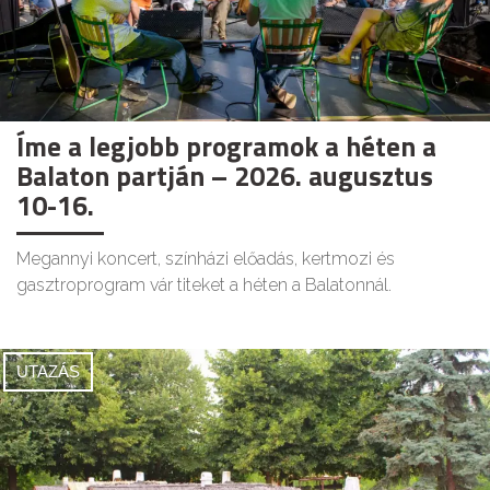
Íme a legjobb programok a héten a
Balaton partján – 2026. augusztus
10-16.
Megannyi koncert, színházi előadás, kertmozi és
gasztroprogram vár titeket a héten a Balatonnál.
UTAZÁS