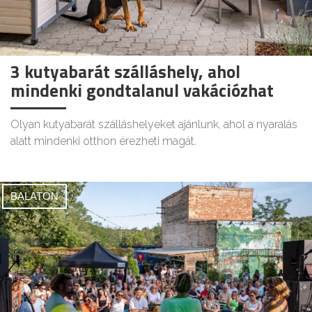
3 kutyabarát szálláshely, ahol
mindenki gondtalanul vakációzhat
Olyan kutyabarát szálláshelyeket ajánlunk, ahol a nyaralás
alatt mindenki otthon érezheti magát.
BALATON