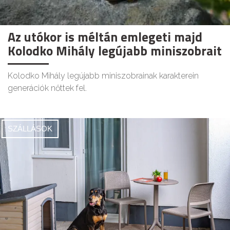
Az utókor is méltán emlegeti majd
Kolodko Mihály legújabb miniszobrait
Kolodko Mihály legújabb miniszobrainak karakterein
generációk nőttek fel.
SZÁLLÁSOK