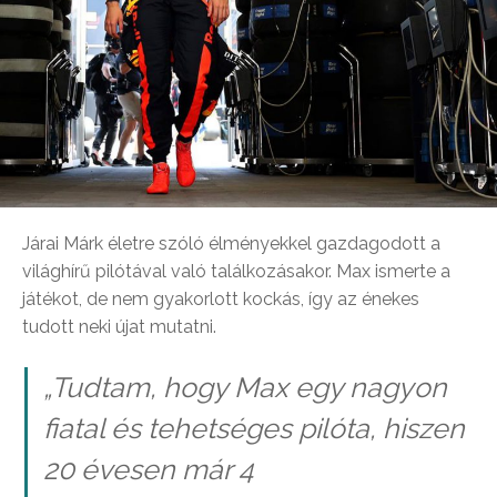
Járai Márk életre szóló élményekkel gazdagodott a
világhírű pilótával való találkozásakor. Max ismerte a
játékot, de nem gyakorlott kockás, így az énekes
tudott neki újat mutatni.
„Tudtam, hogy Max egy nagyon
fiatal és tehetséges pilóta, hiszen
20 évesen már 4