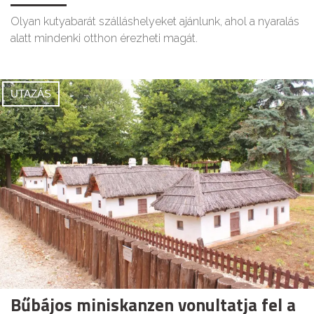
Olyan kutyabarát szálláshelyeket ajánlunk, ahol a nyaralás
alatt mindenki otthon érezheti magát.
UTAZÁS
Bűbájos miniskanzen vonultatja fel a