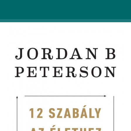
szabály az élethez – Így kerüld el a káoszt
című
írása, ami nem szűkölködik a tanulságos és
elgondolkodtató sorokban.