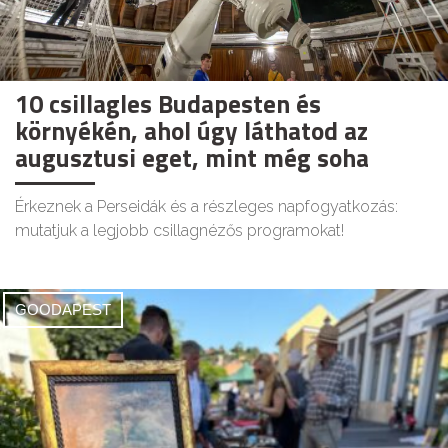
10 csillagles Budapesten és
környékén, ahol úgy láthatod az
augusztusi eget, mint még soha
Érkeznek a Perseidák és a részleges napfogyatkozás:
mutatjuk a legjobb csillagnézős programokat!
GOODAPEST