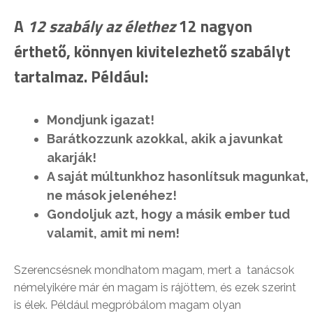
A
12 szabály az élethez
12 nagyon
érthető, könnyen kivitelezhető szabályt
tartalmaz. Például:
Mondjunk igazat!
Barátkozzunk azokkal, akik a javunkat
akarják!
A saját múltunkhoz hasonlítsuk magunkat,
ne mások jelenéhez!
Gondoljuk azt, hogy a másik ember tud
valamit, amit mi nem!
Szerencsésnek mondhatom magam, mert a tanácsok
némelyikére már én magam is rájöttem, és ezek szerint
is élek. Például megpróbálom magam olyan