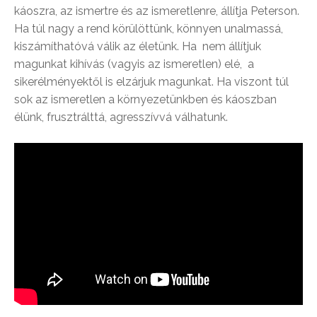
káoszra, az ismertre és az ismeretlenre, állítja Peterson.
Ha túl nagy a rend körülöttünk, könnyen unalmassá,
kiszámíthatóvá válik az életünk. Ha nem állítjuk
magunkat kihívás (vagyis az ismeretlen) elé, a
sikerélményektől is elzárjuk magunkat. Ha viszont túl
sok az ismeretlen a környezetünkben és káoszban
élünk, frusztrálttá, agresszívvá válhatunk.