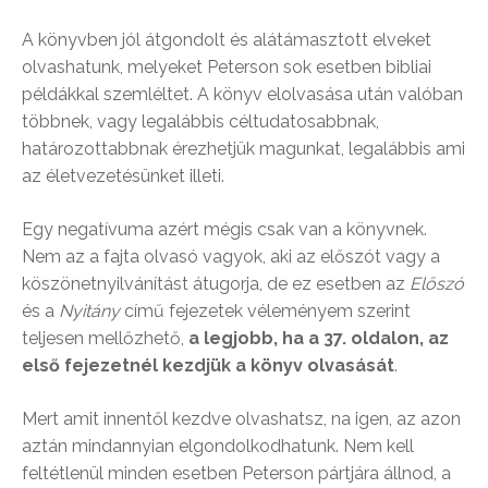
A könyvben jól átgondolt és alátámasztott elveket
olvashatunk, melyeket Peterson sok esetben bibliai
példákkal szemléltet. A könyv elolvasása után valóban
többnek, vagy legalábbis céltudatosabbnak,
határozottabbnak érezhetjük magunkat, legalábbis ami
az életvezetésünket illeti.
Egy negatívuma azért mégis csak van a könyvnek.
Nem az a fajta olvasó vagyok, aki az előszót vagy a
köszönetnyilvánítást átugorja, de ez esetben az
Előszó
és a
Nyitány
című fejezetek véleményem szerint
teljesen mellőzhető,
a legjobb, ha a 37. oldalon, az
első fejezetnél kezdjük a könyv olvasását
.
Mert amit innentől kezdve olvashatsz, na igen, az azon
aztán mindannyian elgondolkodhatunk. Nem kell
feltétlenül minden esetben Peterson pártjára állnod, a