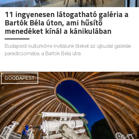
11 ingyenesen látogatható galéria a
Bartók Béla úton, ami hűsítő
menedéket kínál a kánikulában
Budapesti kultúrkörre invitálunk titeket az újbudai galériák
paradicsomába, a Bartók Béla útra.
GOODAPEST