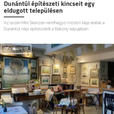
Dunántúl építészeti kincseit egy
eldugott településen
Az ászári Mini Skanzen rendhagyó módon tárja elétek a
Dunántúl népi építészetét a Bakony kapujában.
GOODAPEST