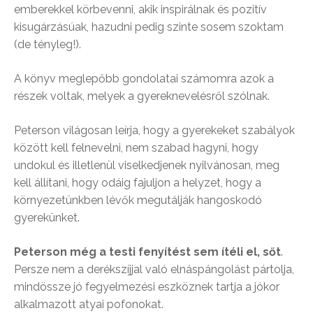
emberekkel körbevenni, akik inspirálnak és pozitív
kisugárzásúak, hazudni pedig szinte sosem szoktam
(de tényleg!).
A könyv meglepőbb gondolatai számomra azok a
részek voltak, melyek a gyereknevelésről szólnak.
Peterson világosan leírja, hogy a gyerekeket szabályok
között kell felnevelni, nem szabad hagyni, hogy
undokul és illetlenül viselkedjenek nyilvánosan, meg
kell állítani, hogy odáig fajuljon a helyzet, hogy a
környezetünkben lévők megutálják hangoskodó
gyerekünket.
Peterson még a testi fenyítést sem ítéli el, sőt
.
Persze nem a derékszíjjal való elnáspángolást pártolja,
mindössze jó fegyelmezési eszköznek tartja a jókor
alkalmazott atyai pofonokat.