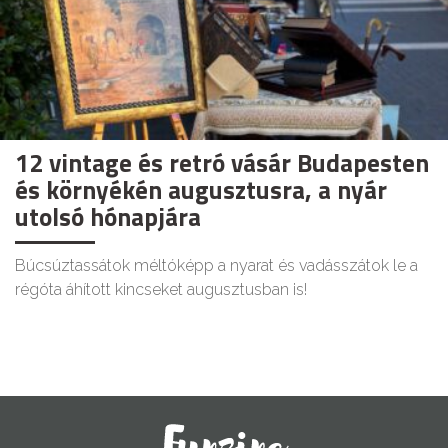
12 vintage és retró vásár Budapesten
és környékén augusztusra, a nyár
utolsó hónapjára
Búcsúztassátok méltóképp a nyarat és vadásszátok le a
régóta áhított kincseket augusztusban is!