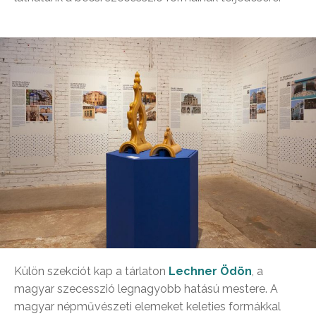
Külön szekciót kap a tárlaton
Lechner Ödön
, a
magyar szecesszió legnagyobb hatású mestere. A
magyar népművészeti elemeket keleties formákkal