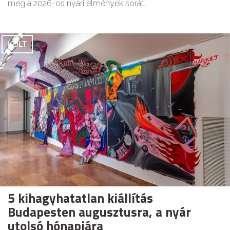
meg a 2026-os nyári élmények sorát.
KULT
5 kihagyhatatlan kiállítás
Budapesten augusztusra, a nyár
utolsó hónapjára