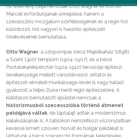
Az esemény célja nemcsak Otto Wagner és Komor
Marcell évfordulójának ünneplése, hanem a
szecessziós mozgalom sokféleségének és a régió hol
különböző, hol nagyon is hasonló építészeti
törekvéseinek bemutatása.
Otto Wagner
, a színpompás bécsi Majolikaház (1898),
a Szent Lipót templom (1904-1907), és a bécsi
Postatakarékpénztár (1904-1912) tervezője építészi
tevékenysége mellett várostervezői, oktatói és
építészet-elméleti munkássága révén is nagy hatást
gyakorolt a teljes Duna menti régió építészetére. A
kiállításon bemutatott épületei nemcsak a
historizmusból szecesszióba történő átmenet
példájává váltak
, de táptalajt adtak a modernizmus
kialakulásának is. A tablókon nemzetközi viszonylatban
kevéssé ismert szlovén, horvát és bolgár példákat is
láthatunk a bécsi szecesszió formáinak terjedésére.