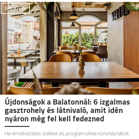
BALATON
Újdonságok a Balatonnál: 6 izgalmas
gasztrohely és látnivaló, amit idén
nyáron még fel kell fedezned
Ha emlékezetes ízekkel és programokkal koronáznátok