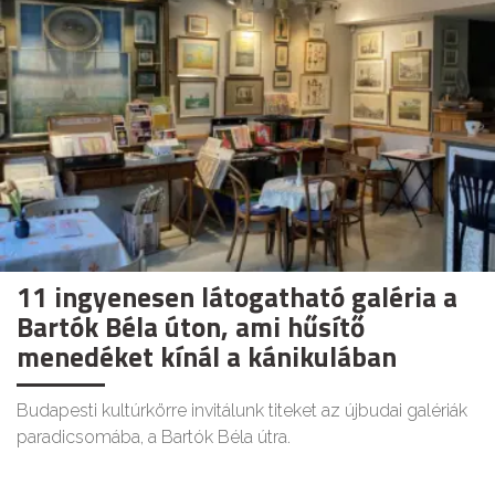
11 ingyenesen látogatható galéria a
Bartók Béla úton, ami hűsítő
menedéket kínál a kánikulában
Budapesti kultúrkörre invitálunk titeket az újbudai galériák
paradicsomába, a Bartók Béla útra.