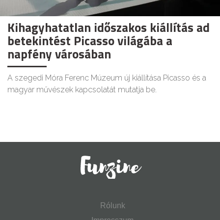
Kihagyhatatlan időszakos kiállítás ad
betekintést Picasso világába a
napfény városában
A szegedi Móra Ferenc Múzeum új kiállítása Picasso és a
magyar művészek kapcsolatát mutatja be.
Rólunk