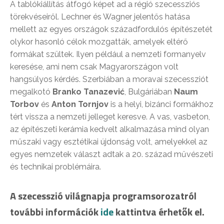
A tablókiállítás átfogó képet ad a régió szecessziós
törekvéseiről. Lechner és Wagner jelentős hatása
mellett az egyes országok századfordulós építészetét
olykor hasonló célok mozgatták, amelyek eltérő
formákat szültek. Ilyen például a nemzeti formanyelv
keresése, ami nem csak Magyarországon volt
hangsúlyos kérdés. Szerbiában a moravai szecessziót
megalkotó
Branko Tanazević
, Bulgáriában
Naum
Torbov
és
Anton Tornjov
is a helyi, bizánci formákhoz
tért vissza a nemzeti jelleget keresve. A vas, vasbeton,
az építészeti kerámia kedvelt alkalmazása mind olyan
műszaki vagy esztétikai újdonság volt, amelyekkel az
egyes nemzetek választ adtak a 20. század művészeti
és technikai problémáira.
A szecesszió világnapja programsorozatról
további információk
ide
kattintva érhetők el.