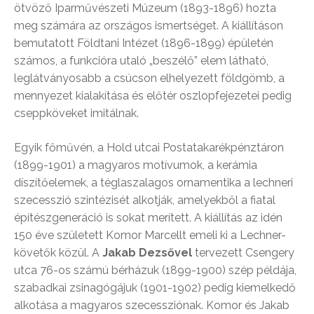
ötvöző Iparművészeti Múzeum (1893-1896) hozta
meg számára az országos ismertséget. A kiállításon
bemutatott Földtani Intézet (1896-1899) épületén
számos, a funkcióra utaló „beszélő” elem látható,
leglátványosabb a csúcson elhelyezett földgömb, a
mennyezet kialakítása és előtér oszlopfejezetei pedig
cseppköveket imitálnak.
Egyik főművén, a Hold utcai Postatakarékpénztáron
(1899-1901) a magyaros motívumok, a kerámia
díszítőelemek, a téglaszalagos ornamentika a lechneri
szecesszió szintézisét alkotják, amelyekből a fiatal
építészgeneráció is sokat merített. A kiállítás az idén
150 éve született Komor Marcellt emeli ki a Lechner-
követők közül. A
Jakab Dezsővel
tervezett Csengery
utca 76-os számú bérházuk (1899-1900) szép példája,
szabadkai zsinagógájuk (1901-1902) pedig kiemelkedő
alkotása a magyaros szecessziónak. Komor és Jakab