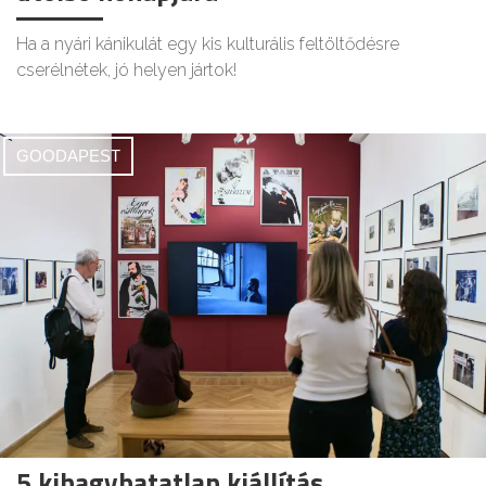
Ha a nyári kánikulát egy kis kulturális feltöltődésre
cserélnétek, jó helyen jártok!
GOODAPEST
5 kihagyhatatlan kiállítás