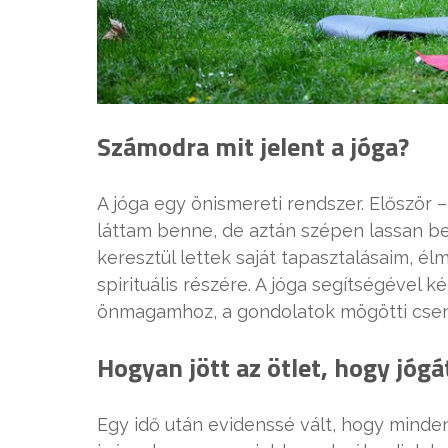
Számodra mit jelent a jóga?
A jóga egy önismereti rendszer. Először 
láttam benne, de aztán szépen lassan b
keresztül lettek saját tapasztalásaim, él
spirituális részére. A jóga segítségével 
önmagamhoz, a gondolatok mögötti csende
Hogyan jött az ötlet, hogy jógá
Egy idő után evidenssé vált, hogy mind