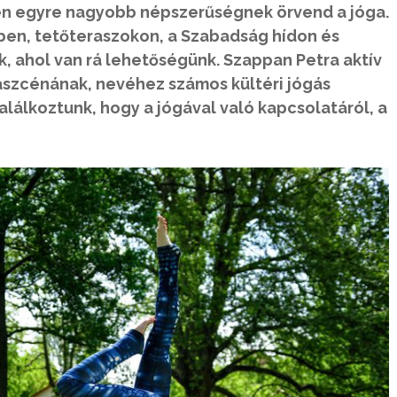
n egyre nagyobb népszerűségnek örvend a jóga.
en, tetőteraszokon, a Szabadság hídon és
 ahol van rá lehetőségünk. Szappan Petra aktív
aszcénának, nevéhez számos kültéri jógás
alálkoztunk, hogy a jógával való kapcsolatáról, a