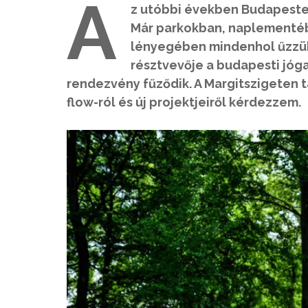
A
z utóbbi években Budapeste
Már parkokban, naplementéb
lényegében mindenhol űzzük,
résztvevője a budapesti jóg
rendezvény fűződik. A Margitszigeten t
flow-ról és új projektjeiről kérdezzem.