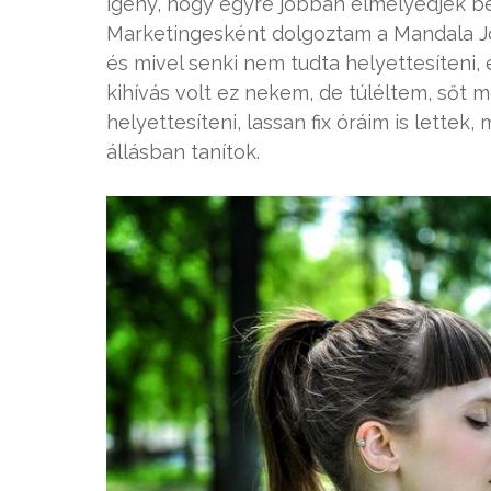
igény, hogy egyre jobban elmélyedjek be
Marketingesként dolgoztam a Mandala Jó
és mivel senki nem tudta helyettesíteni
kihívás volt ez nekem, de túléltem, sőt
helyettesíteni, lassan fix óráim is lett
állásban tanítok.