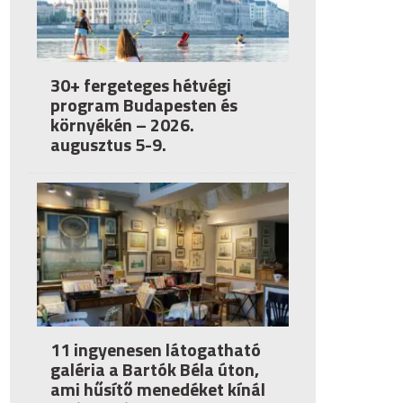
30+ fergeteges hétvégi
program Budapesten és
környékén – 2026.
augusztus 5-9.
11 ingyenesen látogatható
galéria a Bartók Béla úton,
ami hűsítő menedéket kínál