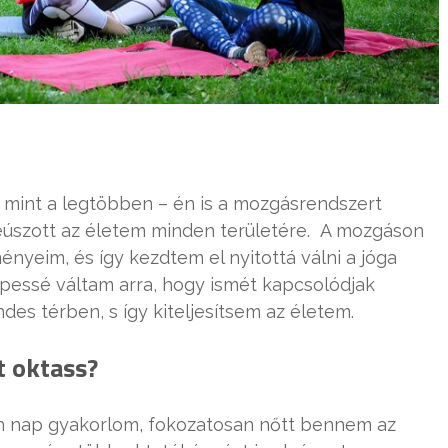
– mint a legtöbben – én is a mozgásrendszert
eúszott az életem minden területére. A mozgáson
ményeim, és így kezdtem el nyitottá válni a jóga
képessé váltam arra, hogy ismét kapcsolódjak
s térben, s így kiteljesítsem az életem.
t oktass?
en nap gyakorlom, fokozatosan nőtt bennem az