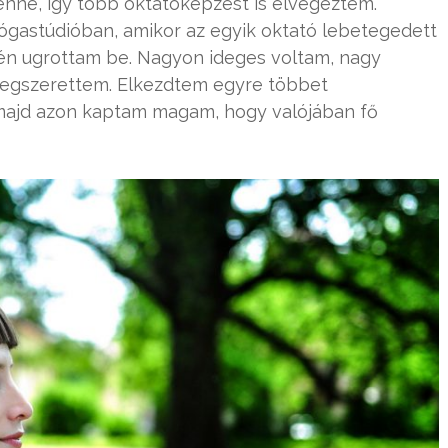
nne, így több oktatóképzést is elvégeztem.
gastúdióban, amikor az egyik oktató lebetegedett
, én ugrottam be. Nagyon ideges voltam, nagy
 megszerettem. Elkezdtem egyre többet
ek, majd azon kaptam magam, hogy valójában fő