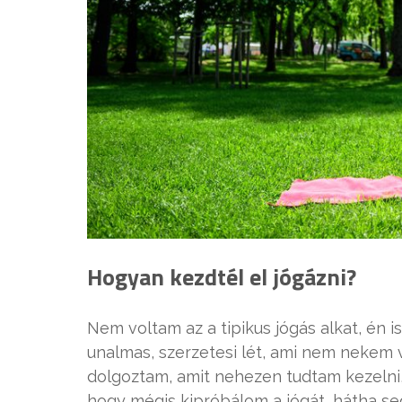
Hogyan kezdtél el jógázni?
Nem voltam az a tipikus jógás alkat, én i
unalmas, szerzetesi lét, ami nem nekem
dolgoztam, amit nehezen tudtam kezelni
hogy mégis kipróbálom a jógát, hátha se