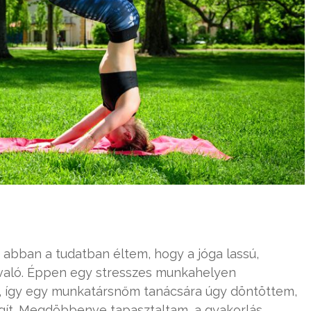
s abban a tudatban éltem, hogy a jóga lassú,
 való. Éppen egy stresszes munkahelyen
, így egy munkatársnőm tanácsára úgy döntöttem,
gít. Megdöbbenve tapasztaltam, a gyakorlás