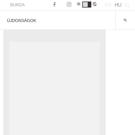
EN
HU
SL
BURDA
ÚJDONSÁGOK