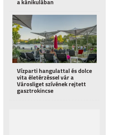
a kánikulában
Vízparti hangulattal és dolce
vita életérzéssel vár a
Városliget szívének rejtett
gasztrokincse