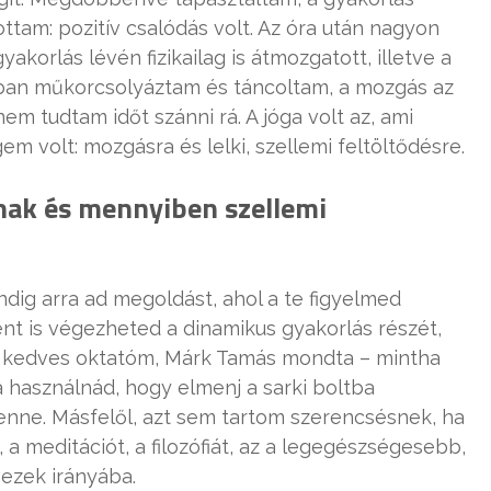
ttam: pozitív csalódás volt. Az óra után nagyon
orlás lévén fizikailag is átmozgatott, illetve a
bban műkorcsolyáztam és táncoltam, a mozgás az
nem tudtam időt szánni rá. A jóga volt az, ami
em volt: mozgásra és lelki, szellemi feltöltődésre.
ak és mennyiben szellemi
mindig arra ad megoldást, ahol a te figyelmed
nt is végezheted a dinamikus gyakorlás részét,
gy kedves oktatóm, Márk Tamás mondta – mintha
 használnád, hogy elmenj a sarki boltba
benne. Másfelől, azt sem tartom szerencsésnek, ha
 a meditációt, a filozófiát, az a legegészségesebb,
 ezek irányába.