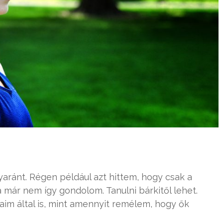
gyaránt. Régen például azt hittem, hogy csak a
a már nem így gondolom. Tanulni bárkitől lehet.
aim által is, mint amennyit remélem, hogy ők