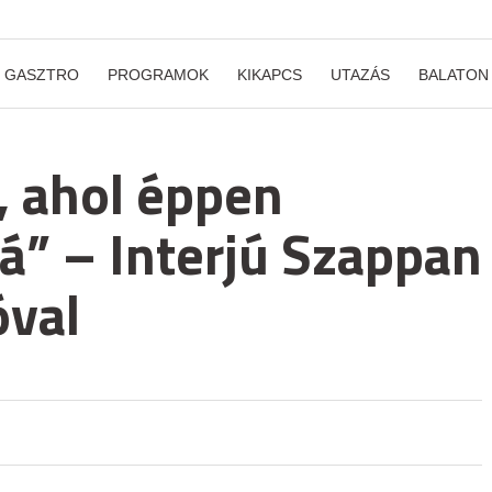
GASZTRO
PROGRAMOK
KIKAPCS
UTAZÁS
BALATON
t, ahol éppen
á” – Interjú Szappan
óval