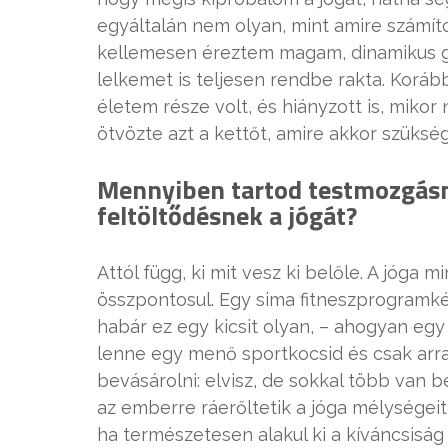
egyáltalán nem olyan, mint amire számíto
kellemesen éreztem magam, dinamikus gyak
lelkemet is teljesen rendbe rakta. Korá
életem része volt, és hiányzott is, mikor 
ötvözte azt a kettőt, amire akkor szükség
Mennyiben tartod testmozgásn
feltöltődésnek a jógát?
Attól függ, ki mit vesz ki belőle. A jóga 
összpontosul. Egy sima fitneszprogramké
habár ez egy kicsit olyan, – ahogyan e
lenne egy menő sportkocsid és csak arra
bevásárolni: elvisz, de sokkal több van 
az emberre ráerőltetik a jóga mélységeit,
ha természetesen alakul ki a kíváncsiság