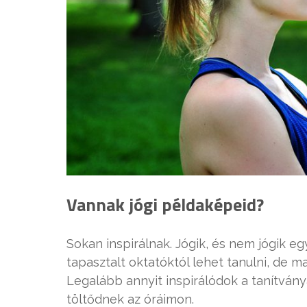
Vannak jógi példaképeid?
Sokan inspirálnak. Jógik, és nem jógik e
tapasztalt oktatóktól lehet tanulni, de m
Legalább annyit inspirálódok a tanítvány
töltődnek az óráimon.