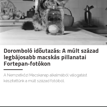
Doromboló időutazás: A múlt század
legbájosabb macskás pillanatai
Fortepan-fotókon
A Nemzetközi Macskanap alkalmából válogatást
készítettünk a múlt század fotóiból.