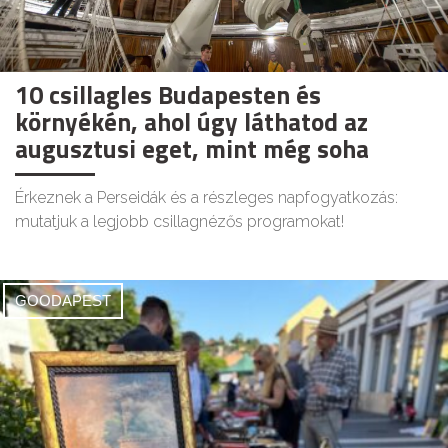
10 csillagles Budapesten és
környékén, ahol úgy láthatod az
augusztusi eget, mint még soha
Érkeznek a Perseidák és a részleges napfogyatkozás:
mutatjuk a legjobb csillagnézős programokat!
GOODAPEST