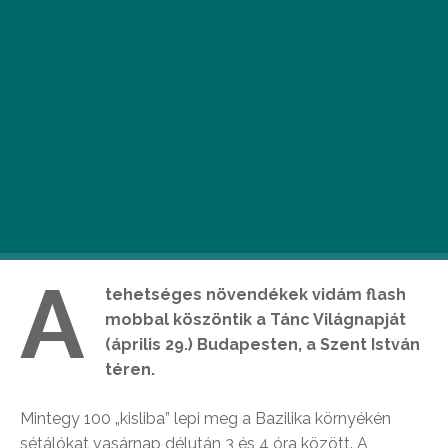
A
tehetséges növendékek vidám flash
mobbal köszöntik a Tánc Világnapját
(április 29.) Budapesten, a Szent István
téren.
Mintegy 100 „kisliba” lepi meg a Bazilika környékén
sétálókat vasárnap délután 3 és 4 óra között. A