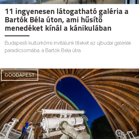
11 ingyenesen látogatható galéria a
Bartók Béla úton, ami hűsítő
menedéket kínál a kánikulában
Budapesti kultúrkörre invitálunk titeket az újbudai galériák
paradicsomába, a Bartók Béla útra.
GOODAPEST