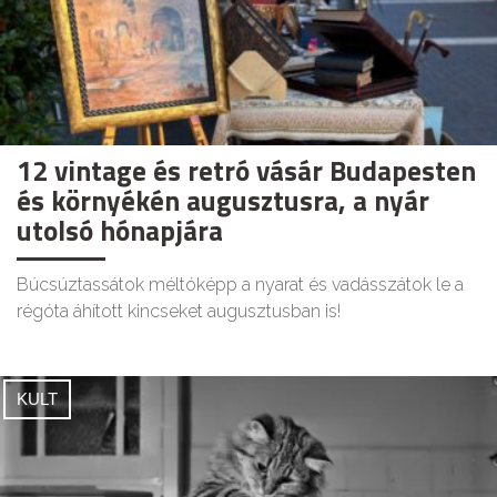
12 vintage és retró vásár Budapesten
és környékén augusztusra, a nyár
utolsó hónapjára
Búcsúztassátok méltóképp a nyarat és vadásszátok le a
régóta áhított kincseket augusztusban is!
KULT