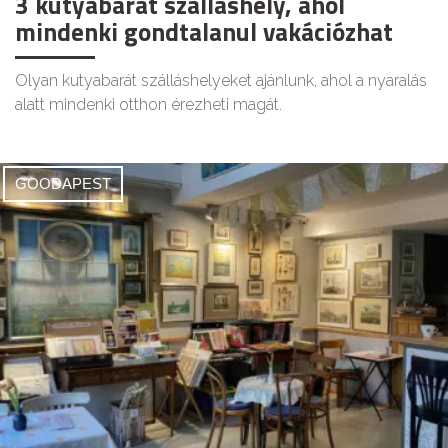
3 kutyabarát szálláshely, ahol
mindenki gondtalanul vakációzhat
Olyan kutyabarát szálláshelyeket ajánlunk, ahol a nyaralás
alatt mindenki otthon érezheti magát.
GOODAPEST