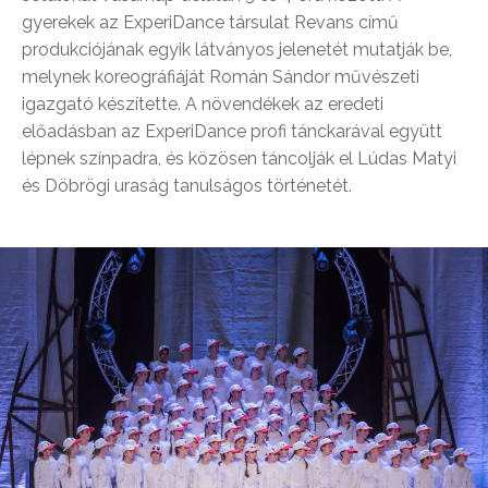
gyerekek az ExperiDance társulat Revans című
produkciójának egyik látványos jelenetét mutatják be,
melynek koreográfiáját Román Sándor művészeti
igazgató készítette. A növendékek az eredeti
előadásban az ExperiDance profi tánckarával együtt
lépnek színpadra, és közösen táncolják el Lúdas Matyi
és Döbrögi uraság tanulságos történetét.