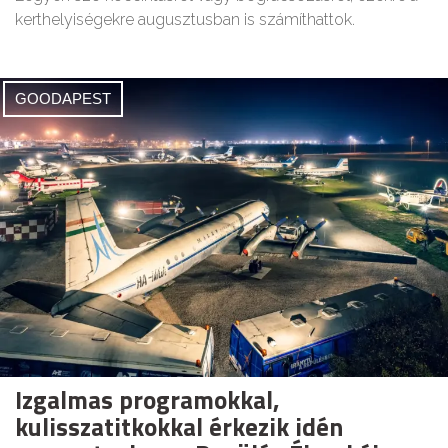
kerthelyiségekre augusztusban is számíthattok.
GOODAPEST
Izgalmas programokkal,
kulisszatitkokkal érkezik idén