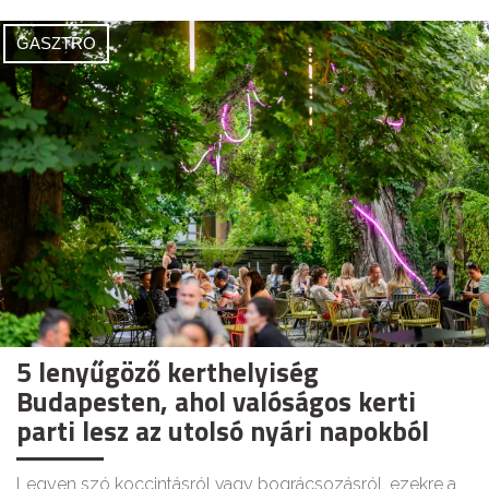
GASZTRO
5 lenyűgöző kerthelyiség
Budapesten, ahol valóságos kerti
parti lesz az utolsó nyári napokból
Legyen szó koccintásról vagy bográcsozásról, ezekre a