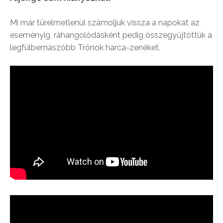
Mi már türelmetlenül számoljuk vissza a napokat az
eseményig, ráhangolódásként pedig összegyűjtöttük a
legfülbemászóbb Trónok harca-zenéket.