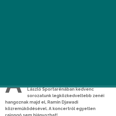
A
Trónok harcát nemcsak nézni, hallgatni
is jó. Május 18-án, pénteken a Papp
László Sportarénában kedvenc
sorozatunk legközkedveltebb zenéi
hangoznak majd el, Ramin Djawadi
közreműködésével. A koncertről egyetlen
rajongó sem hiányozhat!