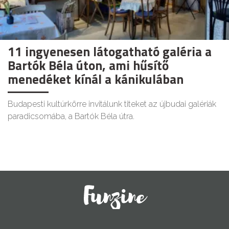
11 ingyenesen látogatható galéria a
Bartók Béla úton, ami hűsítő
menedéket kínál a kánikulában
Budapesti kultúrkörre invitálunk titeket az újbudai galériák
paradicsomába, a Bartók Béla útra.