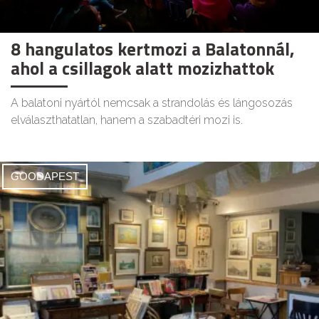
8 hangulatos kertmozi a Balatonnál,
ahol a csillagok alatt mozizhattok
A balatoni nyártól nemcsak a strandolás és lángosozás
elválaszthatatlan, hanem a szabadtéri mozi is.
GOODAPEST