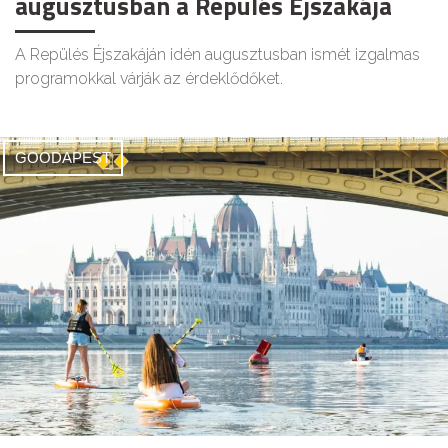
augusztusban a Repülés Éjszakája
A Repülés Éjszakáján idén augusztusban ismét izgalmas
programokkal várják az érdeklődőket.
GOODAPEST