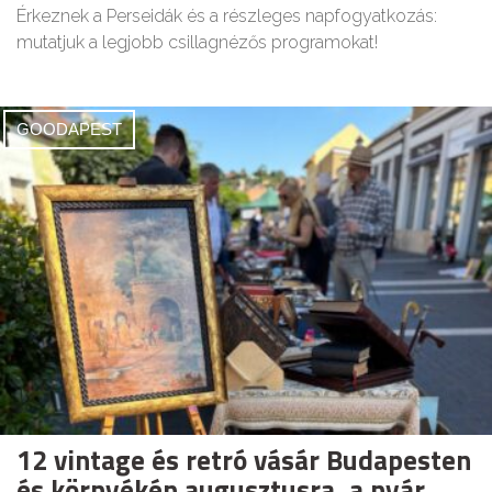
Érkeznek a Perseidák és a részleges napfogyatkozás:
mutatjuk a legjobb csillagnézős programokat!
GOODAPEST
12 vintage és retró vásár Budapesten
és környékén augusztusra, a nyár