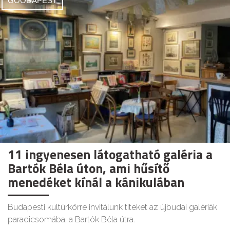
GOODAPEST
11 ingyenesen látogatható galéria a
Bartók Béla úton, ami hűsítő
menedéket kínál a kánikulában
Budapesti kultúrkörre invitálunk titeket az újbudai galériák
paradicsomába, a Bartók Béla útra.