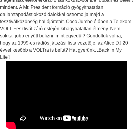
slágerlisták éléről érkező óriás kókusz-bomba robban és beterít
mindent. A Mr. President formáció gyógyíthatatlan
dallamtapadást okozó dalokkal ostromolja majd a
fesztiválközönség hallójáratait. Coco Jumbo élőben a Telekom
VOLT Fesztivál záró estéjén kihagyhatatlan élmény. Nem
sokkal jobb együtt bulizni, mint egyedül? Gondoltuk volna,
hogy az 1999-es rádiós játszási lista vezetője, az Alice DJ 20
évvel később a VOLTra is befut? Hát gyerünk, „Back in My
Life”!