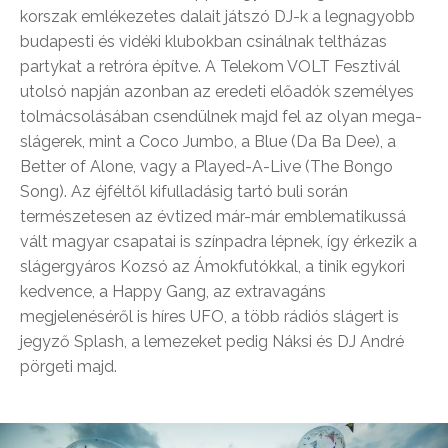
korszak emlékezetes dalait játszó DJ-k a legnagyobb
budapesti és vidéki klubokban csinálnak teltházas
partykat a retróra építve. A Telekom VOLT Fesztivál
utolsó napján azonban az eredeti előadók személyes
tolmácsolásában csendülnek majd fel az olyan mega-
slágerek, mint a Coco Jumbo, a Blue (Da Ba Dee), a
Better of Alone, vagy a Played-A-Live (The Bongo
Song). Az éjféltől kifulladásig tartó buli során
természetesen az évtized már-már emblematikussá
vált magyar csapatai is színpadra lépnek, így érkezik a
slágergyáros Kozsó az Ámokfutókkal, a tinik egykori
kedvence, a Happy Gang, az extravagáns
megjelenéséről is híres UFO, a több rádiós slágert is
jegyző Splash, a lemezeket pedig Náksi és DJ André
pörgeti majd.