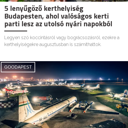
5 lenyűgöző kerthelyiség
Budapesten, ahol valóságos kerti
parti lesz az utolsó nyári napokból
Legyen szó koccintásról vagy bográcsozásról, ezekre a
kerthelyiségekre augusztusban is számíthattok.
GOODAPEST