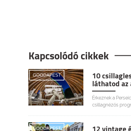
Kapcsolódó cikkek
10 csillagl
GOODAPEST
láthatod az
Érkeznek a Persei
csillagnézős prog
12 vintage 
GOODAPEST