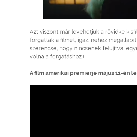
Azt viszont már levehetjük a rövidke kisf
forgatták a filmet, igaz, nehéz megállap
szerencse, hogy nincsenek felújítva, egy
volna a forgatáshoz.)
A film amerikai premierje május 11-én le