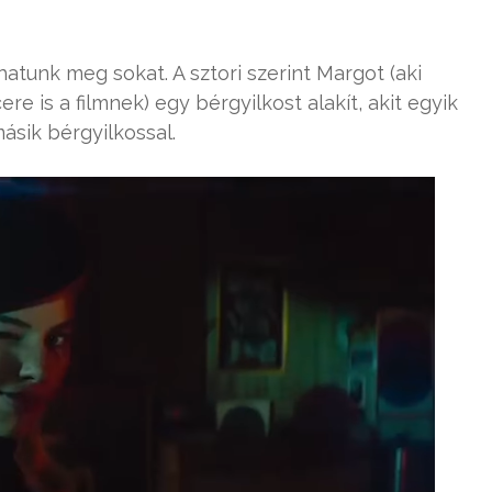
atunk meg sokat. A sztori szerint Margot (aki
e is a filmnek) egy bérgyilkost alakít, akit egyik
ásik bérgyilkossal.