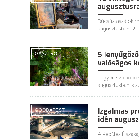
augusztusra
Búcsúztassátok mél
augusztusban is!
5 lenyűgöző
GASZTRO
valóságos ke
Legyen szó koccin
augusztusban is s
Izgalmas pr
GOODAPEST
idén augusz
A Repülés Éjszaká