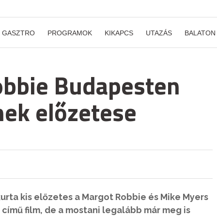
GASZTRO
PROGRAMOK
KIKAPCS
UTAZÁS
BALATON
obbie Budapesten
nek előzetese
kurta kis előzetes a Margot Robbie és Mike Myers
 című film, de a mostani legalább már meg is