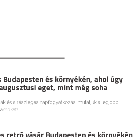
es Budapesten és környékén, ahol úgy
 augusztusi eget, mint még soha
dák és a részleges napfogyatkozás: mutatjuk a legjobb
ramokat!
és retró vásár Budapesten és környékén