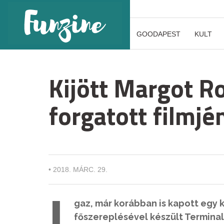
GOODAPEST
KULT
Kijött Margot R
forgatott filmjé
•
2018. MÁRC. 29.
I
gaz, már korábban is kapott egy 
főszereplésével készült Terminal