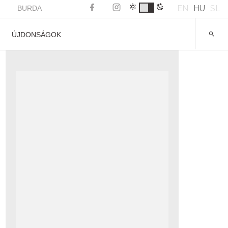
EN
HU
SL
BURDA
ÚJDONSÁGOK