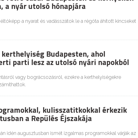
, a nyár utolsó hónapjára
tóképp a nyarat és vadásszátok le a régóta áhított kincseket
 kerthelyiség Budapesten, ahol
rti parti lesz az utolsó nyári napokból
tásról vagy bográcsozásról, ezekre a kerthelyiségekre
zámíthattok.
ogramokkal, kulisszatitkokkal érkezik
tusban a Repülés Éjszakája
ján idén augusztusban ismét izgalmas programokkal várják az