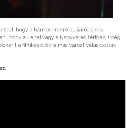
ilmből, hogy a hármas metró aluljáróiban is
ítani, hogy a Lehel vagy a Nagyvárad tériben. (Még
ébként a filmkészítők is más várost választottak
sz.