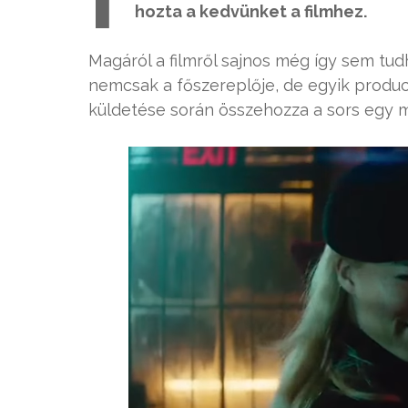
hozta a kedvünket a filmhez.
Magáról a filmről sajnos még így sem tudh
nemcsak a főszereplője, de egyik producer
küldetése során összehozza a sors egy m