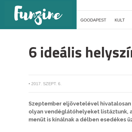
GOODAPEST
KULT
6 ideális helysz
•
2017. SZEPT. 6.
Szeptember eljövetelével hivatalosan 
olyan vendéglátóhelyeket listáztunk, 
menüt is kínálnak a délben esedékes 