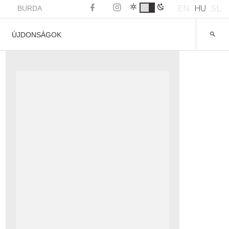
EN
HU
SL
BURDA
ÚJDONSÁGOK