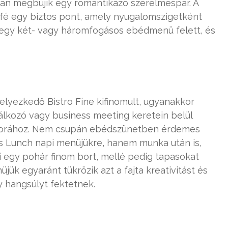
n megbújik egy romantikázó szerelmespár. A
afé egy biztos pont, amely nyugalomszigetként
 egy két- vagy háromfogásos ebédmenü felett, és
elyezkedő Bistro Fine kifinomult, ugyanakkor
alálkozó vagy business meeting keretein belül
csorához. Nem csupán ebédszünetben érdemes
s Lunch napi menüjükre, hanem munka után is,
i egy pohár finom bort, mellé pedig tapasokat
üjük egyaránt tükrözik azt a fajta kreativitást és
y hangsúlyt fektetnek.