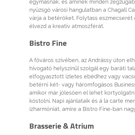
egymásnak, és aminek minden zegzugába
nyüzsgő városi hangulatban a Chagall C
várja a betérőket. Folytass eszmecserét
élvezd a kreatív atmoszférát.
Bistro Fine
A főváros szívében, az Andrássy úton elh
hívogató helyszínül szolgál egy baráti t
elfogyasztott ízletes ebédhez vagy va
betérni két- vagy háromfogásos Busines
amikor már jólesően el lehet kortyolgatn
kóstolni. Napi ajánlataik és á la carte men
ízharmóniát, amire a Bistro Fine-ban nag
Brasserie & Atrium