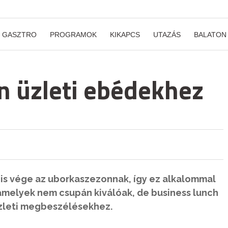
GASZTRO
PROGRAMOK
KIKAPCS
UTAZÁS
BALATON
ín üzleti ebédekhez
is vége az uborkaszezonnak, így ez alkalommal
amelyek nem csupán kiválóak, de business lunch
üzleti megbeszélésekhez.