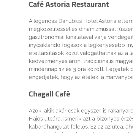
Café Astoria Restaurant
A legendás Danubius Hotel Astoria étter
megközelítéssel és dinamizmussal fűszerez
gasztronómiai kínálatával várja vendégeit
ínycsiklandó fogások a legkényesebb ínye
ételtársítások közül válogathatnak az á l
kedvezményes áron, tradicionális magyar
mindennap 12 és 3 óra között. Lépjetek 
engedjétek, hogy az ételek, a márványborí
Chagall Café
Azok, akik akár csak egyszer is rákanyar
Hajós utcára, ismerik azt a bizonyos érzé
kabaréhangulat felelős. Ez az az utca, a