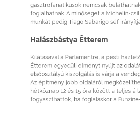
gasztrofanatikusok nemcsak beláthatnak 
foglalhatnak. A minőséget a Michelin-csill
munkát pedig Tiago Sabarigo séf irányítja
Halászbástya Étterem
Kilátásával a Parlamentre, a pesti háztet
Étterem egyedüli élményt nyújt az odalá
elsőosztályú kiszolgálás is várja a ven
Az építmény jobb oldaláról megközelíthet
hétköznap 12 és 15 óra között a teljes á
fogyaszthattok, ha foglaláskor a Funzine-