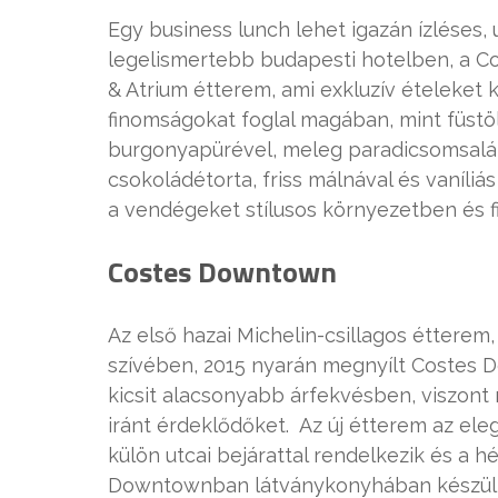
Egy business lunch lehet igazán ízléses,
legelismertebb budapesti hotelben, a C
& Atrium étterem, ami exkluzív ételeket 
finomságokat foglal magában, mint füstöl
burgonyapürével, meleg paradicsomsalátáva
csokoládétorta, friss málnával és vaníliá
a vendégeket stílusos környezetben és f
Costes Downtown
Az első hazai Michelin-csillagos étterem
szívében, 2015 nyarán megnyílt Costes 
kicsit alacsonyabb árfekvésben, viszont
iránt érdeklődőket. Az új étterem az ele
külön utcai bejárattal rendelkezik és a hé
Downtownban látványkonyhában készülnek