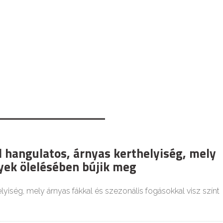
l hangulatos, árnyas kerthelyiség, mely
yek ölelésében bújik meg
elyiség, mely árnyas fákkal és szezonális fogásokkal visz színt