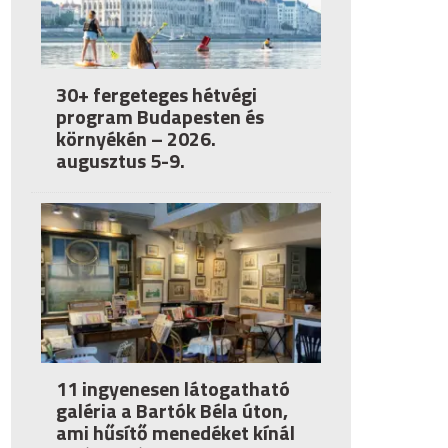
30+ fergeteges hétvégi
program Budapesten és
környékén – 2026.
augusztus 5-9.
11 ingyenesen látogatható
galéria a Bartók Béla úton,
ami hűsítő menedéket kínál