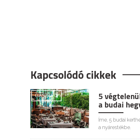
Kapcsolódó cikkek
5 végtelenü
GASZTRO
a budai heg
Íme, 5 budai kerth
a nyárestékbe.