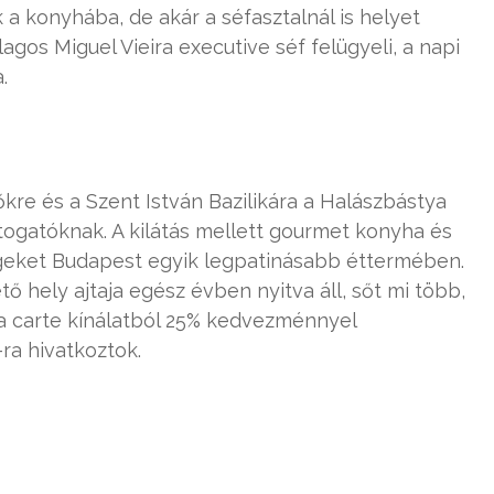
a konyhába, de akár a séfasztalnál is helyet
agos Miguel Vieira executive séf felügyeli, a napi
.
őkre és a Szent István Bazilikára a Halászbástya
togatóknak. A kilátás mellett gourmet konyha és
dégeket Budapest egyik legpatinásabb éttermében.
ő hely ajtaja egész évben nyitva áll, sőt mi több,
 la carte kínálatból 25% kedvezménnyel
ra hivatkoztok.