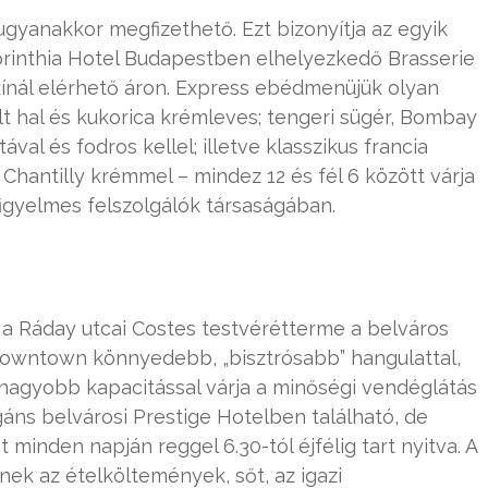
 ugyanakkor megfizethető. Ezt bizonyítja az egyik
orinthia Hotel Budapestben elhelyezkedő Brasserie
kínál elérhető áron. Express ebédmenüjük olyan
t hal és kukorica krémleves; tengeri sügér, Bombay
l és fodros kellel; illetve klasszikus francia
s Chantilly krémmel – mindez 12 és fél 6 között várja
igyelmes felszolgálók társaságában.
, a Ráday utcai Costes testvérétterme a belváros
Downtown könnyedebb, „bisztrósabb” hangulattal,
 nagyobb kapacitással várja a minőségi vendéglátás
gáns belvárosi Prestige Hotelben található, de
t minden napján reggel 6.30-tól éjfélig tart nyitva. A
 az ételköltemények, sőt, az igazi