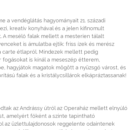
me a vendéglátás hagyományait 21. századi
i, kreatív konyhával és a jelen kifinomult
. A mesélő falak mellett a mesterien tálalt
nceket is ámulatba ejtik: friss ízek és merész
a carte étlapról. Mindezek mellett pedig
 fogásokat is kínál a meseszép étterem,
be, hagyjátok magatok mögött a nyüzsgő várost, és
tású falak és a kristálycsillárok elkápráztassanak!
odtak az Andrássy útról az Operaház mellett elnyúló
st, amelyért főként a szinte tapintható
hol az üzlettulajdonosok reggelente odaintenek