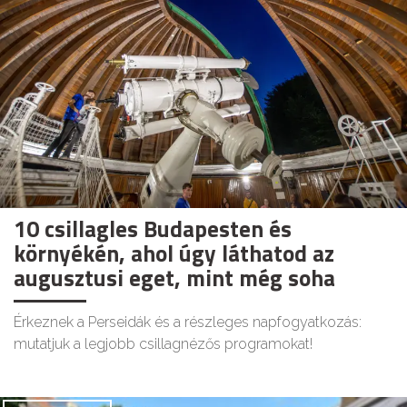
10 csillagles Budapesten és
környékén, ahol úgy láthatod az
augusztusi eget, mint még soha
Érkeznek a Perseidák és a részleges napfogyatkozás:
mutatjuk a legjobb csillagnézős programokat!