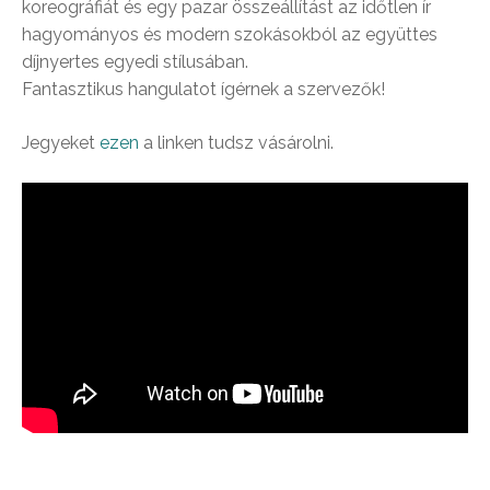
koreográfiát és egy pazar összeállítást az időtlen ír
hagyományos és modern szokásokból az együttes
díjnyertes egyedi stílusában.
Fantasztikus hangulatot ígérnek a szervezők!
Jegyeket
ezen
a linken tudsz vásárolni.