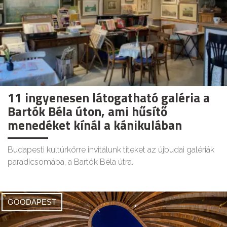
11 ingyenesen látogatható galéria a
Bartók Béla úton, ami hűsítő
menedéket kínál a kánikulában
Budapesti kultúrkörre invitálunk titeket az újbudai galériák
paradicsomába, a Bartók Béla útra.
GOODAPEST