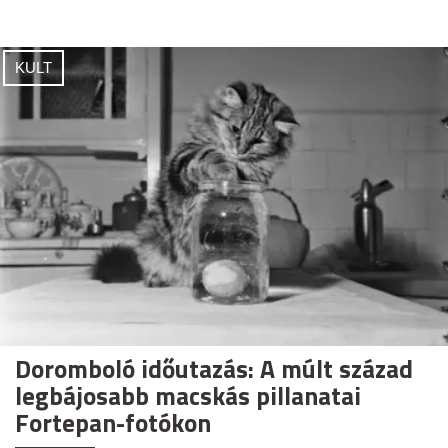
KULT
Doromboló időutazás: A múlt század
legbájosabb macskás pillanatai
Fortepan-fotókon