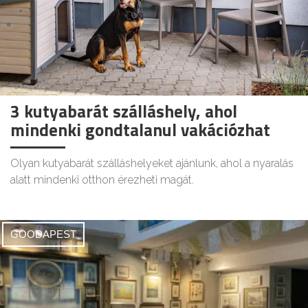
3 kutyabarát szálláshely, ahol
mindenki gondtalanul vakációzhat
Olyan kutyabarát szálláshelyeket ajánlunk, ahol a nyaralás
alatt mindenki otthon érezheti magát.
GOODAPEST