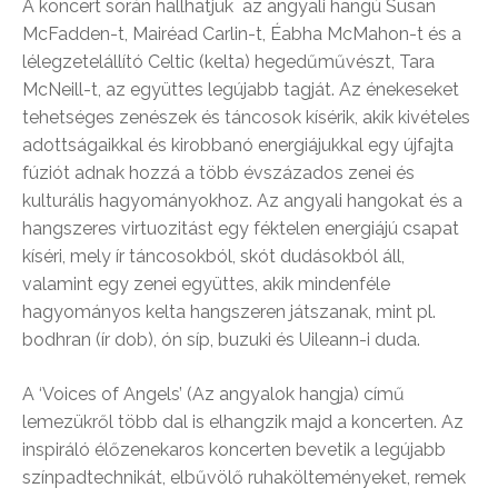
A koncert során hallhatjuk az angyali hangú Susan
McFadden-t, Mairéad Carlin-t, Éabha McMahon-t és a
lélegzetelállító Celtic (kelta) hegedűművészt, Tara
McNeill-t, az együttes legújabb tagját. Az énekeseket
tehetséges zenészek és táncosok kísérik, akik kivételes
adottságaikkal és kirobbanó energiájukkal egy újfajta
fúziót adnak hozzá a több évszázados zenei és
kulturális hagyományokhoz. Az angyali hangokat és a
hangszeres virtuozitást egy féktelen energiájú csapat
kíséri, mely ír táncosokból, skót dudásokból áll,
valamint egy zenei együttes, akik mindenféle
hagyományos kelta hangszeren játszanak, mint pl.
bodhran (ír dob), ón síp, buzuki és Uileann-i duda.
A ‘Voices of Angels’ (Az angyalok hangja) című
lemezükről több dal is elhangzik majd a koncerten. Az
inspiráló élőzenekaros koncerten bevetik a legújabb
színpadtechnikát, elbűvölő ruhakölteményeket, remek