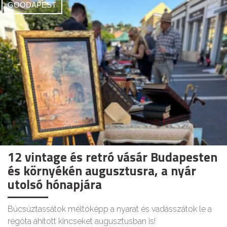
GOODAPEST
12 vintage és retró vásár Budapesten
és környékén augusztusra, a nyár
utolsó hónapjára
Búcsúztassátok méltóképp a nyarat és vadásszátok le a
régóta áhított kincseket augusztusban is!