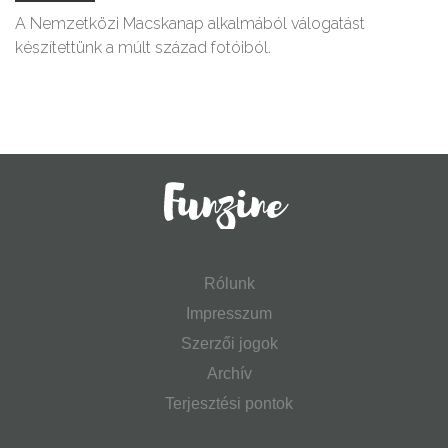
A Nemzetközi Macskanap alkalmából válogatást
készítettünk a múlt század fotóiból.
Rólunk
Impresszum
Szerzői jogok
Archív
Terjesztési pontok