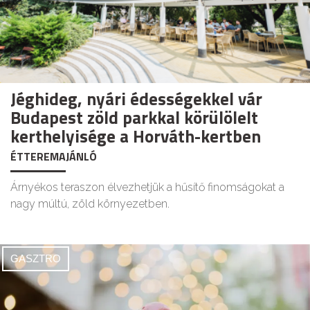
Jéghideg, nyári édességekkel vár
Budapest zöld parkkal körülölelt
kerthelyisége a Horváth-kertben
ÉTTEREMAJÁNLÓ
Árnyékos teraszon élvezhetjük a hűsítő finomságokat a
nagy múltú, zöld környezetben.
GASZTRO