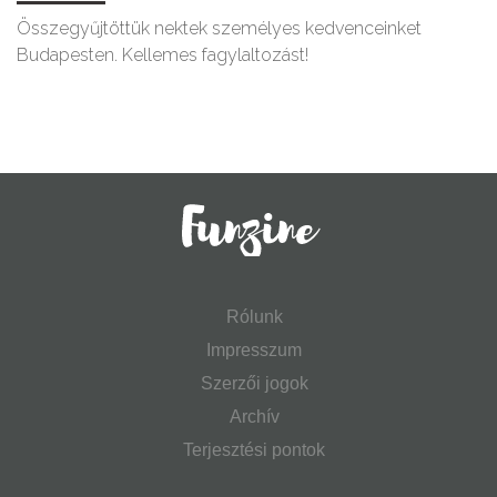
Összegyűjtöttük nektek személyes kedvenceinket
Budapesten. Kellemes fagylaltozást!
Rólunk
Impresszum
Szerzői jogok
Archív
Terjesztési pontok