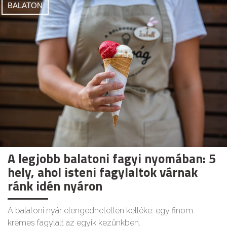
BALATON
A legjobb balatoni fagyi nyomában: 5
hely, ahol isteni fagylaltok várnak
ránk idén nyáron
A balatoni nyár elengedhetetlen kelléke: egy finom
krémes fagylalt az egyik kezünkben.