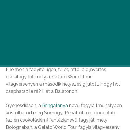
Lángos? Hekk? Ezektől már nem jövünk lázba.
Ellenben a fagyitól igen, főleg attól a díjnyertes
csokifagyitól, mely a Gelato World Tour
világversenyen a második helyezésig jutott. Hogy hol
csaphatsz le rá? Hát a Balatonon!
Gyenesdiáson, a
Bringatanya
nevű fagylaltműhelyben
kóstolhatod meg Somogyi Renáta il mio cioccolato
(az én csokoládém) fantázianevű fagyiját, mely
Bolognában, a Gelato World Tour fagyis világverseny