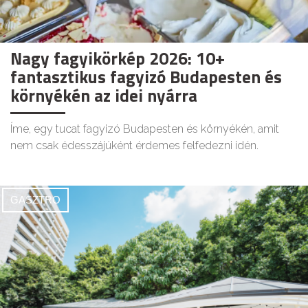
Nagy fagyikörkép 2026: 10+
fantasztikus fagyizó Budapesten és
környékén az idei nyárra
Íme, egy tucat fagyizó Budapesten és környékén, amit
nem csak édesszájúként érdemes felfedezni idén.
GASZTRO