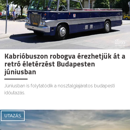
Kabrióbuszon robogva érezhetjük át a
retró életérzést Budapesten
júniusban
Júniusban is folytatódik a nosztalgiajáratos budapesti
időutazás.
UTAZÁS