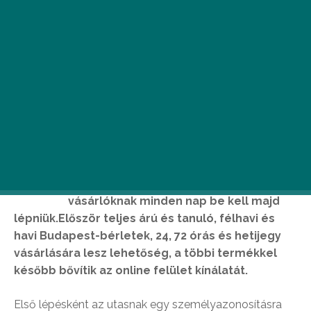
E
lindította a Budapesti Közlekedési
Központ (BKK) az online jegy- és
bérletvásárlási felületet, amelyre a
vásárlóknak minden nap be kell majd
lépniük.Először teljes árú és tanuló, félhavi és
havi Budapest-bérletek, 24, 72 órás és hetijegy
vásárlására lesz lehetőség, a többi termékkel
később bővítik az online felület kínálatát.
Első lépésként az utasnak egy személyazonosításra