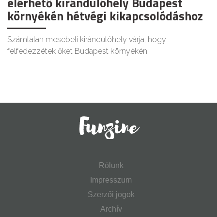
elérhető kirándulóhely Budapest
környékén hétvégi kikapcsolódáshoz
Számtalan mesebeli kirándulóhely várja, hogy
felfedezzétek őket Budapest környékén.
Rólunk
Impresszum
Szerzői jogok
Archív