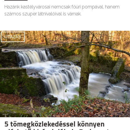
Hazánk kastélyvárosai nemcsak főúri pompával, hanem
számos szuper látnivalóival is várnak.
UTAZÁS
5 tömegközlekedéssel könnyen