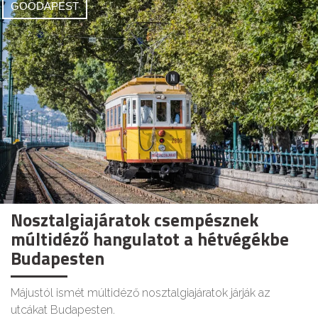
GOODAPEST
Nosztalgiajáratok csempésznek
múltidéző hangulatot a hétvégékbe
Budapesten
Májustól ismét múltidéző nosztalgiajáratok járják az
utcákat Budapesten.