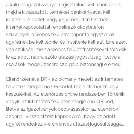
alkalmas igazolvánnyal regisztrálnia kell a honlapon,
majd a kiválasztott terméket bankkártyával kell
kifizetnie. A bérlet, vagy jegy megjelenítéséhez
internetkapcsolattal rendelkező okostelefon
szükséges, a webes felületre naponta egyszer az
ügyfélnek be kell lépnie, és frissítenie kell azt. Erre azért
van szükség, mert a webes felület frissítésével töltődik
le az adott napra szóló utazási jogosultság, illetve a
csalások megelőzésére szolgáló biztonsági elemek.
Ellenőrzésnél a BKK az okmány mellett az internetes
felületen megjelenő QR kódot fogja ellenőrizni egy
készülékkel. Az ellenőrzés online rendszerben történik,
vagyis az internetes felületen megjelenő QR kód,
illetve az igazolványok beolvasásakor az ellenőrök
azonnali visszajelzést kapnak arról, hogy az adott
ügyfél rendelkezik-e érvényes utazási jogosultsággal.