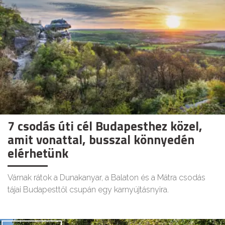
7 csodás úti cél Budapesthez közel,
amit vonattal, busszal könnyedén
elérhetünk
Várnak rátok a Dunakanyar, a Balaton és a Mátra csodás
tájai Budapesttől csupán egy karnyújtásnyira.