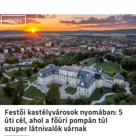
UTAZÁS
Festői kastélyvárosok nyomában: 5
úti cél, ahol a főúri pompán túl
szuper látnivalók várnak