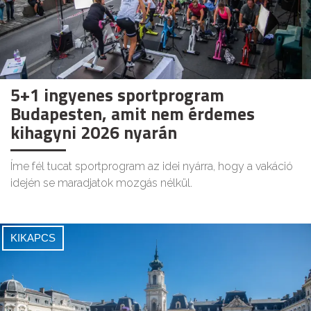
5+1 ingyenes sportprogram
Budapesten, amit nem érdemes
kihagyni 2026 nyarán
Íme fél tucat sportprogram az idei nyárra, hogy a vakáció
idején se maradjatok mozgás nélkül.
KIKAPCS