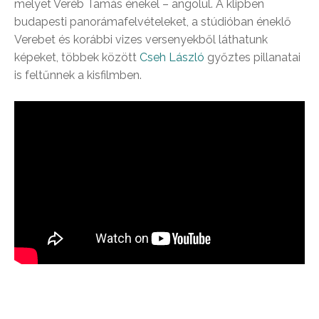
melyet Veréb Tamás énekel – angolul. A klipben
budapesti panorámafelvételeket, a stúdióban éneklő
Verebet és korábbi vizes versenyekből láthatunk
képeket, többek között
Cseh László
győztes pillanatai
is feltűnnek a kisfilmben.