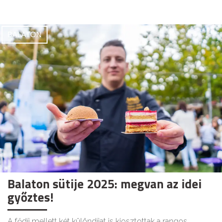
BALATON
Balaton sütije 2025: megvan az idei
győztes!
A fődíj mellett két különdíjat is kiosztottak a rangos