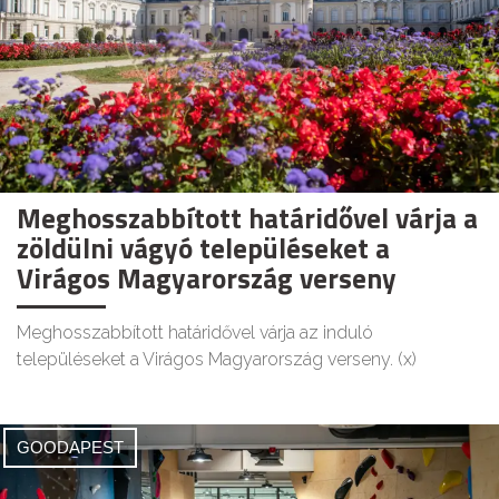
Meghosszabbított határidővel várja a
zöldülni vágyó településeket a
Virágos Magyarország verseny
Meghosszabbított határidővel várja az induló
településeket a Virágos Magyarország verseny. (x)
GOODAPEST