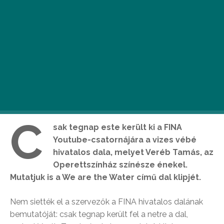
C
sak tegnap este került ki a FINA
Youtube-csatornájára a vizes vébé
hivatalos dala, melyet Veréb Tamás, az
Operettszínház színésze énekel.
Mutatjuk is a We are the Water című dal klipjét.
Nem siették el a szervezők a FINA hivatalos dalának
bemutatóját: csak tegnap került fel a netre a dal,