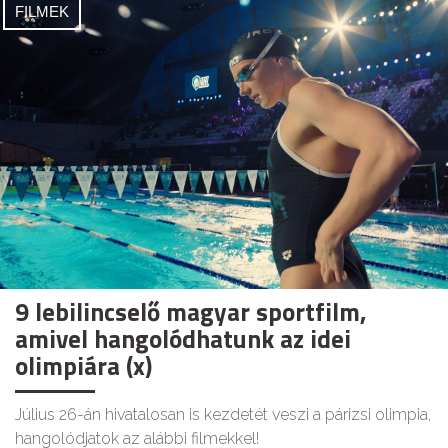
FILMEK
9 lebilincselő magyar sportfilm,
amivel hangolódhatunk az idei
olimpiára (x)
Július 26-án hivatalosan is kezdetét veszi a párizsi olimpia,
hangolódjatok az alábbi filmekkel!