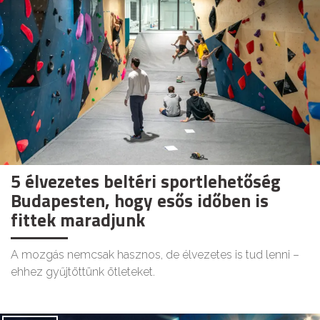
5 élvezetes beltéri sportlehetőség
Budapesten, hogy esős időben is
fittek maradjunk
A mozgás nemcsak hasznos, de élvezetes is tud lenni –
ehhez gyűjtöttünk ötleteket.