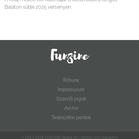
Balaton sütije 2025 versenyen.
Rólunk
Impresszum
Szerzői jogok
Archív
Terjesztési pontok
© 2017-2018 FUNZINE Média Kft. | Minden jog fenntartva