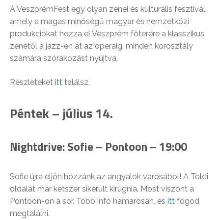
A VeszprémFest egy olyan zenei és kulturális fesztivál,
amely a magas minőségű magyar és nemzetközi
produkciókat hozza el Veszprém főterére a klasszikus
zenétől a jazz-en át az operáig, minden korosztály
számára szórakozást nyújtva.
Részleteket
itt
találsz.
Péntek – július 14.
Nightdrive: Sofie – Pontoon – 19:00
Sofie újra eljön hozzánk az angyalok városából! A Toldi
oldalát már kétszer sikerült kirúgnia. Most viszont a
Pontoon-on a sor. Több infó hamarosan, és
itt
fogod
megtalálni.