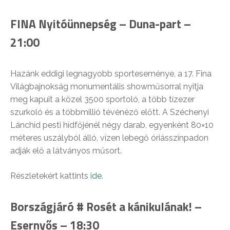
FINA Nyitóünnepség – Duna-part –
21:00
Hazánk eddigi legnagyobb sporteseménye, a 17. Fina
Világbajnokság monumentális showműsorral nyitja
meg kapuit a közel 3500 sportoló, a több tízezer
szurkoló és a többmillió tévénéző előtt. A Széchenyi
Lánchíd pesti hídfőjénél négy darab, egyenként 80×10
méteres uszályból álló, vízen lebegő óriásszínpadon
adják elő a látványos műsort.
Részletekért kattints
ide
.
Bországjáró # Rosét a kánikulának! –
Esernyős – 18:30