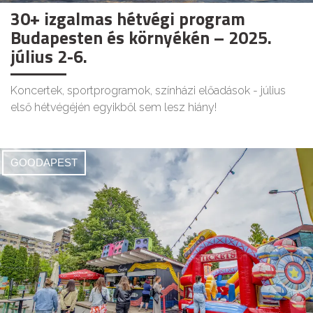
30+ izgalmas hétvégi program
Budapesten és környékén – 2025.
július 2-6.
Koncertek, sportprogramok, színházi előadások - július
első hétvégéjén egyikből sem lesz hiány!
GOODAPEST