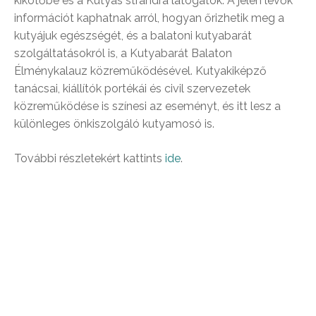
kikötőbe és a Kutyás strandra látogatók. A jelen lévők
információt kaphatnak arról, hogyan őrizhetik meg a
kutyájuk egészségét, és a balatoni kutyabarát
szolgáltatásokról is, a Kutyabarát Balaton
Élménykalauz közreműködésével. Kutyakiképző
tanácsai, kiállítók portékái és civil szervezetek
közreműködése is színesi az eseményt, és itt lesz a
különleges önkiszolgáló kutyamosó is.
További részletekért kattints
ide
.