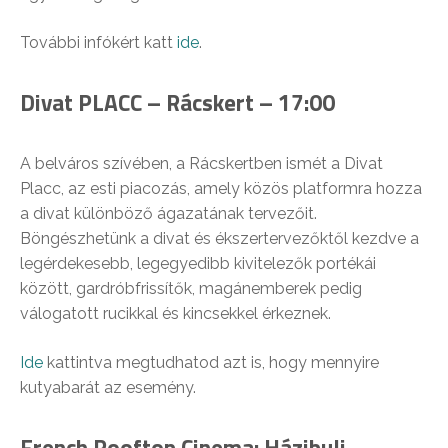
További infókért katt
ide
.
Divat PLACC – Rácskert – 17:00
A belváros szívében, a Rácskertben ismét a Divat
Placc, az esti piacozás, amely közös platformra hozza
a divat különböző ágazatának tervezőit.
Böngészhetünk a divat és ékszertervezőktől kezdve a
legérdekesebb, legegyedibb kivitelezők portékái
között, gardróbfrissítők, magánemberek pedig
válogatott rucikkal és kincsekkel érkeznek.
Ide
kattintva megtudhatod azt is, hogy mennyire
kutyabarát az esemény.
French Rooftop Cinema: Házibuli –