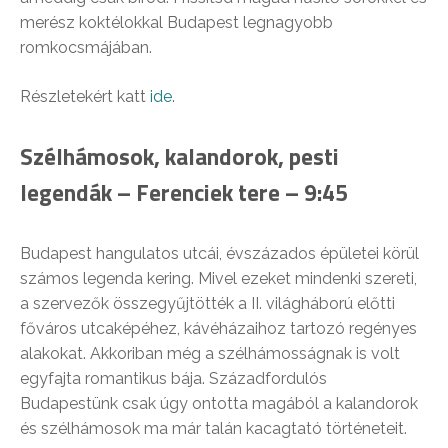
merész koktélokkal Budapest legnagyobb
romkocsmájában.
Részletekért katt
ide
.
Szélhámosok, kalandorok, pesti
legendák – Ferenciek tere – 9:45
Budapest hangulatos utcái, évszázados épületei körül
számos legenda kering. Mivel ezeket mindenki szereti,
a szervezők összegyűjtötték a II. világháború előtti
főváros utcaképéhez, kávéházaihoz tartozó regényes
alakokat. Akkoriban még a szélhámosságnak is volt
egyfajta romantikus bája. Századfordulós
Budapestünk csak úgy ontotta magából a kalandorok
és szélhámosok ma már talán kacagtató történeteit.