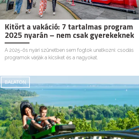
Kitört a vakáció: 7 tartalmas program
2025 nyarán – nem csak gyerekeknek
A 2025-ös nyári szünetben sem fogtok unatkozni: csodás
programok várják a kicsiket és a nagyokat.
BALATON