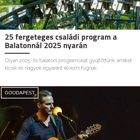
25 fergeteges családi program a
Balatonnál 2025 nyarán
Olyan 2025-ös balatoni programokat gyűjtöttünk, amiket
kicsik és nagyok egyaránt élvezni fognak.
GOODAPEST