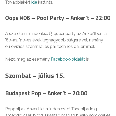
Továbbiakért
ide
kattints.
Oops #06 – Pool Party – Anker’t – 22:00
A szerelem mindenkié. Új queer party az Anker’tben, a
’80-as, ’90-es évek legnagyobb slágereivel, néhány
eurovíziós számmal és pár technos dallammal.
Nézd meg az esemény
Facebook-oldalát
is.
Szombat – július 15.
Budapest Pop – Anker’t – 20:00
Poppolj az Anker’ttel minden este! Táncolj addig,
ameddig csak bírod. Frissítsd magad hűsítő sörökkel és