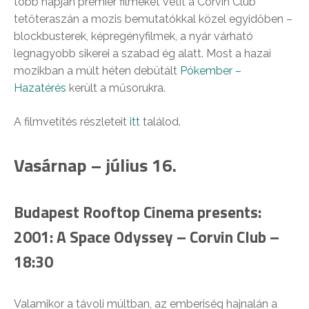
több napján premier filmeket vetít a Corvin Club
tetőteraszán a mozis bemutatókkal közel egyidőben –
blockbusterek, képregényfilmek, a nyár várható
legnagyobb sikerei a szabad ég alatt. Most a hazai
mozikban a múlt héten debütált
Pókember –
Hazatérés
került a műsorukra.
A filmvetítés részleteit
itt
találod.
Vasárnap – július 16.
Budapest Rooftop Cinema presents:
2001: A Space Odyssey – Corvin Club –
18:30
Valamikor a távoli múltban, az emberiség hajnalán a