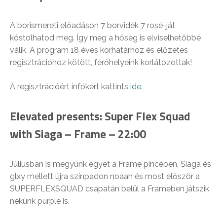
A borismereti előadáson 7 borvidék 7 rosé-ját
kóstolhatod meg. Így még a hőség is elviselhetőbbé
válik. A program 18 éves korhatárhoz és előzetes
regisztrációhoz kötött, férőhelyeink korlátozottak!
A regisztrációért infókért kattints
ide
.
Elevated presents: Super Flex Squad
with Siaga – Frame – 22:00
Júliusban is megyünk egyet a Frame pincében, Siaga és
glxy mellett újra színpadon noaah és most először a
SUPERFLEXSQUAD csapatán belül a Frameben játszik
nekünk purple is.