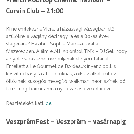
Corvin Club – 21:00
Ki ne emlékezne Vicre, a házassági válságban élő
szülőkre, a vagány dédnagyira és a 80-as évek
slágereire? Házibuli Sophie Marceau-val a
főszerepben. A film előtt, 20 órától TMX – DJ Set, hogy
a nyolcvanas évek ne múljanak el nyomtalanul!
Emellett a Le Gourmet de Bordeaux ínyenc bolt is
készít néhány falatot azoknak, akik az alkalomhoz
öltöznek: susogós melegítő, walkman, neon színek, bő
farmering, bármi, ami a nyolcvanas éveket idézi.
Részletekért katt
ide
.
VeszprémFest – Veszprém – vasárnapig