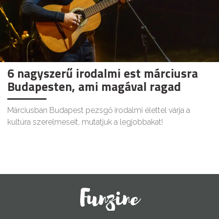
6 nagyszerű irodalmi est márciusra
Budapesten, ami magával ragad
Márciusban Budapest pezsgő irodalmi élettel várja a
kultúra szerelmeseit, mutatjuk a legjobbakat!