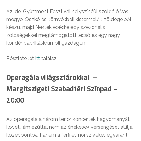
Az idei Gyüttment Fesztivál helyszínéül szolgáló Vas
megyei Oszkó és környékbeli kistermelők zöldégeiből
készül majd Nektek ebédre egy szezonális
zöldségekkel megtámogatott lecsó és egy nagy
kondér paprikáskrumpli gazdagon!
Részleteket
itt
találsz.
Operagála világsztárokkal –
Margitszigeti Szabadtéri Színpad –
20:00
Az operagála a három tenor koncertek hagyományát
követi, ám ezúttal nem az énekesek versengését állítja
középpontba, hanem a férfi és női szíveket egyaránt