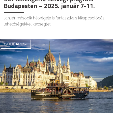
Budapesten – 2025. január 7-11.
Január második hétvégéje is fantasztikus kikapcsolódási
lehetőségekkel kecsegtet!
GOODAPEST