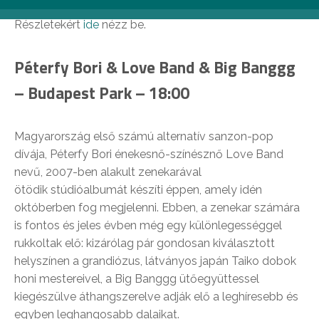
Részletekért
ide
nézz be.
Péterfy Bori & Love Band & Big Banggg
– Budapest Park – 18:00
Magyarország első számú alternatív sanzon-pop
dívája, Péterfy Bori énekesnő-színésznő Love Band
nevű, 2007-ben alakult zenekarával
ötödik stúdióalbumát készíti éppen, amely idén
októberben fog megjelenni. Ebben, a zenekar számára
is fontos és jeles évben még egy különlegességgel
rukkoltak elő: kizárólag pár gondosan kiválasztott
helyszínen a grandiózus, látványos japán Taiko dobok
honi mestereivel, a Big Banggg ütőegyüttessel
kiegészülve áthangszerelve adják elő a leghíresebb és
egyben leghangosabb dalaikat.