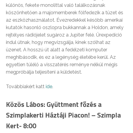
különös, fekete monolittal való találkozásnak
köszönhetően a majomemberek fölfedezik a tüzet és
az eszközhasználatot. Évezredekkel később amerikai
kutatók hasonló oszlopra bukkannak a Holdon, amely
rejtélyes rádiójelet sugároz a Jupiter felé. Űrexpedíció
indul útnak, hogy megvizsgálja, kinek szólhat az
üzenet. A hosszú út alatt a fedélzeti komputer
meghibásodik, és ez a legénység életébe kerül. Az
egyetlen túlélő a visszatérés reménye nélkül mégis
megpróbálja teljesíteni a küldetést.
Továbbiakért katt
ide
.
Közös Lábos: Gyüttment főzés a
Szimplakerti Háztáji Piacon! – Szimpla
Kert- 8:00