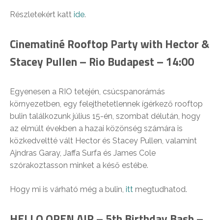
Részletekért katt
ide
.
Cinematiné Rooftop Party with Hector &
Stacey Pullen – Rio Budapest – 14:00
Egyenesen a RIO tetején, csúcspanorámás
környezetben, egy felejthetetlennek ígérkező rooftop
bulin találkozunk július 15-én, szombat délután, hogy
az elmúlt években a hazai közönség számára is
közkedveltté vált Hector és Stacey Pullen, valamint
Ajndras Garay, Jaffa Surfa és James Cole
szórakoztasson minket a késő estébe.
Hogy mi is várható még a bulin,
itt
megtudhatod.
HELLO OPEN AIR – 5th Birthday Bash –