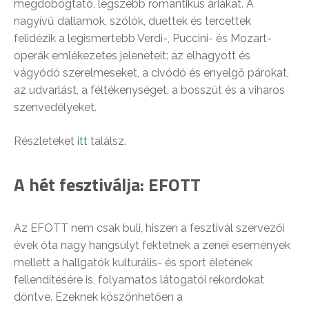
megdobogtató, legszebb romantikus áriákat. A
nagyívű dallamok, szólók, duettek és tercettek
felidézik a legismertebb Verdi-, Puccini- és Mozart-
operák emlékezetes jeleneteit: az elhagyott és
vágyódó szerelmeseket, a civódó és enyelgő párokat,
az udvarlást, a féltékenységet, a bosszút és a viharos
szenvedélyeket.
Részleteket
itt
találsz.
A hét fesztiválja: EFOTT
Az EFOTT nem csak buli, hiszen a fesztivál szervezői
évek óta nagy hangsúlyt fektetnek a zenei események
mellett a hallgatók kulturális- és sport életének
fellendítésére is, folyamatos látogatói rekordokat
döntve. Ezeknek köszönhetően a