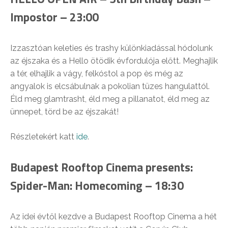
Impostor – 23:00
Izzasztóan keleties és trashy különkiadással hódolunk
az éjszaka és a Hello ötödik évfordulója előtt. Meghajlik
a tér, elhajlik a vágy, felkóstol a pop ès még az
angyalok is elcsábulnak a pokolian tüzes hangulattól.
Éld meg glamtrasht, éld meg a pillanatot, éld meg az
ünnepet, törd be az éjszakát!
Részletekért katt
ide
.
Budapest Rooftop Cinema presents:
Spider-Man: Homecoming – 18:30
Az idei évtől kezdve a Budapest Rooftop Cinema a hét