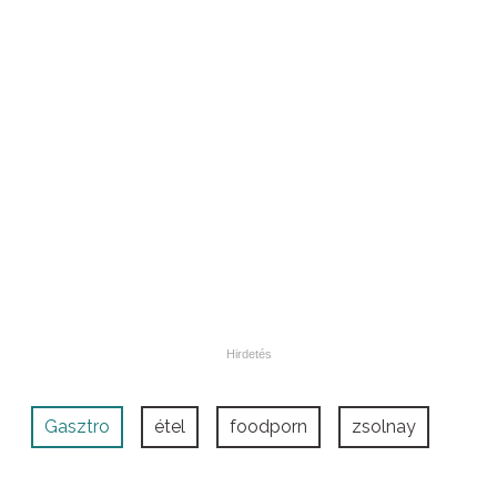
Gasztro
étel
foodporn
zsolnay