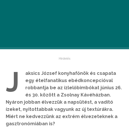
J
aksics József konyhafőnök és csapata
egy ételfanatikus ebédkoncepcióval
robbantja be az ízlelőbimbókat június 26.
és 30. között a Zsolnay Kávéházban.
Nyáron jobban élvezzük a napsütést, a vadító
ízeket, nyitottabbak vagyunk az új textúrákra.
Miért ne kedvezzünk az extrém élvezeteknek a
gasztronómiában is?