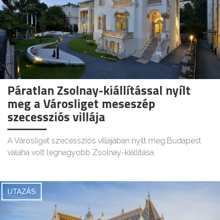
Páratlan Zsolnay-kiállítással nyílt
meg a Városliget meseszép
szecessziós villája
A Városliget szecessziós villájában nyílt meg Budapest
valaha volt legnagyobb Zsolnay-kiállítása.
UTAZÁS