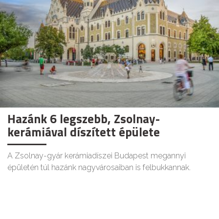
Hazánk 6 legszebb, Zsolnay-
kerámiával díszített épülete
A Zsolnay-gyár kerámiadíszei Budapest megannyi
épületén túl hazánk nagyvárosaiban is felbukkannak.