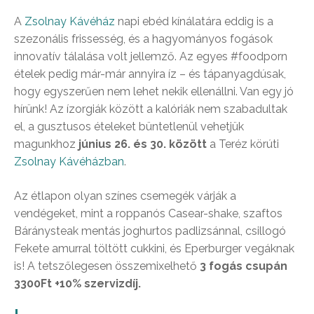
A
Zsolnay Kávéház
napi ebéd kínálatára eddig is a
szezonális frissesség, és a hagyományos fogások
innovatív tálalása volt jellemző. Az egyes #foodporn
ételek pedig már-már annyira íz – és tápanyagdúsak,
hogy egyszerűen nem lehet nekik ellenállni. Van egy jó
hírünk! Az ízorgiák között a kalóriák nem szabadultak
el, a gusztusos ételeket büntetlenül vehetjük
magunkhoz
június 26. és 30. között
a Teréz körúti
Zsolnay Kávéházban
.
Az étlapon olyan színes csemegék várják a
vendégeket, mint a roppanós Casear-shake, szaftos
Báránysteak mentás joghurtos padlizsánnal, csillogó
Fekete amurral töltött cukkini, és Eperburger vegáknak
is! A tetszőlegesen összemixelhető
3 fogás csupán
3300Ft +10% szervizdíj.