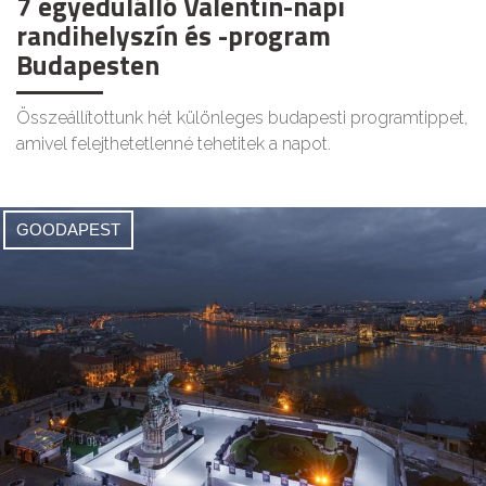
7 egyedülálló Valentin-napi
randihelyszín és -program
Budapesten
Összeállítottunk hét különleges budapesti programtippet,
amivel felejthetetlenné tehetitek a napot.
GOODAPEST