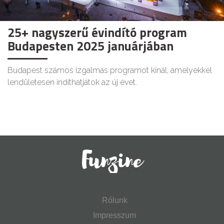
25+ nagyszerű évindító program
Budapesten 2025 januárjában
Budapest számos izgalmas programot kínál, amelyekkel
lendületesen indíthatjátok az új évet.
Rólunk
Impresszum