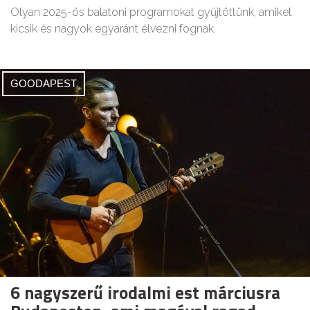
Olyan 2025-ös balatoni programokat gyűjtöttünk, amiket
kicsik és nagyok egyaránt élvezni fognak.
GOODAPEST
6 nagyszerű irodalmi est márciusra