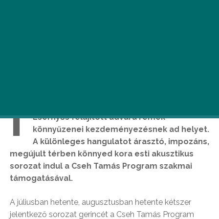
I
dén nyáron az óbudai Fő téren lévő
Esernyős felújított udvara remek
könnyűzenei kezdeményezésnek ad helyet.
A különleges hangulatot árasztó, impozáns,
megújult térben könnyed kora esti akusztikus
sorozat indul a Cseh Tamás Program szakmai
támogatásával.
A júliusban hetente, augusztusban hetente kétszer
jelentkező sorozat gerincét a Cseh Tamás Program