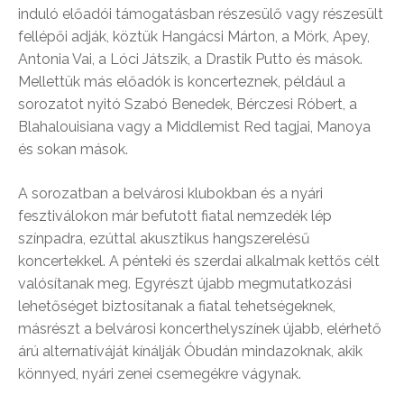
induló előadói támogatásban részesülő vagy részesült
fellépői adják, köztük Hangácsi Márton, a Mörk, Apey,
Antonia Vai, a Lóci Játszik, a Drastik Putto és mások.
Mellettük más előadók is koncerteznek, például a
sorozatot nyitó Szabó Benedek, Bérczesi Róbert, a
Blahalouisiana vagy a Middlemist Red tagjai, Manoya
és sokan mások.
A sorozatban a belvárosi klubokban és a nyári
fesztiválokon már befutott fiatal nemzedék lép
színpadra, ezúttal akusztikus hangszerelésű
koncertekkel. A pénteki és szerdai alkalmak kettős célt
valósítanak meg. Egyrészt újabb megmutatkozási
lehetőséget biztosítanak a fiatal tehetségeknek,
másrészt a belvárosi koncerthelyszínek újabb, elérhető
árú alternatíváját kínálják Óbudán mindazoknak, akik
könnyed, nyári zenei csemegékre vágynak.