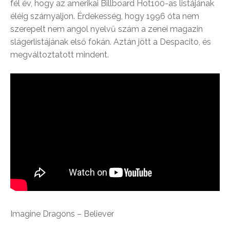
fél év, hogy az amerikai Billboard Hot100-as listájának
éléig szárnyaljon. Érdekesség, hogy 1996 óta nem
szerepelt nem angol nyelvű szám a zenei magazin
slágerlistájának első fokán. Aztán jött a Despacito, és
megváltoztatott mindent.
Imagine Dragons – Believer