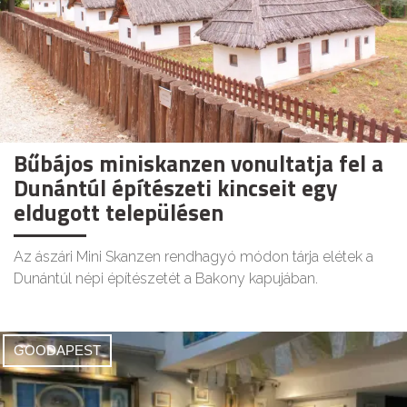
Bűbájos miniskanzen vonultatja fel a
Dunántúl építészeti kincseit egy
eldugott településen
Az ászári Mini Skanzen rendhagyó módon tárja elétek a
Dunántúl népi építészetét a Bakony kapujában.
GOODAPEST