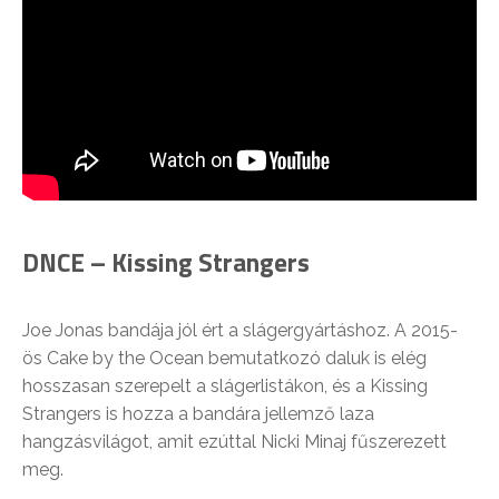
DNCE – Kissing Strangers
Joe Jonas bandája jól ért a slágergyártáshoz. A 2015-
ös Cake by the Ocean bemutatkozó daluk is elég
hosszasan szerepelt a slágerlistákon, és a Kissing
Strangers is hozza a bandára jellemző laza
hangzásvilágot, amit ezúttal Nicki Minaj fűszerezett
meg.