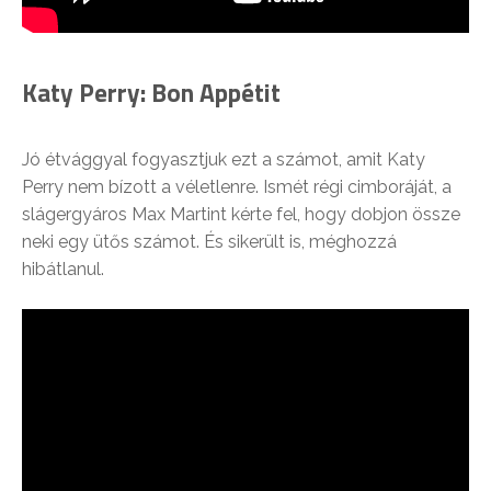
Katy Perry: Bon Appétit
Jó étvággyal fogyasztjuk ezt a számot, amit Katy
Perry nem bízott a véletlenre. Ismét régi cimboráját, a
slágergyáros Max Martint kérte fel, hogy dobjon össze
neki egy ütős számot. És sikerült is, méghozzá
hibátlanul.