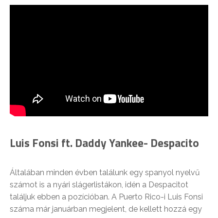
Luis Fonsi ft. Daddy Yankee- Despacito
Általában minden évben találunk egy spanyol nyelvű
számot is a nyári slágerlistákon, idén a Despacitot
találjuk ebben a pozícióban. A Puerto Rico-i Luis Fonsi
száma már januárban megjelent, de kellett hozzá egy