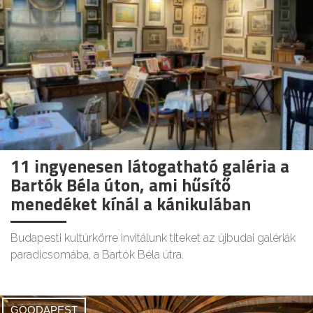
11 ingyenesen látogatható galéria a
Bartók Béla úton, ami hűsítő
menedéket kínál a kánikulában
Budapesti kultúrkörre invitálunk titeket az újbudai galériák
paradicsomába, a Bartók Béla útra.
GOODAPEST