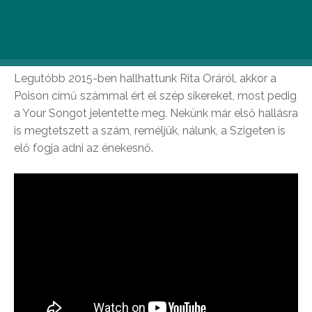
Rita Ora: Your Song
Legutóbb 2015-ben hallhattunk Rita Oráról, akkor a
Poison című számmal ért el szép sikereket, most pedig
a Your Songot jelentette meg. Nekünk már első hallásra
is megtetszett a szám, reméljük, nálunk, a Szigeten is
elő fogja adni az énekesnő.