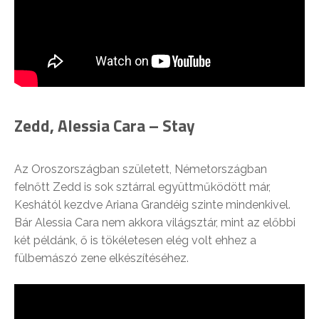
Zedd, Alessia Cara – Stay
Az Oroszországban született, Németországban
felnőtt Zedd is sok sztárral együttműködött már,
Keshától kezdve Ariana Grandéig szinte mindenkivel.
Bár Alessia Cara nem akkora világsztár, mint az előbbi
két példánk, ő is tökéletesen elég volt ehhez a
fülbemászó zene elkészítéséhez.