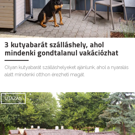
3 kutyabarát szálláshely, ahol
mindenki gondtalanul vakációzhat
Olyan kutyabarát szálláshelyeket ajánlunk, ahol a nyaralás
alatt mindenki otthon érezheti magát.
UTAZÁS