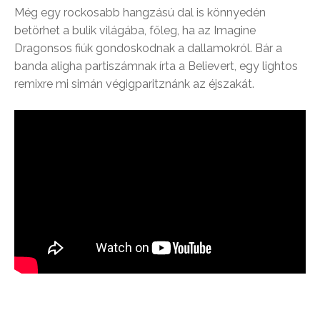
Még egy rockosabb hangzású dal is könnyedén
betörhet a bulik világába, főleg, ha az Imagine
Dragonsos fiúk gondoskodnak a dallamokról. Bár a
banda aligha partiszámnak írta a Believert, egy lightos
remixre mi simán végigparitznánk az éjszakát.