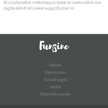
Búcsúztassátok méltóképp a nyarat és vadásszátok le a
régóta áhított kincseket augusztusban is!
Rólunk
Impresszum
Szerzői jogok
Archív
Terjesztési pontok