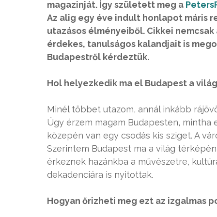
magazinját. Így született meg a
PetersP
Az alig egy éve indult honlapot máris 
utazásos élményeiből. Cikkei nemcsak 
érdekes, tanulságos kalandjait is megos
Budapestről kérdeztük.
Hol helyezkedik ma el Budapest a vilá
Minél többet utazom, annál inkább rájöv
Úgy érzem magam Budapesten, mintha eg
közepén van egy csodás kis sziget. A váro
Szerintem Budapest ma a világ térképén
érkeznek hazánkba a művészetre, kultúrára
dekadenciára is nyitottak.
Hogyan őrizheti meg ezt az izgalmas p