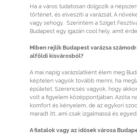
Ha a város tudatosan dolgozik a népsze
történet, és elveszíti a varázsát. A növ
vagy sehogy. Szerintem a Sziget Fesztivá
Budapest egy igazán cool hely, amit érde
Miben rejlik Budapest varázsa számodr
alföldi kisvárosból?
A mai napig varázslatként élem meg Buda
képtelen vagyok tovább menni, ha meglát
épületet. Szerencsés vagyok, hogy akko
volt a figyelem középpontjában. Azóta n
komfort és kényelem, de az egykori szoci
maradt itt, ami csak izgalmassá és egyedi
A fiatalok vagy az idősek városa Budap