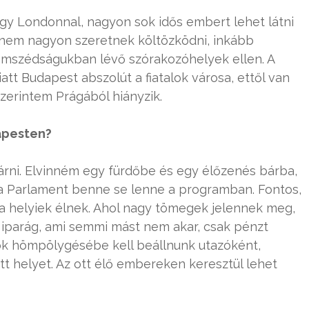
gy Londonnal, nagyon sok idős embert lehet látni
nem nagyon szeretnek költözködni, inkább
omszédságukban lévő szórakozóhelyek ellen. A
tt Budapest abszolút a fiatalok városa, ettől van
zerintem Prágából hiányzik.
apesten?
járni. Elvinném egy fürdőbe és egy élőzenés bárba,
 a Parlament benne se lenne a programban. Fontos,
 helyiek élnek. Ahol nagy tömegek jelennek meg,
n iparág, ami semmi mást nem akar, csak pénzt
ok hömpölygésébe kell beállnunk utazóként,
t helyet. Az ott élő embereken keresztül lehet