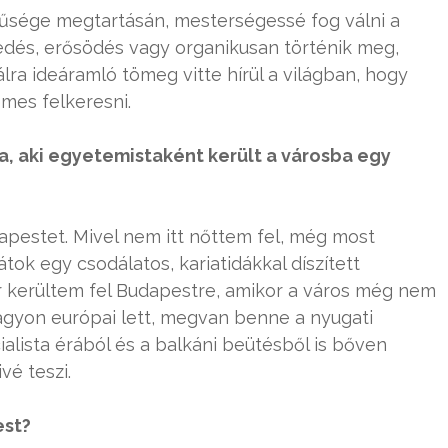
rűsége megtartásán, mesterségessé fog válni a
ekedés, erősödés vagy organikusan történik meg,
lra ideáramló tömeg vitte hírül a világban, hogy
mes felkeresni.
a, aki egyetemistaként került a városba egy
pestet. Mivel nem itt nőttem fel, még most
ok egy csodálatos, kariatidákkal díszített
r kerültem fel Budapestre, amikor a város még nem
agyon európai lett, megvan benne a nyugati
alista érából és a balkáni beütésből is bőven
vé teszi.
est?