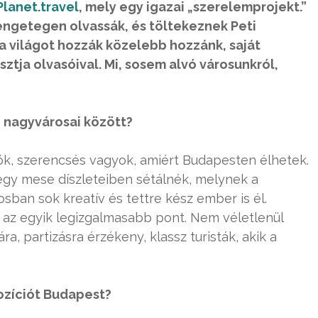
lanet.travel
, mely egy igazai „szerelemprojekt.”
rengetegen olvassák, és töltekeznek Peti
a világot hozzák közelebb hozzánk, saját
ztja olvasóival. Mi, sosem alvó városunkról,
g nagyvárosai között?
ök, szerencsés vagyok, amiért Budapesten élhetek.
y mese díszleteiben sétálnék, melynek a
sban sok kreatív és tettre kész ember is él.
 az egyik legizgalmasabb pont. Nem véletlenül
, partizásra érzékeny, klassz turisták, akik a
ozíciót Budapest?