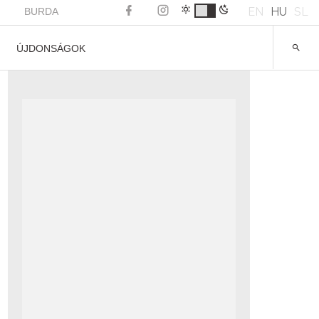
EN
HU
SL
BURDA
ÚJDONSÁGOK