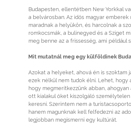
Budapesten, ellentétben New Yorkkal va
a belvárosban. Az idős magyar emberek 
maradnak a helyükön, és harcolnak a sz
romkocsmák, a bulinegyed és a Sziget mia
meg benne az a frissesség, ami például s
Mit mutatnál meg egy külföldinek Bud
Azokat a helyeket, ahová én is szoktam 
ezek nélkül nem tudok élni. Lehet, hogy
hogy megmerítkezzünk abban, ahogyan a
ott kialakul őket kiszolgáló személytele
keresni. Szerintem nem a turistacsoport
hanem magunknak kell felfedezni az adot
legjobban megismerni egy kultúrát.