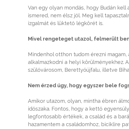
Van egy olyan mondás, hogy Budán kell alu
ismered, nem élsz jól. Meg kell tapaszta
izgalmát és lüktető légkörét is.
Mivel rengeteget utazol, felmerült be
Mindenhol otthon tudom érezni magam, a
alkalmazkodni a helyi körülményekhez. A
szülővárosom, Berettyóújfalu, illetve Bi
Nem érzed úgy, hogy egyszer bele fogs
Amikor utazom, olyan, mintha ébren álmo
időszaka. Fontos, hogy a kettő egyensúly
legfontosabb értékek, a család és a bar
hazamentem a családomhoz, biciklire pat