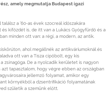
srész, amely megmutatja Budapest igazi
 találsz a ’60-as évek szocreál időszakára
és kifőzdét is, de itt van a Lukács Gyógyfürdő és a
an minden ott van: a régi, a modern, az antik.
kiskörúton, ahol megállnék az antikváriumoknál és
ladva ott van a Tisza cipőbolt, egy kis
 a zsinagóga. De a nyolcadik kerületet is nagyon
s azt tapasztalom, hogy végre ebben az országban
 nagyvárosaira jellemző folyamat, amikor egy
bant környékből a dzsentrifikáció folyamatának
ed születik a szemünk előtt.