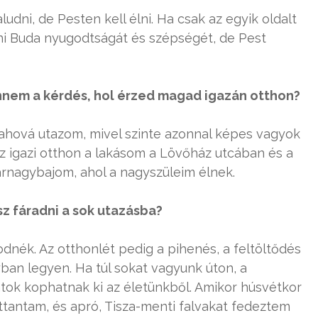
dni, de Pesten kell élni. Ha csak az egyik oldalt
lni Buda nyugodtságát és szépségét, de Pest
nnem a kérdés, hol érzed magad igazán otthon?
hová utazom, mivel szinte azonnal képes vagyok
z igazi otthon a lakásom a Lövőház utcában és a
harnagybajom, ahol a nagyszüleim élnek.
z fáradni a sok utazásba?
dnék. Az otthonlét pedig a pihenés, a feltöltődés
ban legyen. Ha túl sokat vagyunk úton, a
átok kophatnak ki az életünkből. Amikor húsvétkor
tantam, és apró, Tisza-menti falvakat fedeztem