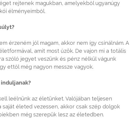
tséget rejtenek magukban, amelyekből ugyanúgy
kkói élményeimből.
súlyt?
m érzeném jól magam, akkor nem így csinálnám. A
letformával, amit most űzök. De vajon mi a totális
a szóló jegyet veszünk és pénz nélkül vágunk
hogy ettől még nagyon messze vagyok.
 induljanak?
l leélnünk az életünket. Valójában teljesen
 saját életed vezessen, akkor csak szép dolgok
biekben még szerepük lesz az életedben.