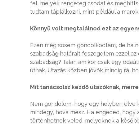
fel, melyek rengeteg csodát és meghit
tudtam táplálkozni, mint például a maro
Könnyű volt megtalálnod ezt az egyen
Ezen még sosem gondolkodtam, de ha ne
szabadság határait feszegetem ezzel az é
szabadság? Talán amikor csak egy odaútr
útnak. Utazás közben jövök mindig rá, 
Mit tanácsolsz kezdő utazóknak, merre
Nem gondolom, hogy egy helyben élve kel
mindegy, hova mész. Ha engeded, hogy a
történhetnek veled, melyeknek a későb