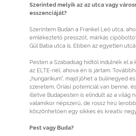
Szerinted melyik az az utca vagy váro
esszenciáját?
Szerintem Budán a Frankel Leó utca, ahol
emlékeztető presszót, márkás cipőboltot 
Gül Baba utca is. Ebben az egyetlen utcáb
Pesten a Szabadság hídtól indulnék el a 
az ELTE-nél, ahova én is jártam. Továbbha
„hungarikum”, majd jöhet a bulinegyed és
szeretem. Óriási potemciál van benne, é
illetve Budapesten is elindult az a világ
valamikor népszerű, de rossz hírű lerob
köszönhetően egy sikkes és kreatív negy
Pest vagy Buda?