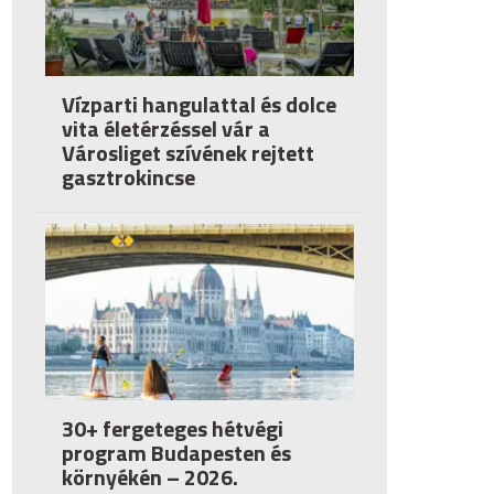
Vízparti hangulattal és dolce
vita életérzéssel vár a
Városliget szívének rejtett
gasztrokincse
30+ fergeteges hétvégi
program Budapesten és
környékén – 2026.