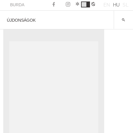
EN
HU
SL
BURDA
ÚJDONSÁGOK