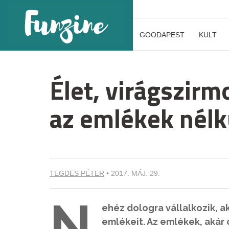
GOODAPEST
KULT
Élet, virágszir
az emlékek nélkü
TEGDES PÉTER
•
2017. MÁJ. 29.
N
ehéz dologra vállalkozik, a
emlékeit. Az emlékek, akár