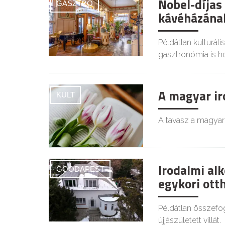
Nobel-díjas
GASZTRO
kávéházának
Példátlan kulturáli
gasztronómia is he
A magyar ir
KULT
A tavasz a magyar 
Irodalmi al
GOODAPEST
egykori ott
Példátlan összefog
újjászületett villát.