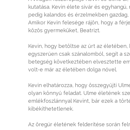
kutatása. Kevin élete sivár és egyhangú
pedig kalandos és érzelmekben gazdag,
Amikor Kevin felesége rájön, hogy a férje 
közös gyermeküket, Beatrizt.
Kevin, hogy betöltse az űrt az életében,
egyszerűen csak szánalomból, segít a s
betegség következtében elvesztette eml
volt-e már az életében dolga nővel.
Kevin elhatározza, hogy összegyűjti Ulm
olyan könnyű feladat. Ulme életének s
emlékfoszlánnyal Kevint, bár ezek a tör
kibékíthetetlenek.
Az öregúr életének felderítése során fe