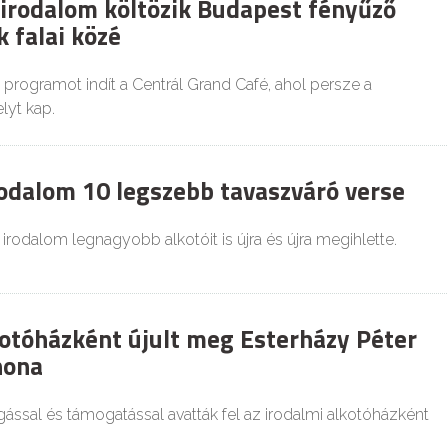
 irodalom költözik Budapest fényűző
 falai közé
s programot indít a Centrál Grand Café, ahol persze a
lyt kap.
odalom 10 legszebb tavaszváró verse
irodalom legnagyobb alkotóit is újra és újra megihlette.
kotóházként újult meg Esterházy Péter
hona
ással és támogatással avatták fel az irodalmi alkotóházként