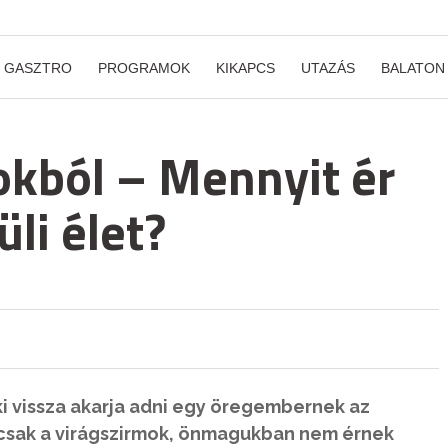
GASZTRO
PROGRAMOK
KIKAPCS
UTAZÁS
BALATON
mokból – Mennyit ér
li élet?
ki vissza akarja adni egy öregembernek az
 csak a virágszirmok, önmagukban nem érnek