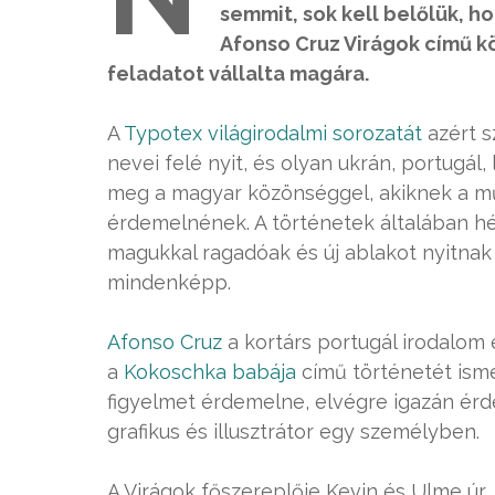
semmit, sok kell belőlük, ho
Afonso Cruz Virágok című k
feladatot vállalta magára.
A
Typotex világirodalmi sorozatát
azért s
nevei felé nyit, és olyan ukrán, portugá
meg a magyar közönséggel, akiknek a m
érdemelnének. A történetek általában hé
magukkal ragadóak és új ablakot nyitnak a
mindenképp.
Afonso Cruz
a kortárs portugál irodalom
a
Kokoschka babája
című történetét isme
figyelmet érdemelne, elvégre igazán érdek
grafikus és illusztrátor egy személyben.
A Virágok főszereplője Kevin és Ulme úr, 