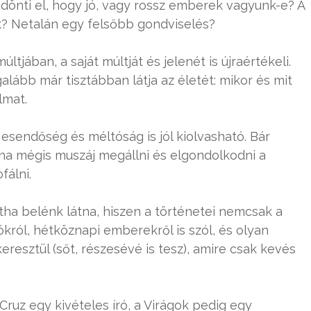
 dönti el, hogy jó, vagy rossz emberek vagyunk-e? A
k? Netalán egy felsőbb gondviselés?
tjában, a saját múltját és jelenét is újraértékeli.
galább már tisztábban látja az életét: mikor és mit
lmat.
esendőség és méltóság is jól kiolvasható. Bár
ha mégis muszáj megállni és elgondolkodni a
fálni.
tha belénk látna, hiszen a történetei nemcsak a
sókról, hétköznapi emberekről is szól, és olyan
resztül (sőt, részesévé is tesz), amire csak kevés
Cruz egy kivételes író, a Virágok pedig egy