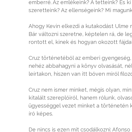
emberré. Az emlékeink? A tetteink? És ki
szeretteink? Az ellenségeink? Mi magun
Ahogy Kevin elkezdi a kutakodást Ulme múl
Bár változni szeretne, képtelen rá, de le
rontott el, kinek és hogyan okozott fájda
Cruz történetéből az emberi gyengeség, 
nehéz abbahagyni a könyv olvasását, né
leírtakon, hiszen van itt bőven miről filozo
Cruz nem ismer minket, mégis olyan, min
kitalált szereplőiről, hanem rólunk, olva
ügyességgel vezet minket a történetén ke
író képes.
De nincs is ezen mit csodálkozni: Afonso 