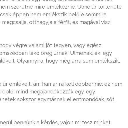
, nem szeretne mire emlékeznie. Ulme úr története
 csak éppen nem emlékszik belőle semmire.
megcsalja, otthagyja a férfit, és magával viszi
 hogy végre valami jót tegyen, vagy egész
zomszédban lakó öreg úrnak, Ulmenak, aki egy
ékeit. Olyannyira, hogy még arra sem emlékszik,
e úr emlékeit, ám hamar rá kell döbbennie: ez nem
zereplői mind megajándékozzák egy-egy
ténetek sokszor egymásnak ellentmondóak, sőt,
lmerül bennünk a kérdés, vajon mi tesz minket