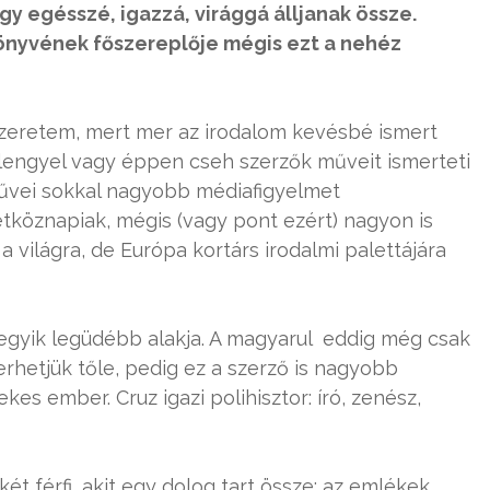
gy egésszé, igazzá, virággá álljanak össze.
önyvének főszereplője mégis ezt a nehéz
zeretem, mert mer az irodalom kevésbé ismert
l, lengyel vagy éppen cseh szerzők műveit ismerteti
űvei sokkal nagyobb médiafigyelmet
tköznapiak, mégis (vagy pont ezért) nagyon is
 világra, de Európa kortárs irodalmi palettájára
 egyik legüdébb alakja. A magyarul eddig még csak
rhetjük tőle, pedig ez a szerző is nagyobb
es ember. Cruz igazi polihisztor: író, zenész,
két férfi, akit egy dolog tart össze: az emlékek