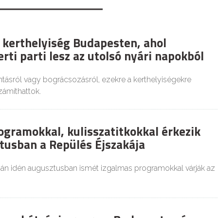
 kerthelyiség Budapesten, ahol
rti parti lesz az utolsó nyári napokból
tásról vagy bográcsozásról, ezekre a kerthelyiségekre
zámíthattok.
ogramokkal, kulisszatitkokkal érkezik
tusban a Repülés Éjszakája
ján idén augusztusban ismét izgalmas programokkal várják az