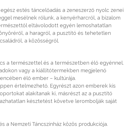
t egész estés táncelőadás a zeneszerző nyolc zenei
éggel mesélnek rólunk, a kenyérharcról, a bizalom
természettől eltávolodott egyén lemoshatatlan
nyöréről, a haragról, a pusztító és tehetetlen
családról, a közösségről.
s a természettel és a természetben élő egyénnel.
padokon vagy a kiállítótermekben megjelenő
encében élő ember – kultúrája.
éppen értelmezhető. Egyrészt azon emberek kis
oportokat alakítanak ki, másrészt az a pusztító
zhatatlan késztetést követve lerombolják saját
és a Nemzeti Táncszínház közös produkciója.