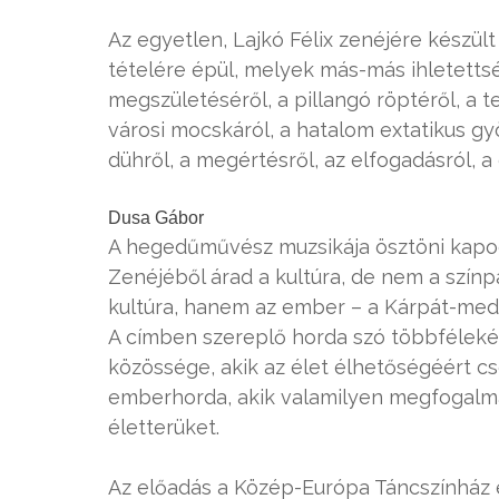
Az egyetlen, Lajkó Félix zenéjére készül
tételére épül, melyek más-más ihletetts
megszületéséről, a pillangó röptéről, a 
városi mocskáról, a hatalom extatikus gyö
dühről, a megértésről, az elfogadásról, a 
Dusa Gábor
A hegedűművész muzsikája ösztöni kapoc
Zenéjéből árad a kultúra, de nem a szín
kultúra, hanem az ember – a Kárpát-med
A címben szereplő horda szó többfélek
közössége, akik az élet élhetőségéért cs
emberhorda, akik valamilyen megfogalma
életterüket.
Az előadás a Közép-Európa Táncszínház 