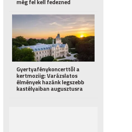
még fel kell fedezned
Gyertyafénykoncerttől a
kertmoziig: Varázslatos
élmények hazánk legszebb
kastélyaiban augusztusra