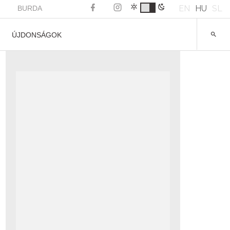
EN
HU
SL
BURDA
ÚJDONSÁGOK