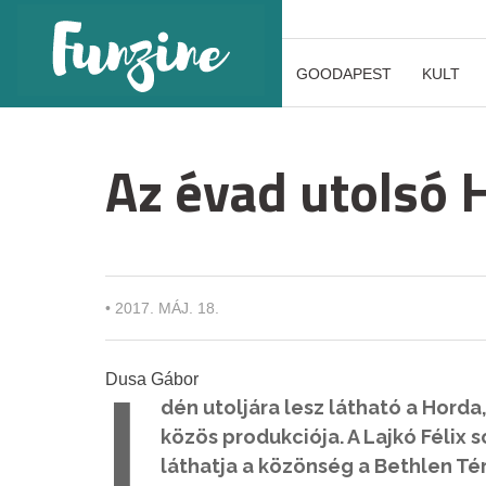
GOODAPEST
KULT
Az évad utolsó 
•
2017. MÁJ. 18.
Dusa Gábor
I
dén utoljára lesz látható a Horda
közös produkciója. A Lajkó Félix 
láthatja a közönség a Bethlen Tér