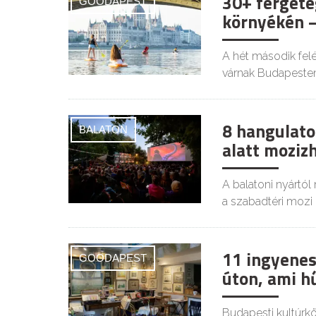
30+ fergete
GOODAPEST
környékén –
A hét második felé
várnak Budapesten
8 hangulatos
BALATON
alatt moziz
A balatoni nyártól
a szabadtéri mozi i
11 ingyenes
GOODAPEST
úton, ami h
Budapesti kultúrkör