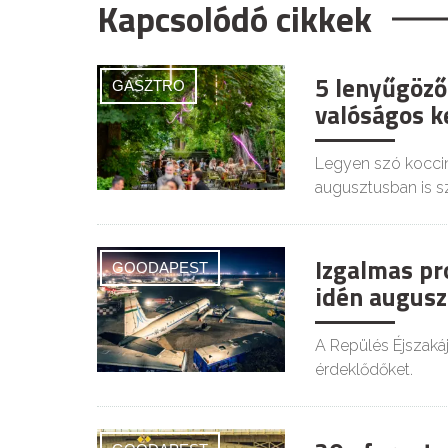
Kapcsolódó cikkek
5 lenyűgöző
GASZTRO
valóságos ke
Legyen szó koccin
augusztusban is s
Izgalmas pr
GOODAPEST
idén augusz
A Repülés Éjszaká
érdeklődőket.