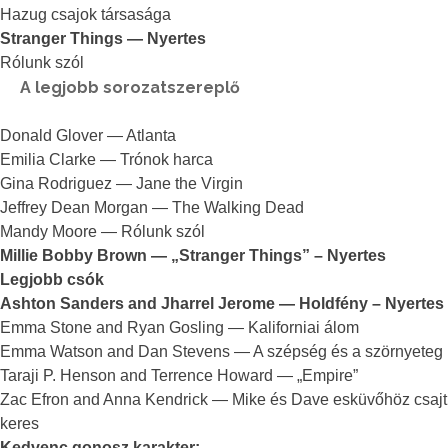
Hazug csajok társasága
Stranger Things — Nyertes
Rólunk szól
A legjobb sorozatszereplő
Donald Glover — Atlanta
Emilia Clarke — Trónok harca
Gina Rodriguez — Jane the Virgin
Jeffrey Dean Morgan — The Walking Dead
Mandy Moore — Rólunk szól
Millie Bobby Brown — „Stranger Things” – Nyertes
Legjobb csók
Ashton Sanders and Jharrel Jerome — Holdfény – Nyertes
Emma Stone and Ryan Gosling — Kaliforniai álom
Emma Watson and Dan Stevens — A szépség és a szörnyeteg
Taraji P. Henson and Terrence Howard — „Empire”
Zac Efron and Anna Kendrick — Mike és Dave esküvőhöz csajt
keres
Kedvenc gonosz karakter: