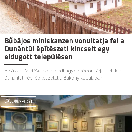
Bűbájos miniskanzen vonultatja fel a
Dunántúl építészeti kincseit egy
eldugott településen
Az ászári Mini Skanzen rendhagyó módon tárja elétek a
Dunántúl népi építészetét a Bakony kapujában.
GOODAPEST