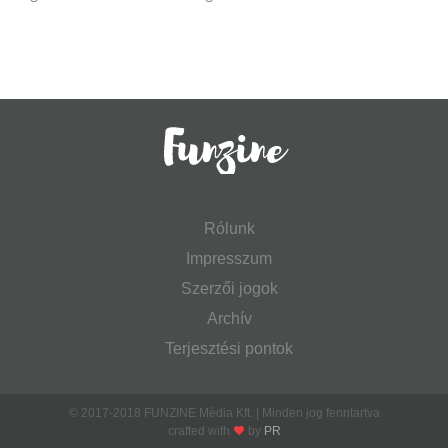
Rólunk
Impresszum
Szerzői jogok
Archív
Terjesztési pontok
© 2017-2018 FUNZINE Média Kft. | Minden jog fenntartva
crafted with
by
PR