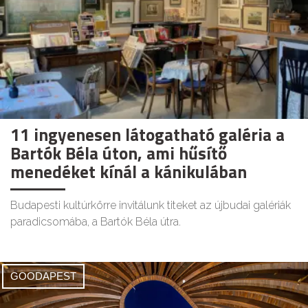
11 ingyenesen látogatható galéria a
Bartók Béla úton, ami hűsítő
menedéket kínál a kánikulában
Budapesti kultúrkörre invitálunk titeket az újbudai galériák
paradicsomába, a Bartók Béla útra.
GOODAPEST