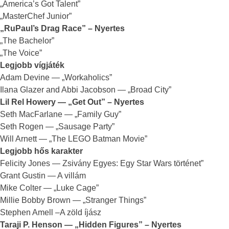
„America’s Got Talent”
„MasterChef Junior”
„RuPaul’s Drag Race” – Nyertes
„The Bachelor”
„The Voice”
Legjobb vígjáték
Adam Devine — „Workaholics”
Ilana Glazer and Abbi Jacobson — „Broad City”
Lil Rel Howery — „Get Out” – Nyertes
Seth MacFarlane — „Family Guy”
Seth Rogen — „Sausage Party”
Will Arnett — „The LEGO Batman Movie”
Legjobb hős karakter
Felicity Jones — Zsivány Egyes: Egy Star Wars történet”
Grant Gustin — A villám
Mike Colter — „Luke Cage”
Millie Bobby Brown — „Stranger Things”
Stephen Amell –A zöld íjász
Taraji P. Henson — „Hidden Figures” – Nyertes