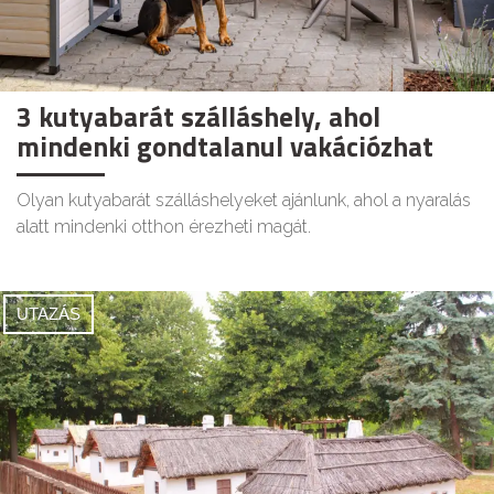
3 kutyabarát szálláshely, ahol
mindenki gondtalanul vakációzhat
Olyan kutyabarát szálláshelyeket ajánlunk, ahol a nyaralás
alatt mindenki otthon érezheti magát.
UTAZÁS