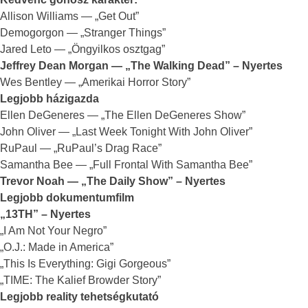
Allison Williams — „Get Out”
Demogorgon — „Stranger Things”
Jared Leto — „Öngyilkos osztgag”
Jeffrey Dean Morgan — „The Walking Dead” – Nyertes
Wes Bentley — „Amerikai Horror Story”
Legjobb házigazda
Ellen DeGeneres — „The Ellen DeGeneres Show”
John Oliver — „Last Week Tonight With John Oliver”
RuPaul — „RuPaul’s Drag Race”
Samantha Bee — „Full Frontal With Samantha Bee”
Trevor Noah — „The Daily Show” – Nyertes
Legjobb dokumentumfilm
„13TH” – Nyertes
„I Am Not Your Negro”
„O.J.: Made in America”
„This Is Everything: Gigi Gorgeous”
„TIME: The Kalief Browder Story”
Legjobb reality tehetségkutató