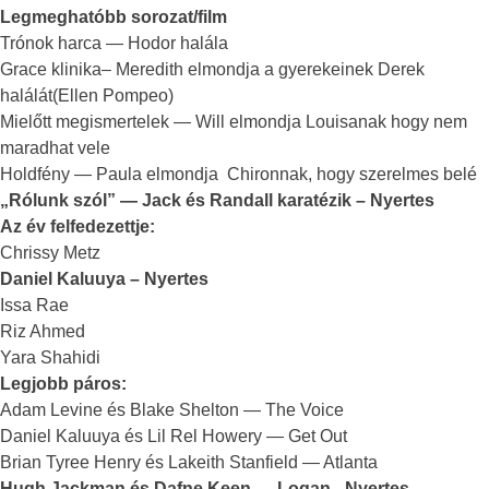
Legmeghatóbb sorozat/film
Trónok harca — Hodor halála
Grace klinika– Meredith elmondja a gyerekeinek Derek
halálát(Ellen Pompeo)
Mielőtt megismertelek — Will elmondja Louisanak hogy nem
maradhat vele
Holdfény — Paula elmondja Chironnak, hogy szerelmes belé
„Rólunk szól” — Jack és Randall karatézik – Nyertes
Az év felfedezettje:
Chrissy Metz
Daniel Kaluuya – Nyertes
Issa Rae
Riz Ahmed
Yara Shahidi
Legjobb páros:
Adam Levine és Blake Shelton — The Voice
Daniel Kaluuya és Lil Rel Howery — Get Out
Brian Tyree Henry és Lakeith Stanfield — Atlanta
Hugh Jackman és Dafne Keen — Logan– Nyertes