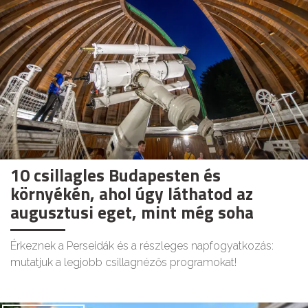
10 csillagles Budapesten és
környékén, ahol úgy láthatod az
augusztusi eget, mint még soha
Érkeznek a Perseidák és a részleges napfogyatkozás:
mutatjuk a legjobb csillagnézős programokat!