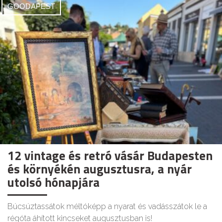
GOODAPEST
12 vintage és retró vásár Budapesten
és környékén augusztusra, a nyár
utolsó hónapjára
Búcsúztassátok méltóképp a nyarat és vadásszátok le a
régóta áhított kincseket augusztusban is!