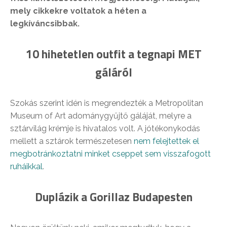
mely cikkekre voltatok a héten a
legkíváncsibbak.
10 hihetetlen outfit a tegnapi MET
gáláról
Szokás szerint idén is megrendezték a Metropolitan
Museum of Art adománygyűjtő gáláját, melyre a
sztárvilág krémje is hivatalos volt. A jótékonykodás
mellett a sztárok természetesen
nem felejtettek el
megbotránkoztatni minket cseppet sem visszafogott
ruháikkal
.
Duplázik a Gorillaz Budapesten