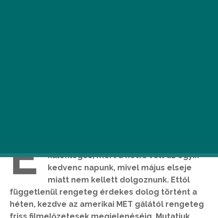
E
z a hét már csak azért is elég
különleges, mert a hétfő volt az egyik
kedvenc napunk, mivel május elseje
miatt nem kellett dolgoznunk. Ettől
függetlenül rengeteg érdekes dolog történt a
héten, kezdve az amerikai MET gálától rengeteg
friss filmelőzetesek megjelenéséig. Mutatjuk,