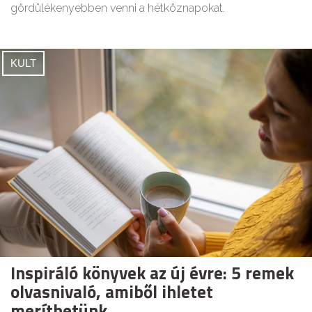
gördülékenyebben venni a hétköznapokat.
KULT
Inspiráló könyvek az új évre: 5 remek
olvasnivaló, amiből ihletet
meríthetünk