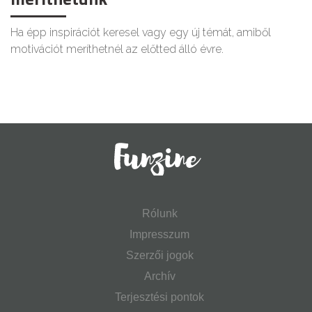
Ha épp inspirációt keresel vagy egy új témát, amiből
motivációt meríthetnél az előtted álló évre.
Rólunk
Impresszum
Szerzői jogok
Archív
Terjesztési pontok