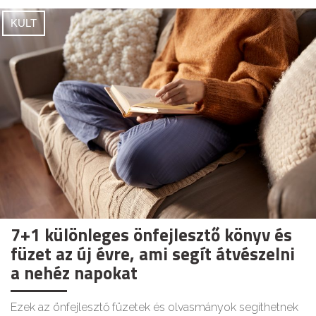
KULT
7+1 különleges önfejlesztő könyv és
füzet az új évre, ami segít átvészelni
a nehéz napokat
Ezek az önfejlesztő füzetek és olvasmányok segíthetnek