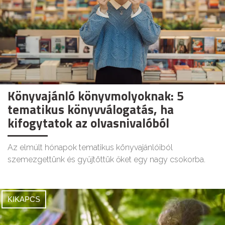
Könyvajánló könyvmolyoknak: 5
tematikus könyvválogatás, ha
kifogytatok az olvasnivalóból
Az elmúlt hónapok tematikus könyvajánlóiból
szemezgettünk és gyűjtöttük őket egy nagy csokorba.
KIKAPCS