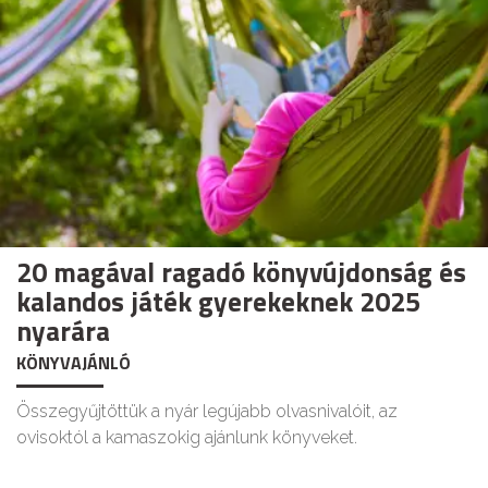
20 magával ragadó könyvújdonság és
kalandos játék gyerekeknek 2025
nyarára
KÖNYVAJÁNLÓ
Összegyűjtöttük a nyár legújabb olvasnivalóit, az
ovisoktól a kamaszokig ajánlunk könyveket.