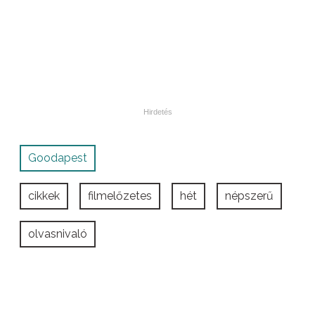
Goodapest
cikkek
filmelőzetes
hét
népszerű
olvasnivaló