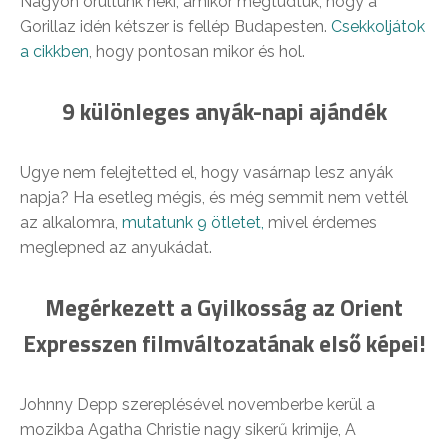
Nagyon örültünk neki, amikor megtudtuk, hogy a
Gorillaz idén kétszer is fellép Budapesten.
Csekkoljátok
a cikkben
, hogy pontosan mikor és hol.
9 különleges anyák-napi ajándék
Ugye nem felejtetted el, hogy vasárnap lesz anyák
napja? Ha esetleg mégis, és még semmit nem vettél
az alkalomra,
mutatunk 9 ötletet,
mivel érdemes
meglepned az anyukádat.
Megérkezett a Gyilkosság az Orient
Expresszen filmváltozatának első képei!
Johnny Depp szereplésével novemberbe kerül a
mozikba Agatha Christie nagy sikerű krimije, A