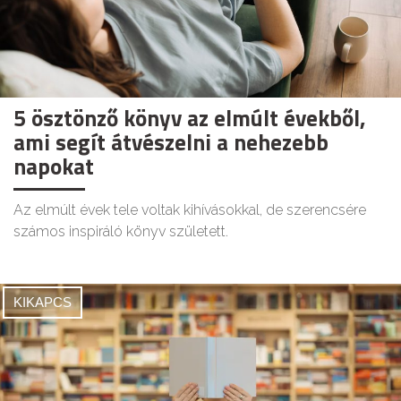
5 ösztönző könyv az elmúlt évekből,
ami segít átvészelni a nehezebb
napokat
Az elmúlt évek tele voltak kihívásokkal, de szerencsére
számos inspiráló könyv született.
KIKAPCS