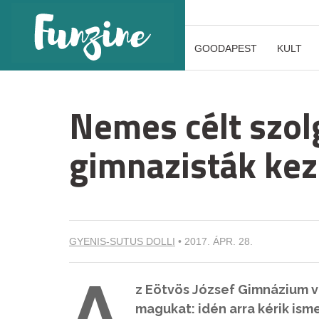
GOODAPEST
KULT
Nemes célt szol
gimnazisták ke
GYENIS-SUTUS DOLLI
•
2017. ÁPR. 28.
A
z Eötvös József Gimnázium v
magukat: idén arra kérik ism