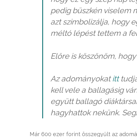
pedig büszkén viselem 
azt szimbolizálja, hogy
méltó lépést tettem a fel
Előre is köszönöm, hog
Az adományokat
itt
tudj
kell vele a ballagásig v
együtt ballagó diáktársai
hagyhattok nekünk. Segí
Már 600 ezer forint összegyűlt az adom