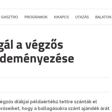
GASZTRO
PROGRAMOK
KIKAPCS
UTAZÁS
BALATON
gál a végzős
zdeményezése
égzős diákjai példaértékű tettre szánták el
erőseiket, hogy a ballagásukra szánt ajándék árát