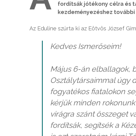
fordítsák jótékony célra és
kezdeményezéshez további h
Az Eduline szúrta ki az Eötvös József G
Kedves Ismerőseim!
Május 6-án elballagok, b
Osztálytársaimmal úgy d
fogyatékos fiatalokon se
kérjük minden rokonunkt
virágra szánt összeget v
fordítsák, segítsék a K