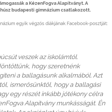
 támogassák a KézenFogva Alapítványt. A
úsz budapesti gimnázium csatlakozott.
imnázium egyik végzős diákjának Facebook-posztját:
úcsút veszek az iskolámtól.
öntöttünk, hogy szeretnénk
gíteni a ballagásunk alkalmából. Azt
ól, ismerősünktől, hogy a ballagási
agy egy részét inkább jótékony célra
ézenFogva Alapítvány munkásságát. Én