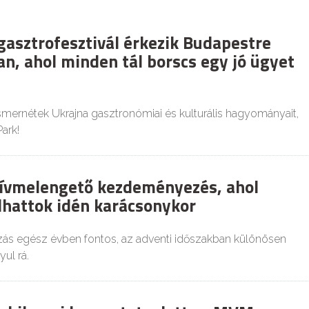
gasztrofesztivál érkezik Budapestre
n, ahol minden tál borscs egy jó ügyet
mernétek Ukrajna gasztronómiai és kulturális hagyományait,
ark!
szívmelengető kezdeményezés, ahol
hattok idén karácsonykor
s egész évben fontos, az adventi időszakban különösen
ul rá.