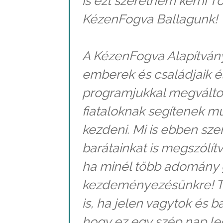
is ezt szeretném kérni Tő
KézenFogva Ballagunk!
A KézenFogva Alapítvány
emberek és családjaik é
programjukkal megválto
fiataloknak segítenek mu
kezdeni. Mi is ebben sze
barátainkat is megszólít
ha minél több adomány 
kezdeményezésünkre! Te
is, ha jelen vagytok és 
hogy ez egy szép nap leg