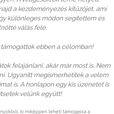
majd a kezdeményezés kitűzőjét, ami
 egy különleges módon segítettem és
nőtté válás felé.
y támogattok ebben a célomban!
átok felajánlani, akár már most is. Nem
árni. Ugyanitt megismerhetitek a velem
mat is. A honlapon egy kis üzenetet is
tsetek velünk együtt!
ányokból, ki miképpen teheti támogassa a