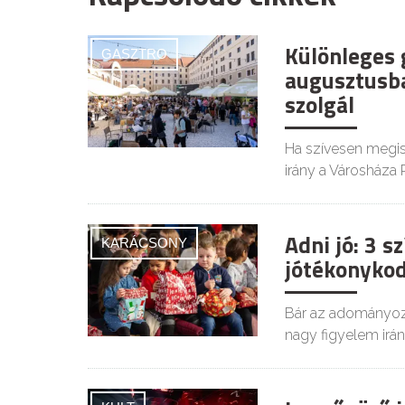
Különleges 
GASZTRO
augusztusba
szolgál
Ha szívesen megis
irány a Városháza P
Adni jó: 3 
KARÁCSONY
jótékonykod
Bár az adományozá
nagy figyelem irány