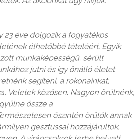
letek. Az akciónkat úgy hívjuk:
 23 éve dolgozik a fogyatékos
letének élhetőbbé tételéért. Egyik
zott munkaképességű, sérült
nkához jutni és így önálló életet
retnénk segíteni, a rokonainkat,
va, Veletek közösen. Nagyon örülnénk,
gyűlne össze a
rmészetesen őszintén örülök annak
bármilyen gesztussal hozzájárultok,
yen. A virágcsokrok terhe helyett