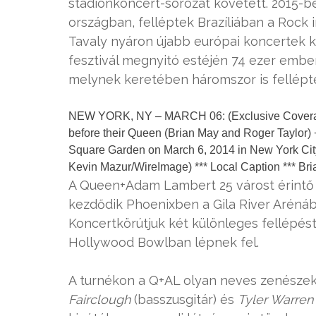
stadionkoncert-sorozat követett. 2015-be
országban, felléptek Brazíliában a Rock i
Tavaly nyáron újabb európai koncertek kö
fesztivál megnyitó estéjén 74 ezer ember
melynek keretében háromszor is fellépte
NEW YORK, NY – MARCH 06: (Exclusive Coverag
before their Queen (Brian May and Roger Taylor
Square Garden on March 6, 2014 in New York City.
Kevin Mazur/WireImage) *** Local Caption *** Br
A Queen+Adam Lambert 25 várost érintő é
kezdődik Phoenixben a Gila River Arénáb
Koncertkörútjuk két különleges fellépést 
Hollywood Bowlban lépnek fel.
A turnékon a Q+AL olyan neves zenészekk
Fairclough
(basszusgitár) és
Tyler Warren