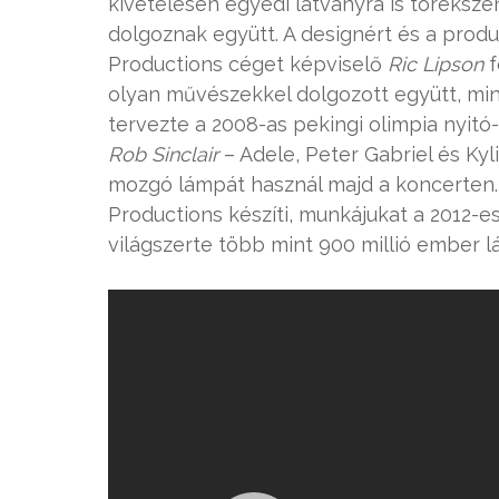
kivétélesen egyedi látványra is töreksze
dolgoznak együtt. A designért és a produ
Productions céget képviselő
Ric Lipson
f
olyan művészekkel dolgozott együtt, mint
tervezte a 2008-as pekingi olimpia nyitó-
Rob Sinclair
– Adele, Peter Gabriel és Kyl
mozgó lámpát használ majd a koncerten. 
Productions készíti, munkájukat a 2012-e
világszerte több mint 900 millió ember lá