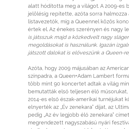
alatt hódította meg a világot. A 2009-e
jelölésig repítette, azóta sorra halmozza
listavezetők, míg a Queennel közös konc
értek el. Az énekes szerényen és nagy lel
is játsszuk majd a közkedvelt nagy sláger
megoldásokat is használunk. Igazán izg
játszott dalokat is előveszünk a Queen-rep
Azóta, hogy 2009 májusában az American
színpadra, a Queen+Adam Lambert formác
több mint 90 koncertet adtak a világ mi
bemutatták első teljesen élő műsorukat, m
2014-es első észak-amerikai turnéjukat k
elnyerték az „Év zenekara” díjat, az Ulti
pedig „Az év legjobb élő zenekara” címe
megrendezett nagyszabású nyári fesztivá