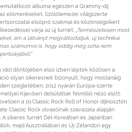
s bemutatkozó albuma egészen a Grammy-díj
 az elismeréseket. Szólólemezei világszerte
ertsorozatai elsöprő szakmai és közönségsikert
kesedéssel várja az új turnét:
„Természetesen most
eket, ám a látványt megváltoztatjuk, új technikai
almas számomra is, hogy eddig még soha nem
ertoárjából.”
 Idol döntőjében első ízben léptek közösen a
ió olyan sikeresnek bizonyult, hogy mostanáig
nden szegletében. 2012 nyarán Európa-szerte
ellyel Kijevben debütáltak félmillió néző előtt.
övetően a 10.Classic Rock Roll of Honor díjkiosztón
mate Classic Rock olvasóinak szavazata alapján
t. A sikeres turnét Dél-Koreában és Japánban
lok, majd Ausztráliában és Új-Zélandon egy