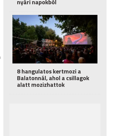
nyári napokból
n
8 hangulatos kertmozi a
Balatonnál, ahol a csillagok
alatt mozizhattok