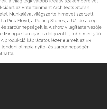
nek, a világ legkiválóbb kreatív szakembereivel
kcióért az Entertainment Architects Stufish
elel. Munkájával világszerte hírnevet szerzett,
 a Pink Floyd, a Rolling Stones, a U2, de a cég
 és záróünnepségeit is. A show világítástervezője
ie Minogue turnéján is dolgozott -, több mint 300
A produkció káprázatos lézer elemeit az ER
s londoni olimpia nyitó- és záróünnepségén
thatta.