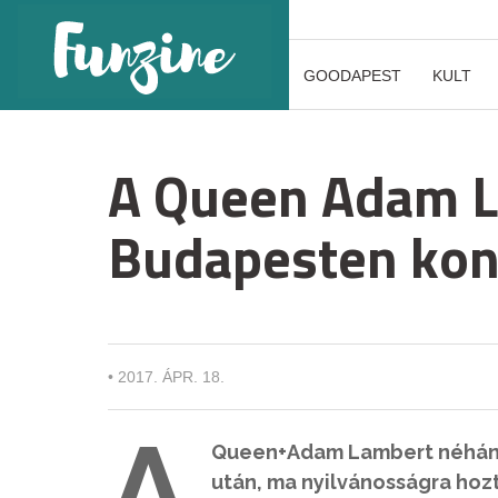
GOODAPEST
KULT
A Queen Adam L
Budapesten kon
•
2017. ÁPR. 18.
A
Queen+Adam Lambert néhány 
után, ma nyilvánosságra hozt