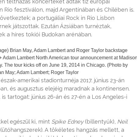
n teltházas koncerteket adtak tíz európai
n Rio fesztiválon, majd Argentínában és Chilében is.
vetkeztek; a portugáliai Rock in Rio Lisbon
nek játszottak. Ezután Ázsiában turnéztak,
k a híres tokiói Budokan arénában.
e) Brian May, Adam Lambert and Roger Taylor backstage
) + Adam Lambert North American tour announcement at Madiso
 The tour kicks off on June 19, 2014 in Chicago. (Photo by
ian May; Adam Lambert; Roger Taylor
szak-amerikai stadionturnéja 2017. június 23-án
an, és augusztus elejéig maradnak a kontinensen.
is tartogat: június 26-án és 27-én a Los Angeles-i
el egészül ki, mint
Spike Edney
(billentyűk),
Neil
(ütőhangszerek). A tökéletes hangzás mellett, a