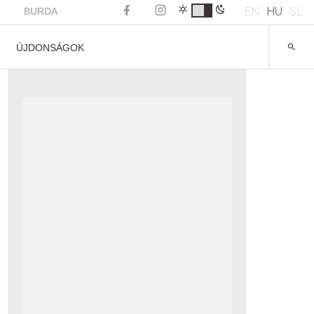
EN
HU
SL
BURDA
ÚJDONSÁGOK