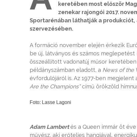
keretében most először Mag
zenekar rajongói 2017. nove
Sportarénában láthatják a produkciót,
szervezésében.
A formáció november elején érkezik Eu
be új, látványos és számos meglepetést i
összeállított vadonatúj műsor keretéb
példányszámban eladott, a
News of the 
évfordulójáról is. Az 1977-ben megjelent
Are the Champions”
című örökzöld himnus
Foto: Lasse Lagoni
Adam Lambert
és a Queen immár öt éve d
művész, aki erőteljes hangjával, energikus