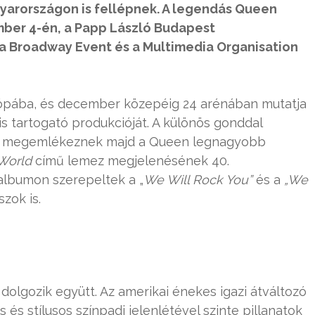
yarországon is fellépnek. A legendás Queen
mber 4-én, a Papp László Budapest
 a Broadway Event és a Multimedia Organisation
rópába, és december közepéig 24 arénában mutatja
s tartogató produkcióját. A különös gonddal
en megemlékeznek majd a Queen legnagyobb
World
című lemez megjelenésének 40.
 albumon szerepeltek a „
We Will Rock You”
és a
„We
zok is.
olgozik együtt. Az amerikai énekes igazi átváltozó
 és stílusos színpadi jelenlétével szinte pillanatok