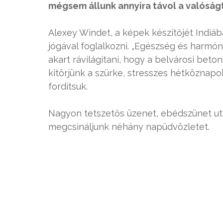
mégsem állunk annyira távol a valóságt
Alexey Windet, a képek készítőjét Indiába
jógával foglalkozni. „Egészség és harmón
akart rávilágítani, hogy a belvárosi bet
kitörjünk a szürke, stresszes hétköznapok
fordítsuk.
Nagyon tetszetős üzenet, ebédszünet után
megcsináljunk néhány napüdvözletet.