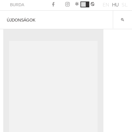
EN
HU
SL
BURDA
ÚJDONSÁGOK