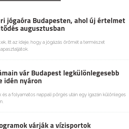
ri jógaóra Budapesten, ahol új értelmet
öltődés augusztusban
k, itt az ideje, hogy a jógázás örömét a természet
apasztaljátok.
ámain vár Budapest legkülönlegesebb
 idén nyáron
k és a folyamatos nappali pörgés után egy igazán különleges
n.
ogramok várják a vízisportok