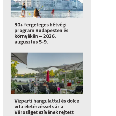
30+ fergeteges hétvégi
program Budapesten és
környékén – 2026.
augusztus 5-9.
Vízparti hangulattal és dolce
vita életérzéssel vár a
Városliget szívének rejtett