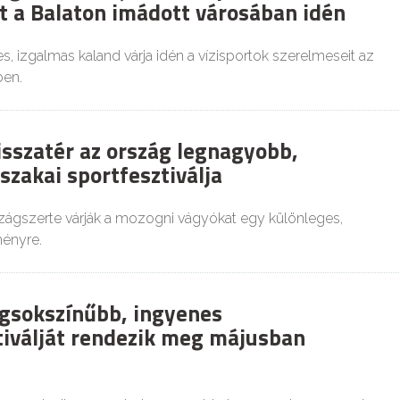
t a Balaton imádott városában idén
, izgalmas kaland várja idén a vízisportok szerelmeseit az
ben.
isszatér az ország legnagyobb,
szakai sportfesztiválja
szágszerte várják a mozogni vágyókat egy különleges,
ényre.
egsokszínűbb, ingyenes
iválját rendezik meg májusban