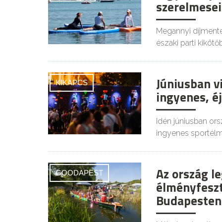
szerelmesei
Megannyi díjmentes
északi parti kikötő
Júniusban v
KIKAPCS
ingyenes, éj
Idén júniusban or
ingyenes sportélm
Az ország l
GOODAPEST
élményfeszt
Budapesten