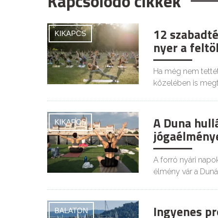
Kapcsolódó cikkek
12 szabadté
KIKAPCS
nyer a felt
Ha még nem tettéte
közelében is megt
A Duna hull
KIKAPCS
jógaélménye
A forró nyári napo
élmény vár a Duná
Ingyenes pr
BALATON