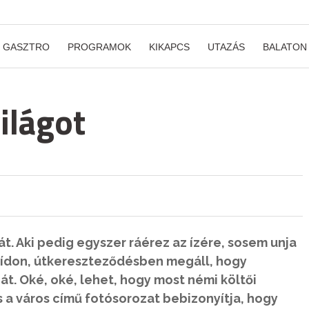
GASZTRO
PROGRAMOK
KIKAPCS
UTAZÁS
BALATON
ilágot
át. Aki pedig egyszer ráérez az ízére, sosem unja
hídon, útkereszteződésben megáll, hogy
t. Oké, oké, lehet, hogy most némi költői
 a város című fotósorozat bebizonyítja, hogy