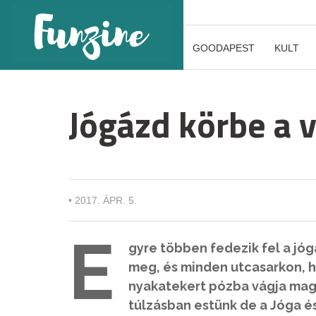
GOODAPEST
KULT
Jógázd körbe a v
•
2017. ÁPR. 5.
E
gyre többen fedezik fel a jóg
meg, és minden utcasarkon, 
nyakatekert pózba vágja magá
túlzásban estünk de a Jóga és