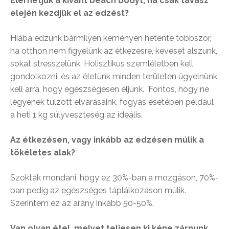
Elérhetjük a kívánt beach bodyt, ha csak tavasz
elején kezdjük el az edzést?
Hiába edzünk bármilyen keményen hetente többször,
ha otthon nem figyelünk az étkezésre, keveset alszunk,
sokat stresszelünk. Holisztikus szemléletben kell
gondolkozni, és az életünk minden területén ügyelnünk
kell arra, hogy egészségesen éljünk. Fontos, hogy ne
legyenek túlzott elvárásaink, fogyás esetében például
a heti 1 kg súlyveszteség az ideális.
Az étkezésen, vagy inkább az edzésen múlik a
tökéletes alak?
Szokták mondani, hogy ez 30%-ban a mozgáson, 70%-
ban pedig az egészséges táplálkozáson múlik.
Szerintem ez az arány inkább 50-50%.
Van olyan étel, melyet teljesen ki kéne zárnunk