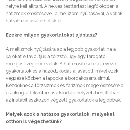
helyre kell állítani. A helyes testtartást legfőképpen a
hátizmok erősítésével, a mellizom nyújtásával, a vállak
hátrahúzásával érhetjük el.
Ezekre milyen gyakorlatokat ajánlasz?
A mellizmok nyújtására az a legjobb gyakorlat, ha a
karokat eltávolítjuk a törzstől, így egy tárogató
mozgást végezve velük. A hát erősítésére az evező
gyakorlatok és a húzódzkodás a javasolt, mivel ezek
végzése közben a lapocka a bordakosárra simul.
Kezdőknek a törzsizmok és farizmok megerősítésére a
planking, a fekvőtámasz kiinduló helyzetében, illetve
az instabil eszközön végzett gyakorlatok a legjobbak.
Melyek azok a hatásos gyakorlatok, melyeket
otthon is végezhetünk?