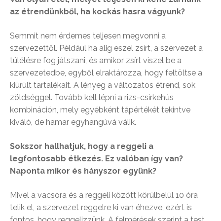
az étrendünkből, ha kockás hasra vágyunk?
Semmit nem érdemes teljesen megvonni a
szervezettől. Például ha alig eszel zsírt, a szervezet a
túlélésre fog játszani, és amikor zsírt viszel be a
szervezetedbe, egyből elraktározza, hogy feltöltse a
kiürült tartalékait. A lényeg a változatos étrend, sok
zöldséggel. Tovább kell lépni a rizs-csirkehús
kombináción, mely egyébként tápértékét tekintve
kiváló, de hamar egyhangúvá válik.
Sokszor hallhatjuk, hogy a reggeli a
legfontosabb étkezés. Ez valóban így van?
Naponta mikor és hányszor együnk?
Mivel a vacsora és a reggeli között körülbelül 10 óra
telik el, a szervezet reggelre ki van éhezve, ezért is
fontos, hogy reggelizzünk. A felmérések szerint a test