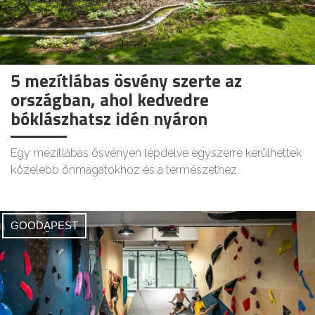
5 mezítlábas ösvény szerte az
országban, ahol kedvedre
bóklászhatsz idén nyáron
Egy mezítlábas ösvényen lépdelve egyszerre kerülhettek
közelebb önmagatokhoz és a természethez.
GOODAPEST