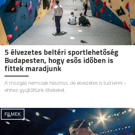
5 élvezetes beltéri sportlehetőség
Budapesten, hogy esős időben is
fittek maradjunk
A mozgás nemcsak hasznos, de élvezetes is tud lenni –
ehhez gyűjtöttünk ötleteket.
FILMEK