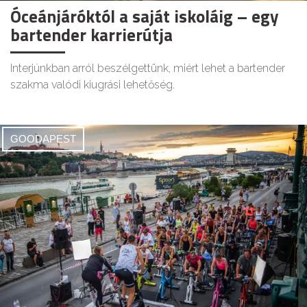
Óceánjáróktól a saját iskoláig – egy
bartender karrierútja
Interjúnkban arról beszélgettünk, miért lehet a bartender
szakma valódi kiugrási lehetőség.
GOODAPEST