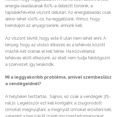
energia-leadásának 80%-a délelőtt történik, a
táplálékfelvétel viszont délután. Az energialeadás csak
akkor lehet 100%-os, ha reggelizünk. Ahhoz, hogy
beinduljon az anyagcserénk, ennünk kell.
Az viszont tévhit, hogy este 6 után nem lehet enni. A
lényeg, hogy az utolsó étkezés és a lefekvés között
másfél-két órának el kell telnie. Ha közvetlenül
lefekvés előtt étkezünk, az ételt nem tudja feldolgozni
a szervezet, így lerakódik.
Mi a leggyakoribb probléma, amivel szembesülsz
a vendégeidnél?
A helytelen testtartás. Sajnos, ez csak a vendégek 3%-
nál jó. Legelőször ezt kell korrigálni, a zsugorodott
izmokat megnyújtani, a megnyúlt izmokat erősíteni kell,
valamint a beszűkült ízületi mozgástartományokat