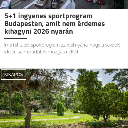
5+1 ingyenes sportprogram
Budapesten, amit nem érdemes
kihagyni 2026 nyarán
Íme fél tucat sportprogram az idei nyárra, hogy a vakáció
idején se maradjatok mozgás nélkül.
KIKAPCS