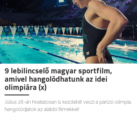
9 lebilincselő magyar sportfilm,
amivel hangolódhatunk az idei
olimpiára (x)
Július 26-án hivatalosan is kezdetét veszi a párizsi olimpia,
hangolódjatok az alábbi filmekkel!