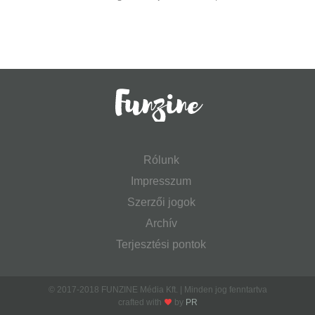
Rólunk
Impresszum
Szerzői jogok
Archív
Terjesztési pontok
© 2017-2018 FUNZINE Média Kft. | Minden jog fenntartva
crafted with
by
PR