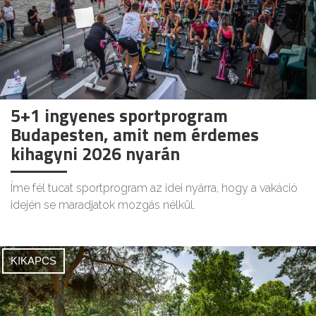
5+1 ingyenes sportprogram
Budapesten, amit nem érdemes
kihagyni 2026 nyarán
Íme fél tucat sportprogram az idei nyárra, hogy a vakáció
idején se maradjatok mozgás nélkül.
KIKAPCS