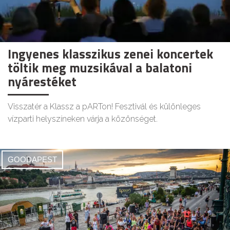
Ingyenes klasszikus zenei koncertek
töltik meg muzsikával a balatoni
nyárestéket
Visszatér a Klassz a pARTon! Fesztivál és különleges
vízparti helyszíneken várja a közönséget.
GOODAPEST