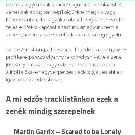
eltereli a figyelmünk a fáradtságunkról, izomlázról. A
zene csak addig van segítségünkre, meg kis vagy
közepes intenzitású gyakorlatokat, végzünk, mivel ha
teljes erőfokra kapcsol a testünk, az agyunk nem a
zenére, hanem a szervezetünk reakcióira fog figyelni.
Lance Armstrong, a hétszeres Tour de France-győztes,
profi kerékpározó olyannyira komolyan vette a zene
jótékony hatását, hogy edzései alkalmával előbb
állította össze negyvenperces tracklistáját, és ehhez
igazította az edzéstervét.
A mi edzős tracklistánkon ezek a
zenék mindig szerepelnek
Martin Garrix – Scared to be Lonely