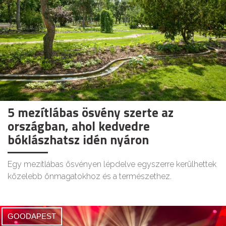
5 mezítlábas ösvény szerte az
országban, ahol kedvedre
bóklászhatsz idén nyáron
Egy mezítlábas ösvényen lépdelve egyszerre kerülhettek
közelebb önmagatokhoz és a természethez.
GOODAPEST