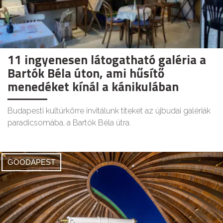
11 ingyenesen látogatható galéria a
Bartók Béla úton, ami hűsítő
menedéket kínál a kánikulában
Budapesti kultúrkörre invitálunk titeket az újbudai galériák
paradicsomába, a Bartók Béla útra.
GOODAPEST