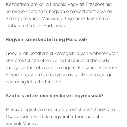
Kezdetben, amikor a Lánchíd vagy az Erzsébet híd
környékén sétáltam, nagyon emlékeztetett a város
Szentpétervárra. Marcival, a férjemmel kezdtem el
jobban felfedezni Budapestet.
Hogyan ismerkedtél meg Marcival?
Google-ön kezdtem el keresgélni olyan emberek után,
akik oroszul szerettek volna tanulni, cserébe pedig
magyarul tanítottak volna engem. Először beszéltünk
Skype-on, aztán személyesen is találkoztunk, végül
házasság lett a történetből.
Azóta is adtok nyelvleckéket egymásnak?
Marci az egyetlen ember, aki oroszul beszél hozzám.
Csak akkor beszélek magyarul otthon, ha dühös
vagyok Marcira.