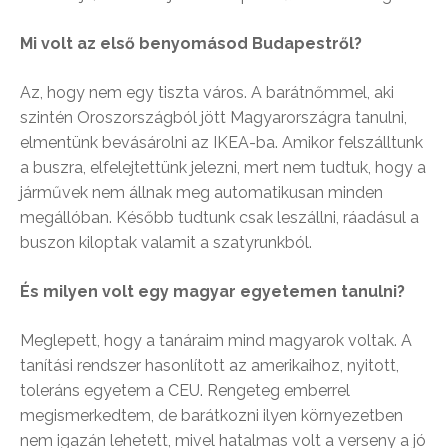
Mi volt az első benyomásod Budapestről?
Az, hogy nem egy tiszta város. A barátnőmmel, aki
szintén Oroszországból jött Magyarországra tanulni,
elmentünk bevásárolni az IKEA-ba. Amikor felszálltunk
a buszra, elfelejtettünk jelezni, mert nem tudtuk, hogy a
járművek nem állnak meg automatikusan minden
megállóban. Később tudtunk csak leszállni, ráadásul a
buszon kiloptak valamit a szatyrunkból.
És milyen volt egy magyar egyetemen tanulni?
Meglepett, hogy a tanáraim mind magyarok voltak. A
tanítási rendszer hasonlított az amerikaihoz, nyitott,
toleráns egyetem a CEU. Rengeteg emberrel
megismerkedtem, de barátkozni ilyen környezetben
nem igazán lehetett, mivel hatalmas volt a verseny a jó