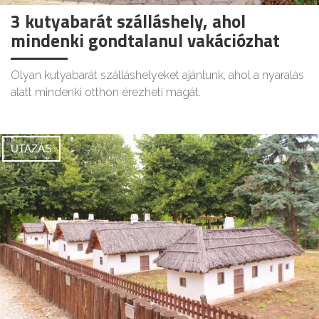
3 kutyabarát szálláshely, ahol
mindenki gondtalanul vakációzhat
Olyan kutyabarát szálláshelyeket ajánlunk, ahol a nyaralás
alatt mindenki otthon érezheti magát.
UTAZÁS