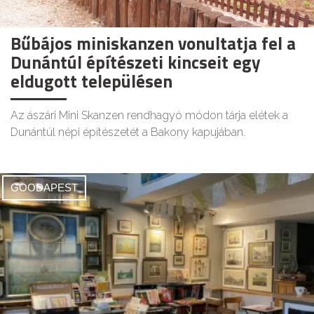
Bűbájos miniskanzen vonultatja fel a
Dunántúl építészeti kincseit egy
eldugott településen
Az ászári Mini Skanzen rendhagyó módon tárja elétek a
Dunántúl népi építészetét a Bakony kapujában.
GOODAPEST