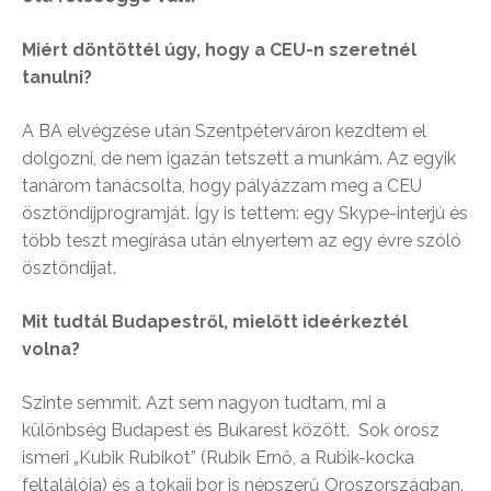
Miért döntöttél úgy, hogy a CEU-n szeretnél
tanulni?
A BA elvégzése után Szentpéterváron kezdtem el
dolgozni, de nem igazán tetszett a munkám. Az egyik
tanárom tanácsolta, hogy pályázzam meg a CEU
ösztöndíjprogramját. Így is tettem: egy Skype-interjú és
több teszt megírása után elnyertem az egy évre szóló
ösztöndíjat.
Mit tudtál Budapestről, mielőtt ideérkeztél
volna?
Szinte semmit. Azt sem nagyon tudtam, mi a
különbség Budapest és Bukarest között. Sok orosz
ismeri „Kubik Rubikot” (Rubik Ernő, a Rubik-kocka
feltalálója) és a tokaji bor is népszerű Oroszországban.