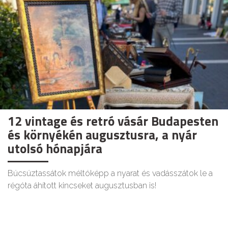
12 vintage és retró vásár Budapesten
és környékén augusztusra, a nyár
utolsó hónapjára
Búcsúztassátok méltóképp a nyarat és vadásszátok le a
régóta áhított kincseket augusztusban is!