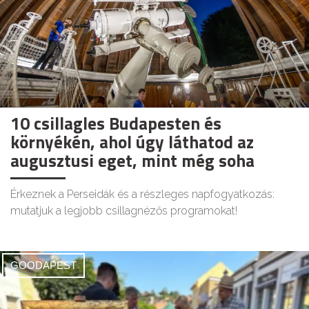
10 csillagles Budapesten és
környékén, ahol úgy láthatod az
augusztusi eget, mint még soha
Érkeznek a Perseidák és a részleges napfogyatkozás:
mutatjuk a legjobb csillagnézős programokat!
GOODAPEST