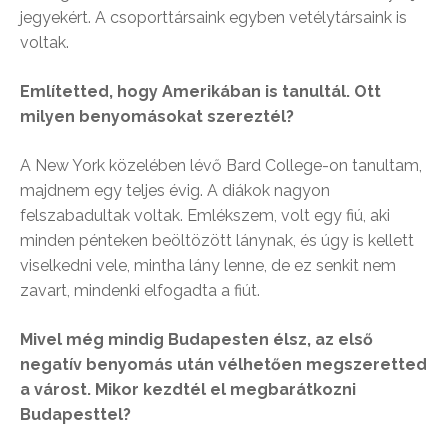
jegyekért. A csoporttársaink egyben vetélytársaink is
voltak.
Említetted, hogy Amerikában is tanultál. Ott
milyen benyomásokat szereztél?
A New York közelében lévő Bard College-on tanultam,
majdnem egy teljes évig. A diákok nagyon
felszabadultak voltak. Emlékszem, volt egy fiú, aki
minden pénteken beöltözött lánynak, és úgy is kellett
viselkedni vele, mintha lány lenne, de ez senkit nem
zavart, mindenki elfogadta a fiút.
Mivel még mindig Budapesten élsz, az első
negatív benyomás után vélhetően megszeretted
a várost. Mikor kezdtél el megbarátkozni
Budapesttel?