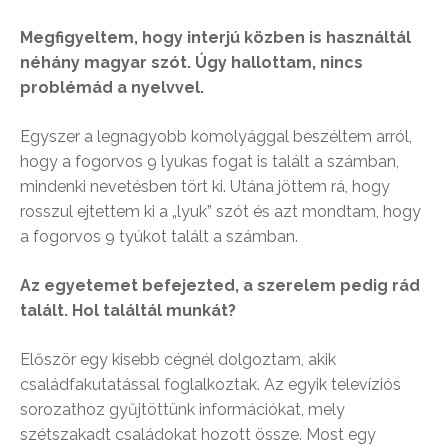
Megfigyeltem, hogy interjú közben is használtál
néhány magyar szót. Úgy hallottam, nincs
problémád a nyelvvel.
Egyszer a legnagyobb komolyággal beszéltem arról,
hogy a fogorvos 9 lyukas fogat is talált a számban,
mindenki nevetésben tört ki. Utána jöttem rá, hogy
rosszul ejtettem ki a „lyuk” szót és azt mondtam, hogy
a fogorvos 9 tyúkot talált a számban.
Az egyetemet befejezted, a szerelem pedig rád
talált. Hol találtál munkát?
Először egy kisebb cégnél dolgoztam, akik
családfakutatással foglalkoztak. Az egyik televíziós
sorozathoz gyűjtöttünk információkat, mely
szétszakadt családokat hozott össze. Most egy