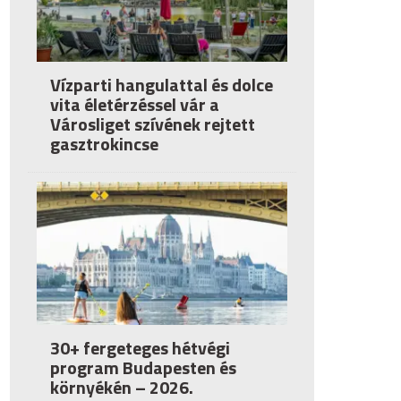
Vízparti hangulattal és dolce
vita életérzéssel vár a
Városliget szívének rejtett
gasztrokincse
30+ fergeteges hétvégi
program Budapesten és
környékén – 2026.