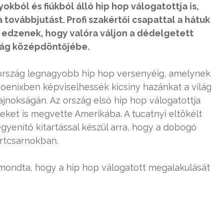
yokból és fiúkból álló hip hop válogatottja is,
 továbbjutást. Profi szakértői csapattal a hátuk
 edzenek, hogy valóra váljon a dédelgetett
ság középdöntőjébe.
rország legnagyobb hip hop versenyéig, amelynek
oenixben képviselhessék kicsiny hazánkat a világ
nokságán. Az ország első hip hop válogatottja
eket is megvette Amerikába. A tucatnyi eltökélt
gyenítő kitartással készül arra, hogy a dobogó
ortcsarnokban.
mondta, hogy a hip hop válogatott megalakulását