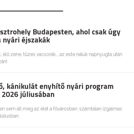
asztrohely Budapesten, ahol csak úgy
 nyári éjszakák
 élő zene, tüzes vacsorák... az este náluk napnyugta után
zán!
ő, kánikulát enyhítő nyári program
2026 júliusában
n sem áll meg az élet a fővárosban: számtalan izgalmas
júliusban.