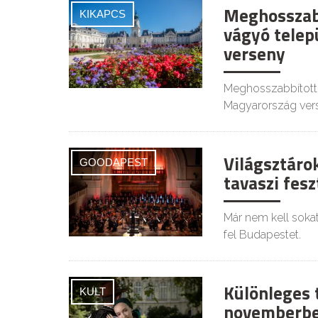
Meghosszabb
KIKAPCS
vágyó telep
verseny
Meghosszabbított h
Magyarország vers
Világsztáro
GOODAPEST
tavaszi fesz
Már nem kell sokat 
fel Budapestet.
Különleges 
KULT
novemberbe