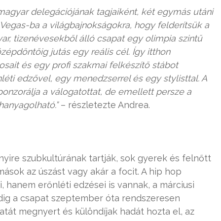
 magyar delegációjának tagjaiként, két egymás utáni
 Vegas-ba a világbajnokságokra, hogy felderítsük a
ar, tizenévesekből álló csapat egy olimpia szintű
pdöntőig jutás egy reális cél. Így itthon
osait és egy profi szakmai felkészítő stábot
léti edzővel, egy menedzserrel és egy stylisttal. A
nzorálja a válogatottat, de emellett persze a
hanyagolható.”
– részletezte Andrea.
yire szubkultúrának tartják, sok gyerek és felnőtt
sok az úszást vagy akár a focit. A hip hop
, hanem erőnléti edzései is vannak, a márciusi
edig a csapat szeptember óta rendszeresen
atát megnyert és különdíjak hadát hozta el, az