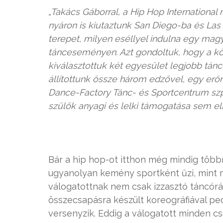
„Takács Gáborral, a Hip Hop International
nyáron is kiutaztunk San Diego-ba és Las
terepet, milyen eséllyel indulna egy magy
tánceseményen. Azt gondoltuk, hogy a közé
kiválasztottuk két egyesület legjobb tánc
állítottunk össze három edzővel, egy erőn
Dance-Factory Tánc- és Sportcentrum szpo
szülők anyagi és lelki támogatása sem el
Bár a hip hop-ot itthon még mindig többn
ugyanolyan kemény sportként űzi, mint má
válogatottnak nem csak izzasztó táncórái
összecsapásra készült koreográfiával p
versenyzik. Eddig a válogatott minden cs