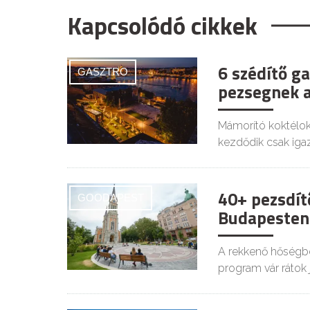
Kapcsolódó cikkek
6 szédítő g
GASZTRO
pezsegnek a
Mámorító koktélok,
kezdődik csak iga
40+ pezsdít
GOODAPEST
Budapesten 
A rekkenő hőségbe
program vár rátok 