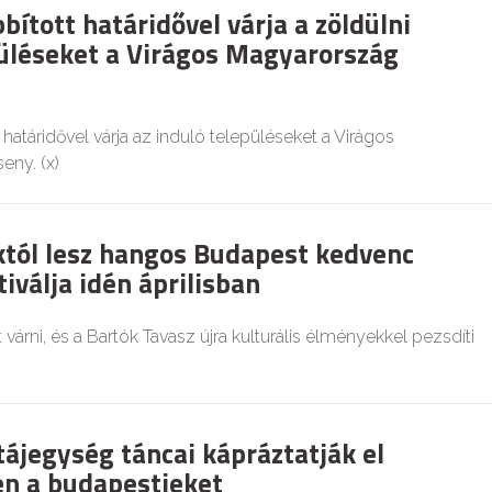
ított határidővel várja a zöldülni
üléseket a Virágos Magyarország
atáridővel várja az induló településeket a Virágos
eny. (x)
któl lesz hangos Budapest kedvenc
tiválja idén áprilisban
várni, és a Bartók Tavasz újra kulturális élményekkel pezsdíti
tájegység táncai kápráztatják el
n a budapestieket