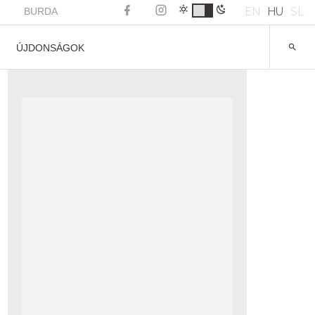
EN
HU
SL
BURDA
ÚJDONSÁGOK