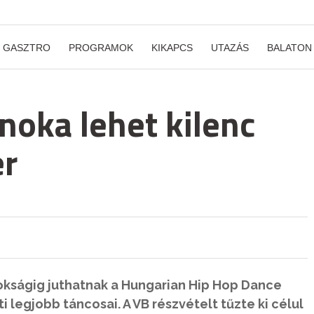
GASZTRO
PROGRAMOK
KIKAPCS
UTAZÁS
BALATON
noka lehet kilenc
er
okságig juthatnak a Hungarian Hip Hop Dance
legjobb táncosai. A VB részvételt tűzte ki célul