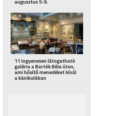
augusztus 5-9.
11 ingyenesen látogatható
galéria a Bartók Béla úton,
ami hűsítő menedéket kínál
a kánikulában