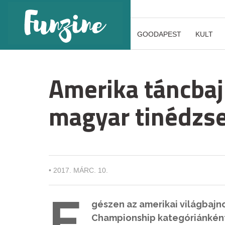
GOODAPEST
KULT
Amerika táncbaj
magyar tinédzs
•
2017. MÁRC. 10.
E
gészen az amerikai világbajn
Championship kategóriánkénti 