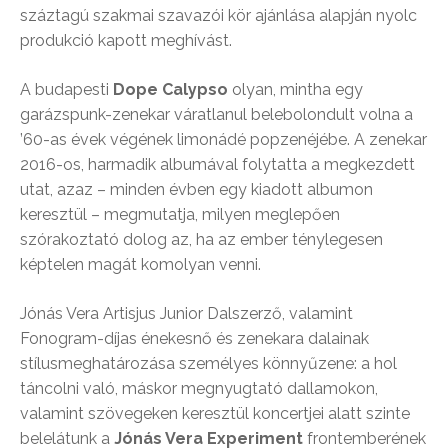
száztagú szakmai szavazói kör ajánlása alapján nyolc
produkció kapott meghívást.
A budapesti
Dope Calypso
olyan, mintha egy
garázspunk-zenekar váratlanul belebolondult volna a
’60-as évek végének limonádé popzenéjébe. A zenekar
2016-os, harmadik albumával folytatta a megkezdett
utat, azaz – minden évben egy kiadott albumon
keresztül – megmutatja, milyen meglepően
szórakoztató dolog az, ha az ember ténylegesen
képtelen magát komolyan venni.
Jónás Vera Artisjus Junior Dalszerző, valamint
Fonogram-díjas énekesnő és zenekara dalainak
stílusmeghatározása személyes könnyűzene: a hol
táncolni való, máskor megnyugtató dallamokon,
valamint szövegeken keresztül koncertjei alatt szinte
belelátunk a
Jónás Vera Experiment
frontemberének