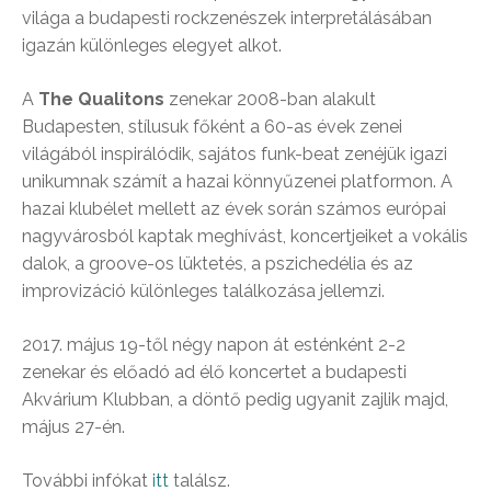
világa a budapesti rockzenészek interpretálásában
igazán különleges elegyet alkot.
A
The Qualitons
zenekar 2008-ban alakult
Budapesten, stílusuk főként a 60-as évek zenei
világából inspirálódik, sajátos funk-beat zenéjük igazi
unikumnak számít a hazai könnyűzenei platformon. A
hazai klubélet mellett az évek során számos európai
nagyvárosból kaptak meghívást, koncertjeiket a vokális
dalok, a groove-os lüktetés, a pszichedélia és az
improvizáció különleges találkozása jellemzi.
2017. május 19-től négy napon át esténként 2-2
zenekar és előadó ad élő koncertet a budapesti
Akvárium Klubban, a döntő pedig ugyanit zajlik majd,
május 27-én.
További infókat
itt
találsz.