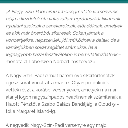
„A Nagy-Szín-Pad! című tehetségmutató versenyünk
célja a kezdetek óta változatlan: ugródeszkát kívánunk
nyújtani azoknak a zenekaroknak, előadóknak, amelyek
és akik már önerőből sikeresek. Sokan járnak a
koncertjeikre, népszerűek, jól működnek a dalaik, de a
karrierjükben sokat segíthet számukra, ha a
legnagyobb hazai fesztiválokon is bemutatkozhatnak
–
mondta el Lobenwein Norbert, főszervező.
A Nagy-Szín-Pad! elmúlt három éve sikertörténetek
egész sorát vonultatta már fel. Olyan produkciók
vettek részt a korábbi versenyeken, amelyek ma már
alanyi jogon nagyszínpados headlinernek számítanak a
Halott Pénztől a Szabó Balázs Bandájáig, a Cloud 9+-
tól a Margaret Island-ig.
A negyedik Nagy-Szín-Pad! versenyre egy majd