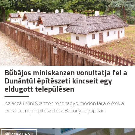
Bűbájos miniskanzen vonultatja fel a
Dunántúl építészeti kincseit egy
eldugott településen
Az ászári Mini Skanzen rendhagyó módon tárja elétek a
Dunántúl népi építészetét a Bakony kapujában.
GOODAPEST