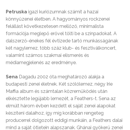
Petruska
igazi kuriózumnak számít a hazai
könnyűzenei életben. A hagyományos rockzenei
felállást következetesen mellőző, minimalista
formációja meglepő erővel tölti be a színpadokat. A
dalszerző-énekes fél évtizede tartó munkásságának
két nagylemez, több száz klub- és fesztiválkoncert,
valamint számos szakmai elismerés és
médiamegjelenés az eredménye.
Sena
Dagadu 2002 óta meghatározó alakja a
budapesti zenei életnek. Két szólólemez, négy Irie
Maffia album és számtalan közreműködés után
elkésztette legújabb lemezét, a Feathers-t. Sena az
elmúlt három évben kezdett el saját zenei alapokat
készíteni dalaihoz, így míg korábban rengeteg
producerrel dolgozott eddigi munkáin, a Feathers dalai
mind a saját ötletein alapszanak. Ghánai gyökerű zenei