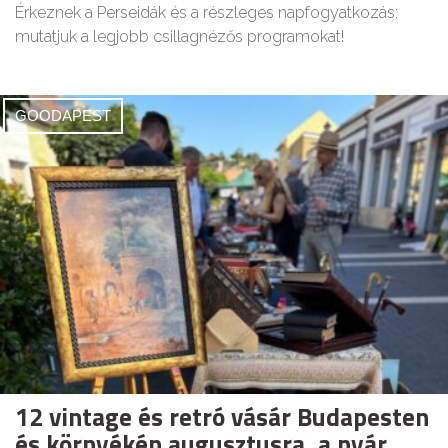
Érkeznek a Perseidák és a részleges napfogyatkozás:
mutatjuk a legjobb csillagnézős programokat!
GOODAPEST
12 vintage és retró vásár Budapesten
és környékén augusztusra, a nyár