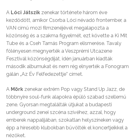
A
Lóci Játszik
zenekar története három éve
kezdődött, amikor Csorba Lóci névadó frontember, a
VAN című mozi filmzenéjével megalapozta a
közönség és a szakma figyelmét, ezt követte a Ki Mit
Tube és a Cseh Tamás Program elismerése. Tavaly
fölényesen megnyerték a Veszprémi Utcazene
Fesztivál közönségdíját, idén januárban kiadták
második albumukat és nem rég elnyerték a Fonogram
gálán „Az Év Felfedezettje” címet.
A
Mörk
zenekar extrém Pop vagy Stand Up Jazz, de
többnyire soul-funk alapokra épülő szabad szellemű
zene. Gyorsan megtalálták útjukat a budapesti
underground zenei szcéna szívéhez, azzal, hogy
emberek nappalijában, szokatlan helyszíneken vagy
épp a híresebb klubokban bűvölték el koncertjeikkel a
nézőket.