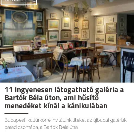
11 ingyenesen látogatható galéria a
Bartók Béla úton, ami hűsítő
menedéket kínál a kánikulában
Budapesti kultúrkörre invitálunk titeket az újbudai galériák
paradicsomába, a Bartók Béla útra.