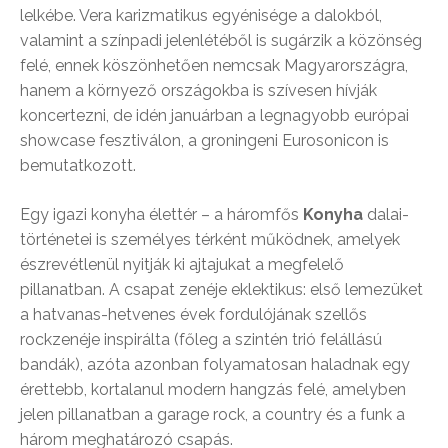
lelkébe. Vera karizmatikus egyénisége a dalokból,
valamint a színpadi jelenlétéből is sugárzik a közönség
felé, ennek köszönhetően nemcsak Magyarországra,
hanem a környező országokba is szívesen hívják
koncertezni, de idén januárban a legnagyobb európai
showcase fesztiválon, a groningeni Eurosonicon is
bemutatkozott.
Egy igazi konyha élettér – a háromfős
Konyha
dalai-
történetei is személyes térként működnek, amelyek
észrevétlenül nyitják ki ajtajukat a megfelelő
pillanatban. A csapat zenéje eklektikus: első lemezüket
a hatvanas-hetvenes évek fordulójának szellős
rockzenéje inspirálta (főleg a szintén trió felállású
bandák), azóta azonban folyamatosan haladnak egy
érettebb, kortalanul modern hangzás felé, amelyben
jelen pillanatban a garage rock, a country és a funk a
három meghatározó csapás.