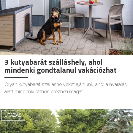
3 kutyabarát szálláshely, ahol
mindenki gondtalanul vakációzhat
Olyan kutyabarát szálláshelyeket ajánlunk, ahol a nyaralás
alatt mindenki otthon érezheti magát.
UTAZÁS