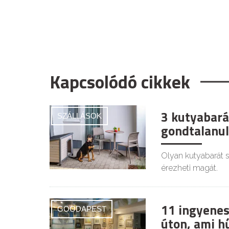
Kapcsolódó cikkek
3 kutyabará
SZÁLLÁSOK
gondtalanul
Olyan kutyabarát s
érezheti magát.
11 ingyenes
GOODAPEST
úton, ami h