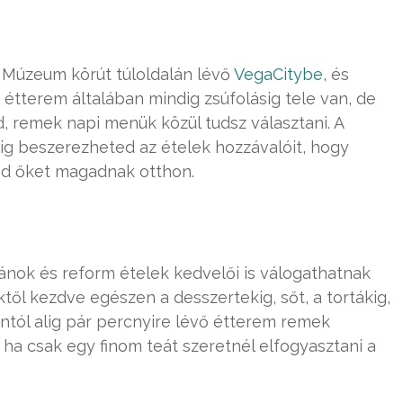
 Múzeum körút túloldalán lévő
VegaCitybe
, és
étterem általában mindig zsúfolásig tele van, de
d, remek napi menük közül tudsz választani. A
g beszerezheted az ételek hozzávalóit, hogy
sd őket magadnak otthon.
ánok és reform ételek kedvelői is válogathatnak
ől kezdve egészen a desszertekig, sőt, a tortákig,
tól alig pár percnyire lévő étterem remek
 ha csak egy finom teát szeretnél elfogyasztani a