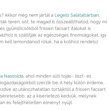
as? Akkor még nem jártál a
Legelő Salátabárban
.
áták terén, sőt, te magad is összeállíthatod, hogy mi
és gyümölcsökből frissen facsart italokat is
ázhoz is szállítják az egészséges finomságokat, így
kell lemondanod róluk, ha a kolihoz rendelsz
a Nassolda
, ahol minden süti tojás-, liszt- és
iogazdaságokból szerzik be. A hely külön érdeme,
dve az utánozhatatlan tortáiktól a frissen facsart
cséretesebb, az a kísérletező kedvük, melynek
n és felejthetetlen élményt nyújt.