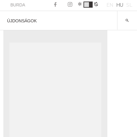
EN
HU
SL
BURDA
ÚJDONSÁGOK