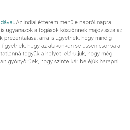
ndával
. Az indiai étterem menüje napról napra
r is ugyanazok a fogások köszönnek majdvissza az
ízek prezentálása, arra is ügyelnek, hogy mindig
s figyelnek, hogy az alakunkon se essen csorba a
tatlanná tegyük a helyet, eláruljuk, hogy még
an gyönyörűek, hogy szinte kár beléjük harapni.