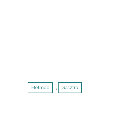
Életmód
Gasztro
,