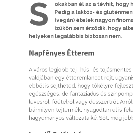
S
okakban él az a tévhit, hogy 
Pedig a laktóz- és gluténme
(vegán) ételek nagyon finomak
ízükön sem érződik, hogy alt
helyeken legalábbis biztosan nem.
Napfényes Étterem
A város legjobb tej- hús- és tojásmentes
valójában egy étteremláncot rejt, ugyanis
ebből is sejtheted, hogy tökélyre fejles
egészséges, de fantáziadús és színpompá
levesről, főételről vagy desszertről. Arr
bármilyen tejtermék, nyugodtan el is fel
hagyományos változataiké. Sőt, még jobb