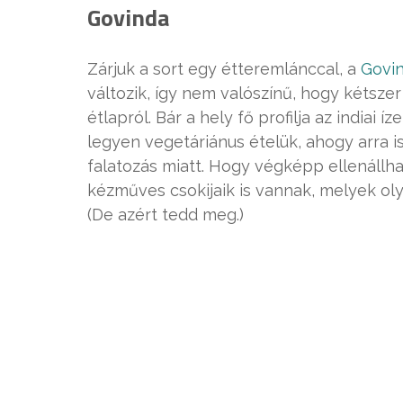
Govinda
Zárjuk a sort egy étteremlánccal, a
Govi
változik, így nem valószínű, hogy kétsze
étlapról. Bár a hely fő profilja az indiai 
legyen vegetáriánus ételük, ahogy arra i
falatozás miatt. Hogy végképp ellenállha
kézműves csokijaik is vannak, melyek oly
(De azért tedd meg.)