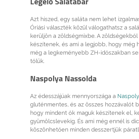
Legelő Salátabár
Azt hiszed, egy saláta nem lehet izgalm
Óriási választék közül válogathatsz a sal
kerüljön a zöldségmixbe. A zöldségekből 
készítenek, és ami a legjobb, hogy még h
még a legkeményebb ZH-időszakban sem 
tőlük.
Naspolya Nassolda
Az édesszájúak mennyországa a
Naspoly
gluténmentes, és az összes hozzávalót b
hogy mindent ők maguk készítenek el, kez
gyümölcslevekig. És ami még ennél is di
köszönhetően minden desszertjük páratla