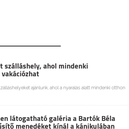
t szálláshely, ahol mindenki
 vakációzhat
zálláshelyeket ajánlunk, ahol a nyaralás alatt mindenki otthon
en látogatható galéria a Bartók Béla
űsítő menedéket kínál a kánikulában