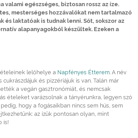
ha valami egészséges, biztosan rossz az íze.
ntes, mesterséges hozzávalókat nem tartalmazó
 és laktatóak is tudnak lenni. Sőt, sokszor az
ernatív alapanyagokból készültek. Ezeken a
 ételeinek lelőhelye a
Napfényes Étterem
. A név
 cukrászdájuk és pizzériájuk is van. Talán már
ztették a vegán gasztronómiát, és nemcsak
s ételeket varázsolnak a tányérunkra, legyen szó
ól pedig, hogy a fogásaikban nincs sem hús, sem
ejtkezhetünk: az ízük pontosan olyan, mint
 is!