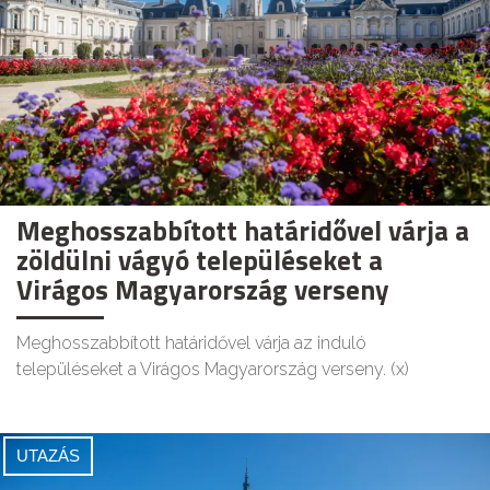
Meghosszabbított határidővel várja a
zöldülni vágyó településeket a
Virágos Magyarország verseny
Meghosszabbított határidővel várja az induló
településeket a Virágos Magyarország verseny. (x)
UTAZÁS