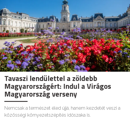
Tavaszi lendülettel a zöldebb
Magyarországért: Indul a Virágos
Magyarország verseny
Nemcsak a természet éled újjá, hanem kezdetét veszi a
közösségi környezetszépítés időszaka is.