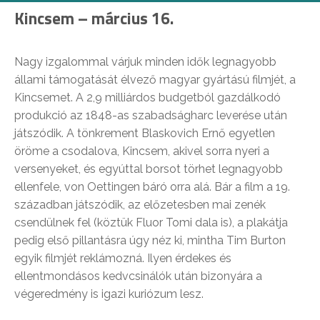
Kincsem – március 16.
Nagy izgalommal várjuk minden idők legnagyobb
állami támogatását élvező magyar gyártású filmjét, a
Kincsemet. A 2,9 milliárdos budgetból gazdálkodó
produkció az 1848-as szabadságharc leverése után
játszódik. A tönkrement Blaskovich Ernő egyetlen
öröme a csodalova, Kincsem, akivel sorra nyeri a
versenyeket, és egyúttal borsot törhet legnagyobb
ellenfele, von Oettingen báró orra alá. Bár a film a 19.
században játszódik, az előzetesben mai zenék
csendülnek fel (köztük Fluor Tomi dala is), a plakátja
pedig első pillantásra úgy néz ki, mintha Tim Burton
egyik filmjét reklámozná. Ilyen érdekes és
ellentmondásos kedvcsinálók után bizonyára a
végeredmény is igazi kuriózum lesz.