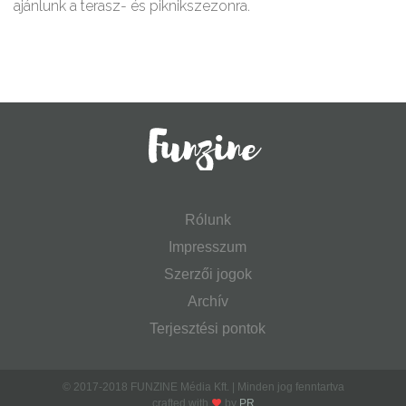
ajánlunk a terasz- és piknikszezonra.
Rólunk
Impresszum
Szerzői jogok
Archív
Terjesztési pontok
© 2017-2018 FUNZINE Média Kft. | Minden jog fenntartva
crafted with
by
PR