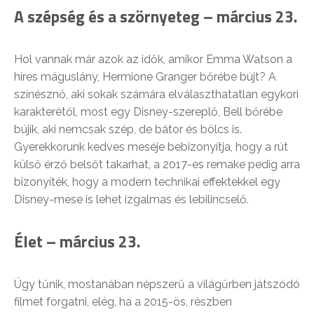
A szépség és a szörnyeteg – március 23.
Hol vannak már azok az idők, amikor Emma Watson a
híres máguslány, Hermione Granger bőrébe bújt? A
színésznő, aki sokak számára elválaszthatatlan egykori
karakterétől, most egy Disney-szereplő, Bell bőrébe
bújik, aki nemcsak szép, de bátor és bölcs is.
Gyerekkorunk kedves meséje bebizonyítja, hogy a rút
külső érző belsőt takarhat, a 2017-es remake pedig arra
bizonyíték, hogy a modern technikai effektekkel egy
Disney-mese is lehet izgalmas és lebilincselő.
Élet – március 23.
Úgy tűnik, mostanában népszerű a világűrben játszódó
filmet forgatni, elég, ha a 2015-ös, részben