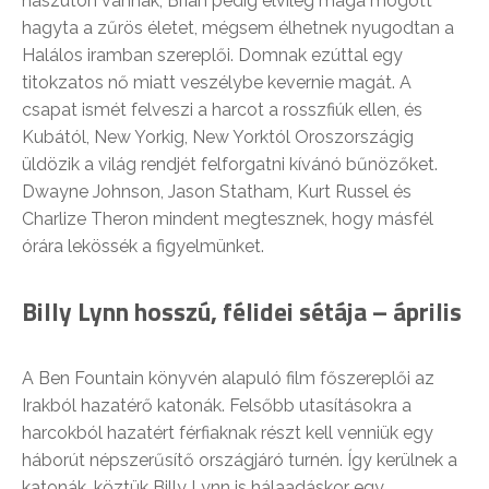
nászúton vannak, Brian pedig elvileg maga mögött
hagyta a zűrös életet, mégsem élhetnek nyugodtan a
Halálos iramban szereplői. Domnak ezúttal egy
titokzatos nő miatt veszélybe kevernie magát. A
csapat ismét felveszi a harcot a rosszfiúk ellen, és
Kubától, New Yorkig, New Yorktól Oroszországig
üldözik a világ rendjét felforgatni kívánó bűnözőket.
Dwayne Johnson, Jason Statham, Kurt Russel és
Charlize Theron mindent megtesznek, hogy másfél
órára lekössék a figyelmünket.
Billy Lynn hosszú, félidei sétája – április
A Ben Fountain könyvén alapuló film főszereplői az
Irakból hazatérő katonák. Felsőbb utasításokra a
harcokból hazatért férfiaknak részt kell venniük egy
háborút népszerűsítő országjáró turnén. Így kerülnek a
katonák, köztük Billy Lynn is hálaadáskor egy