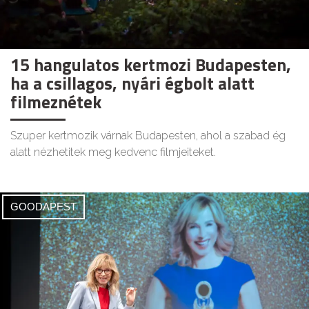
15 hangulatos kertmozi Budapesten,
ha a csillagos, nyári égbolt alatt
filmeznétek
Szuper kertmozik várnak Budapesten, ahol a szabad ég
alatt nézhetitek meg kedvenc filmjeiteket.
GOODAPEST