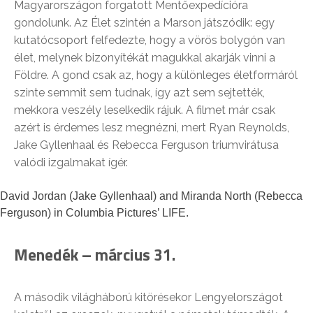
Magyarországon forgatott Mentőexpedícióra
gondolunk. Az Élet szintén a Marson játszódik: egy
kutatócsoport felfedezte, hogy a vörös bolygón van
élet, melynek bizonyítékát magukkal akarják vinni a
Földre. A gond csak az, hogy a különleges életformáról
szinte semmit sem tudnak, így azt sem sejtették,
mekkora veszély leselkedik rájuk. A filmet már csak
azért is érdemes lesz megnézni, mert Ryan Reynolds,
Jake Gyllenhaal és Rebecca Ferguson triumvirátusa
valódi izgalmakat ígér.
David Jordan (Jake Gyllenhaal) and Miranda North (Rebecca
Ferguson) in Columbia Pictures’ LIFE.
Menedék – március 31.
A második világháború kitörésekor Lengyelországot