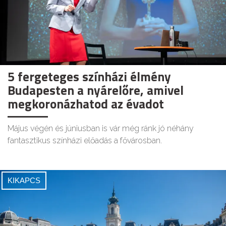
5 fergeteges színházi élmény
Budapesten a nyárelőre, amivel
megkoronázhatod az évadot
Május végén és júniusban is vár még ránk jó néhány
fantasztikus színházi előadás a fővárosban.
KIKAPCS