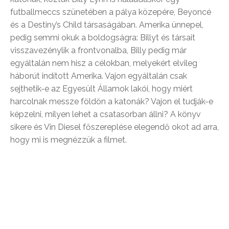
futballmeccs szünetében a pálya közepére, Beyoncé
és a Destiny’s Child társaságában. Amerika ünnepel,
pedig semmi okuk a boldogságra: Billyt és társait
visszavezénylik a frontvonalba, Billy pedig már
egyáltalán nem hisz a célokban, melyekért elvileg
háborút indított Amerika. Vajon egyáltalán csak
sejthetik-e az Egyesült Államok lakói, hogy miért
harcolnak messze földön a katonák? Vajon el tudják-e
képzelni, milyen lehet a csatasorban állni? A könyv
sikere és Vin Diesel főszereplése elegendő okot ad arra,
hogy mi is megnézzük a filmet.