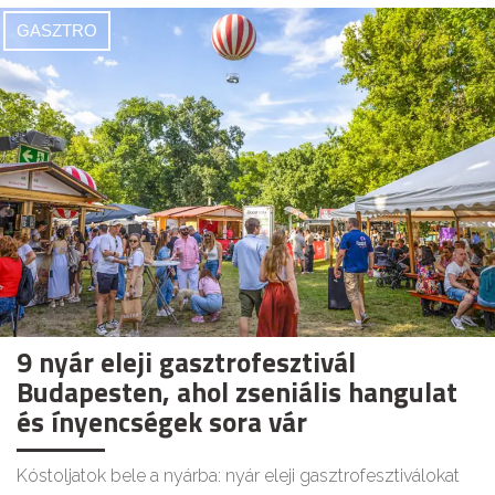
GASZTRO
9 nyár eleji gasztrofesztivál
Budapesten, ahol zseniális hangulat
és ínyencségek sora vár
Kóstoljatok bele a nyárba: nyár eleji gasztrofesztiválokat