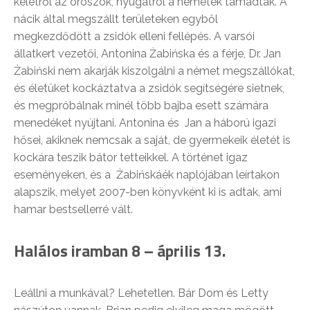
keletről az oroszok, nyugatról a németek támadták. A
nácik által megszállt területeken egyből
megkezdődött a zsidók elleni fellépés. A varsói
állatkert vezetői, Antonina Żabińska és a férje, Dr. Jan
Żabiński nem akarják kiszolgálni a német megszállókat,
és életüket kockáztatva a zsidók segítségére sietnek,
és megpróbálnak minél több bajba esett számára
menedéket nyújtani. Antonina és Jan a háború igazi
hősei, akiknek nemcsak a saját, de gyermekeik életét is
kockára teszik bátor tetteikkel. A történet igaz
eseményeken, és a Żabińskáék naplójában leírtakon
alapszik, melyet 2007-ben könyvként ki is adtak, ami
hamar bestsellerré vált.
Halálos iramban 8 – április 13.
Leállni a munkával? Lehetetlen. Bár Dom és Letty