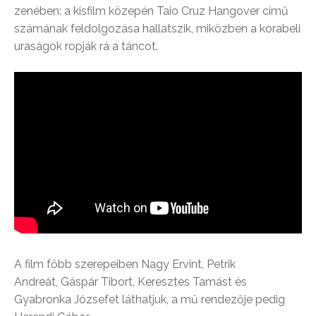
zenében: a kisfilm közepén Taio Cruz Hangover című
számának feldolgozása hallatszik, miközben a korabeli
uraságok ropják rá a táncot.
A film főbb szerepeiben Nagy Ervint, Petrik
Andreát, Gáspár Tibort, Keresztes Tamást és
Gyabronka Józsefet láthatjuk, a mű rendezője pedig