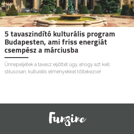
5 tavaszindító kulturális program
Budapesten, ami friss energiát
csempész a márciusba
Ünnepeljétek a tavasz eljöttét úgy, ahogy azt kell:
stílusosan, kulturális élményekkel töltekezve!