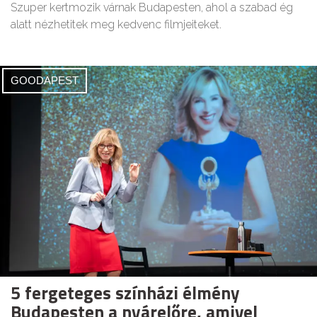
Szuper kertmozik várnak Budapesten, ahol a szabad ég
alatt nézhetitek meg kedvenc filmjeiteket.
GOODAPEST
5 fergeteges színházi élmény
Budapesten a nyárelőre, amivel