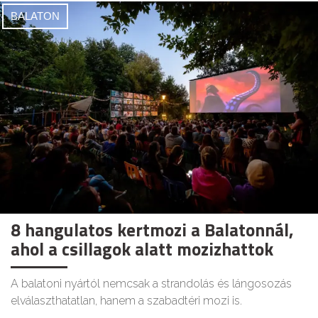
BALATON
8 hangulatos kertmozi a Balatonnál,
ahol a csillagok alatt mozizhattok
A balatoni nyártól nemcsak a strandolás és lángosozás
elválaszthatatlan, hanem a szabadtéri mozi is.