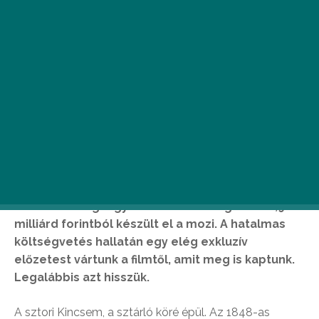
N
agy elvárásaink vannak a Kincsemmel
szemben, ugyanis ez a film kapta a
magyar filmtörténelemben a
legnagyobb állami támogatást: 2,9
milliárd forintból készült el a mozi. A hatalmas
költségvetés hallatán egy elég exkluzív
előzetest vártunk a filmtől, amit meg is kaptunk.
Legalábbis azt hisszük.
A sztori Kincsem, a sztárló köré épül. Az 1848-as