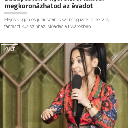
megkoronázhatod az évadot
Május végén és júniusban is vár még ránk jó néhány
fantasztikus színházi előadás a fővárosban.
KULT