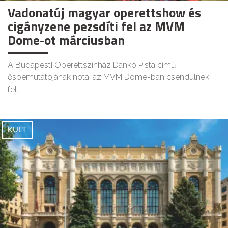
Vadonatúj magyar operettshow és
cigányzene pezsdíti fel az MVM
Dome-ot márciusban
A Budapesti Operettszínház Dankó Pista című
ősbemutatójának nótái az MVM Dome-ban csendülnek
fel.
KULT