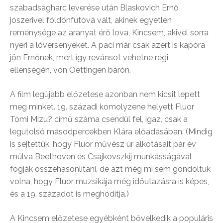
szabadságharc leverése után Blaskovich Ernő
jószerivel földönfutóvá vált, akinek egyetlen
reménysége az aranyat érő lova, Kincsem, akivel sorra
nyeri a lóversenyeket. A paci már csak azért is kapóra
jön Ernőnek, mert így revánsot vehetne régi
ellenségén, von Oettingen bárón.
A film legújabb előzetese azonban nem kicsit lepett
meg minket. 19. századi komolyzene helyett Fluor
Tomi Mizu? című száma csendül fel, igaz, csak a
legutolsó másodpercekben Klára előadásában. (Mindig
is sejtettük, hogy Fluor művész úr alkotásait pár év
múlva Beethoven és Csajkovszkij munkásságával
fogják összehasonlítani, de azt még mi sem gondoltuk
volna, hogy Fluor muzsikája még időutazásra is képes,
és a 19. századot is meghódítja.)
A Kincsem előzetese egyébként bővelkedik a populáris