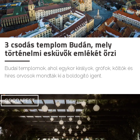
3 csodás templom Budán, mely
történelmi esküvők emlékét őrzi
Budai templomok, ahol egykor királyok, grófok, költők és
híres orvosok mondták ki a boldogító igent.
GOODAPEST