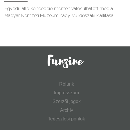
Egyedülálló koncepció mentén valósulhatott meg a
Magyar Nemzeti Múzeum nagy ívű időszaki kiállítása.
Rólunk
Impresszum
Szerzői jogok
Archív
Terjesztési pontok