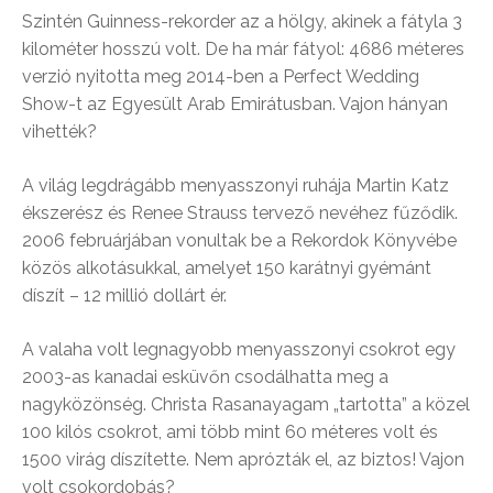
Szintén Guinness-rekorder az a hölgy, akinek a fátyla 3
kilométer hosszú volt. De ha már fátyol: 4686 méteres
verzió nyitotta meg 2014-ben a Perfect Wedding
Show-t az Egyesült Arab Emirátusban. Vajon hányan
vihették?
A világ legdrágább menyasszonyi ruhája Martin Katz
ékszerész és Renee Strauss tervező nevéhez fűződik.
2006 februárjában vonultak be a Rekordok Könyvébe
közös alkotásukkal, amelyet 150 karátnyi gyémánt
díszít – 12 millió dollárt ér.
A valaha volt legnagyobb menyasszonyi csokrot egy
2003-as kanadai esküvőn csodálhatta meg a
nagyközönség. Christa Rasanayagam „tartotta” a közel
100 kilós csokrot, ami több mint 60 méteres volt és
1500 virág díszítette. Nem aprózták el, az biztos! Vajon
volt csokordobás?