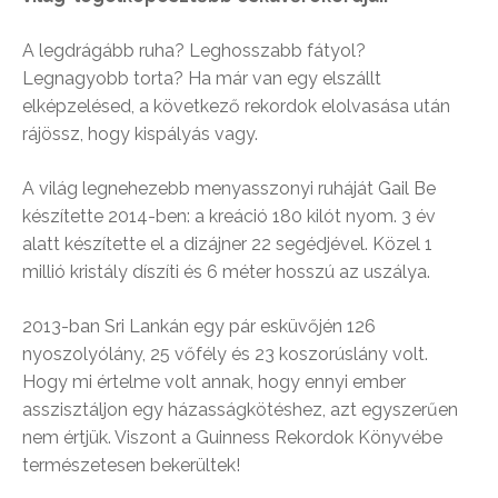
A legdrágább ruha? Leghosszabb fátyol?
Legnagyobb torta? Ha már van egy elszállt
elképzelésed, a következő rekordok elolvasása után
rájössz, hogy kispályás vagy.
A világ legnehezebb menyasszonyi ruháját Gail Be
készítette 2014-ben: a kreáció 180 kilót nyom. 3 év
alatt készítette el a dizájner 22 segédjével. Közel 1
millió kristály díszíti és 6 méter hosszú az uszálya.
2013-ban Sri Lankán egy pár esküvőjén 126
nyoszolyólány, 25 vőfély és 23 koszorúslány volt.
Hogy mi értelme volt annak, hogy ennyi ember
asszisztáljon egy házasságkötéshez, azt egyszerűen
nem értjük. Viszont a Guinness Rekordok Könyvébe
természetesen bekerültek!