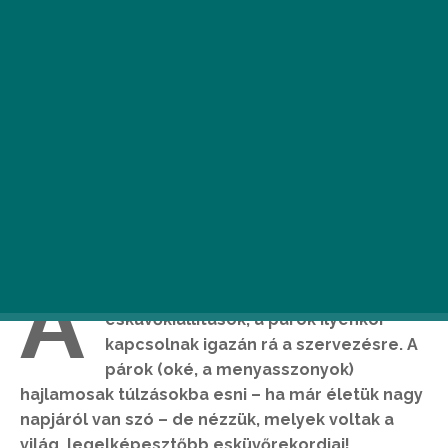
A
téli időszakban zajlanak a legnagyobb
esküvőkiállítások, a párok ilyenkor
kapcsolnak igazán rá a szervezésre. A
párok (oké, a menyasszonyok)
hajlamosak túlzásokba esni – ha már életük nagy
napjáról van szó – de nézzük, melyek voltak a
világ legelképesztőbb esküvőrekordjai!