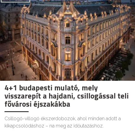
4+1 budapesti mulató, mely
visszarepít a hajdani, csillogással teli
fővárosi éjszakákba
Csillogó-villogó ékszerdobozok, ahol minden adott a
kikapcsolódáshoz – na meg az időutazáshoz.