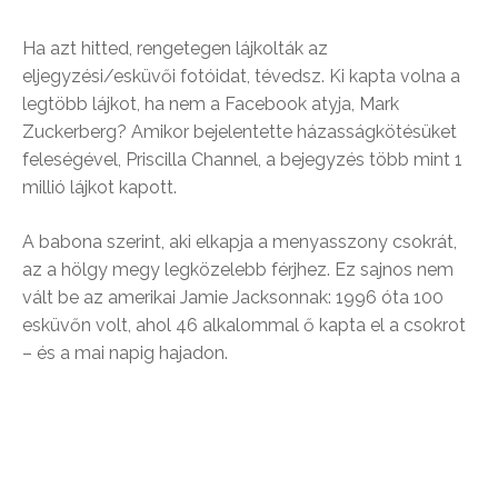
Ha azt hitted, rengetegen lájkolták az
eljegyzési/esküvői fotóidat, tévedsz. Ki kapta volna a
legtöbb lájkot, ha nem a Facebook atyja, Mark
Zuckerberg? Amikor bejelentette házasságkötésüket
feleségével, Priscilla Channel, a bejegyzés több mint 1
millió lájkot kapott.
A babona szerint, aki elkapja a menyasszony csokrát,
az a hölgy megy legközelebb férjhez. Ez sajnos nem
vált be az amerikai Jamie Jacksonnak: 1996 óta 100
esküvőn volt, ahol 46 alkalommal ő kapta el a csokrot
– és a mai napig hajadon.