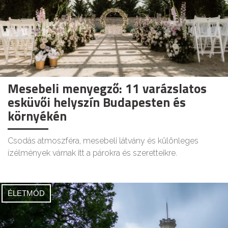
Mesebeli menyegző: 11 varázslatos
esküvői helyszín Budapesten és
környékén
Csodás atmoszféra, mesebeli látvány és különleges
ízélmények várnak itt a párokra és szeretteikre.
ÉLETMÓD