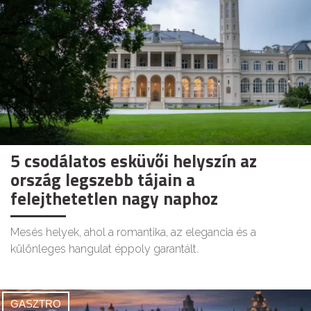
5 csodálatos esküvői helyszín az
ország legszebb tájain a
felejthetetlen nagy naphoz
Mesés helyek, ahol a romantika, az elegancia és a
különleges hangulat éppoly garantált.
GASZTRO