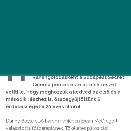
H
amarosan érkezik a mozikba a
Trainspotting 2. része.
Ráhangolódásként a Budapest Secret
Cinema péntek este az első részét
vetíti le. Hogy meghozzuk a kedved az első és a
második részhez is, összegyűjtöttünk 6
érdekességet a 20 éves filmről.
Danny Boyle első három filmjében Ewan McGregort
választotta főszereplőnek. Tökéletes párosítás!