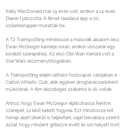
Kelly MacDonald már 19 éves volt, amikor a 14 éves
Diane-t játszotta. A filmet ráadásul épp a 20.
születésnapján mutatták be.
A T2 Trainspotting mindössze a második alkalom lesz
Ewan McGregor karrierje során, amikor visszatér egy
korábbi szerepéhez. Az első Obi-Wan Kenobi volt a
Star Wars előzménytrilógiában.
A Trainspotting elején látható focicsapat valójában a
Calton Athletic Club, akik egyben drogtanácsadóként
működnek. A film elsődleges szakértői is ők voltak.
Ahhoz, hogy Ewan McGregor eljátszhassa Renton
szerepét, 12 kilót kellett fogynia. Ezt mindössze két
hónap alatt sikerült is teljesíteni, saját bevallása szerint
azzal, hogy mindent grillezve evett és sör helyett bort,