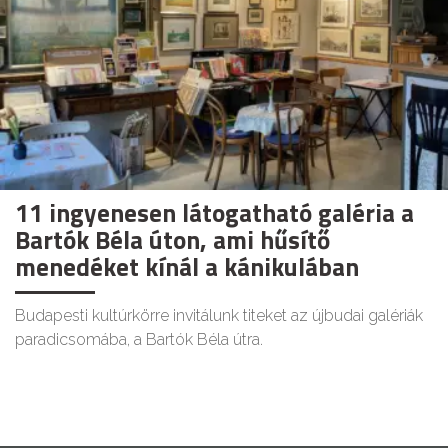
11 ingyenesen látogatható galéria a
Bartók Béla úton, ami hűsítő
menedéket kínál a kánikulában
Budapesti kultúrkörre invitálunk titeket az újbudai galériák
paradicsomába, a Bartók Béla útra.