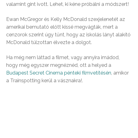
valamint gint ivott. Lehet, ki kéne próbálni a módszert!
Ewan McGregor és Kelly McDonald szexjelenetét az
amerikai bemutató előtt kissé megvágták, mert a
cenzorok szerint úgy tűnt, hogy az iskolás lányt alakító
McDonald túlzottan élvezte a dolgot.
Ha még nem láttad a filmet, vagy annyira imádod,
hogy még egyszer megnéznéd, ott a helyed a
Budapest Secret Cinema pénteki filmvetítésén
, amikor
a Trainspotting kerül a vásznakra!.