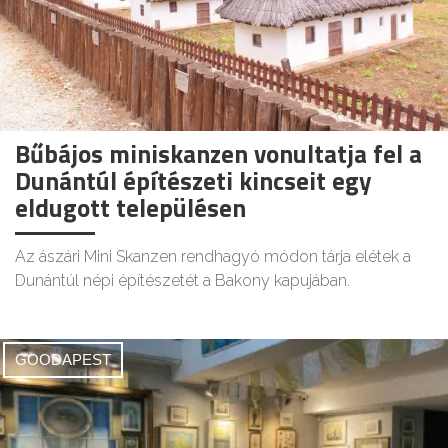
Bűbájos miniskanzen vonultatja fel a
Dunántúl építészeti kincseit egy
eldugott településen
Az ászári Mini Skanzen rendhagyó módon tárja elétek a
Dunántúl népi építészetét a Bakony kapujában.
GOODAPEST