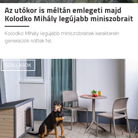
Az utókor is méltán emlegeti majd
Kolodko Mihály legújabb miniszobrait
Kolodko Mihály legújabb miniszobrainak karakterein
generációk nőttek fel.
SZÁLLÁSOK