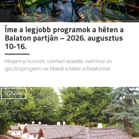
Íme a legjobb programok a héten a
Balaton partján – 2026. augusztus
10-16.
Megannyi koncert, színházi előadás, kertmozi és
gasztroprogram vár titeket a héten a Balatonnál.
UTAZÁS