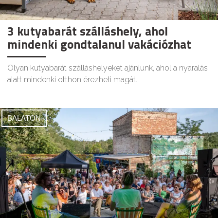
3 kutyabarát szálláshely, ahol
mindenki gondtalanul vakációzhat
Olyan kutyabarát szálláshelyeket ajánlunk, ahol a nyaralás
alatt mindenki otthon érezheti magát.
BALATON