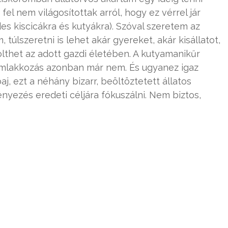
el nem világosítottak arról, hogy ez vérrel jár
s kiscicákra és kutyákra). Szóval szeretem az
 túlszeretni is lehet akár gyereket, akár kisállatot,
ölthet az adott gazdi életében. A kutyamanikűr
ömlakkozás azonban már nem. És ugyanez igaz
aj, ezt a néhány bizarr, beöltöztetett állatos
yezés eredeti céljára fókuszálni. Nem biztos,