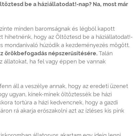
ltöztesd be a háziállatodat!-nap? Na, most már
szinte minden baromságnak és légből kapott
zt hihetnénk, hogy az Öltöztesd be a háziállatodat!-
tos mondanivaló húzódik a kezdeményezés mögött.
s az örökbefogadás népszerűsítésére.
Talán
 állatokat, ha fel vagy éppen be vannak
fenn áll a veszélye annak, hogy az eredeti üzenet
ogy ugyan, kinek-minek öltöztessék be házi
kkora tortúra a házi kedvencnek, hogy a gazdi
ron rá akarja erőszakolni azt az ízléses kis pink
kiskoromban állatorvos akartam egy ideig lenni