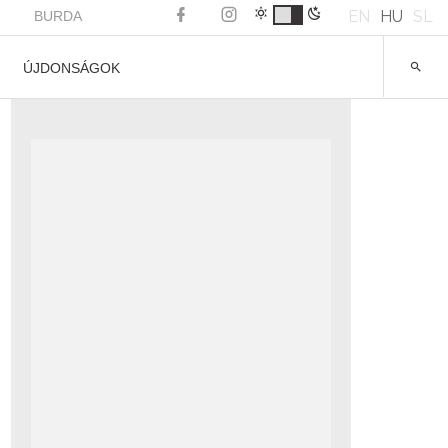
EN
HU
SL
BURDA
ÚJDONSÁGOK