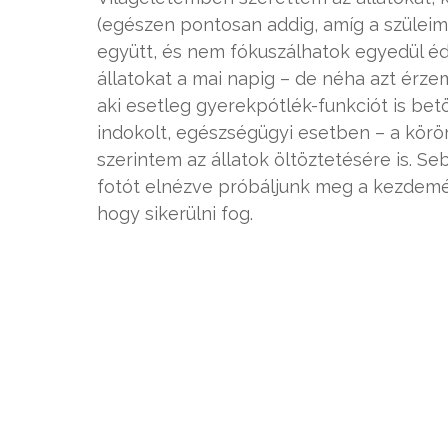
(egészen pontosan addig, amíg a szüleim f
együtt, és nem fókuszálhatok egyedül éde
állatokat a mai napig – de néha azt érzem,
aki esetleg gyerekpótlék-funkciót is bet
indokolt, egészségügyi esetben – a kör
szerintem az állatok öltöztetésére is. Seb
fotót elnézve próbáljunk meg a kezdemén
hogy sikerülni fog.