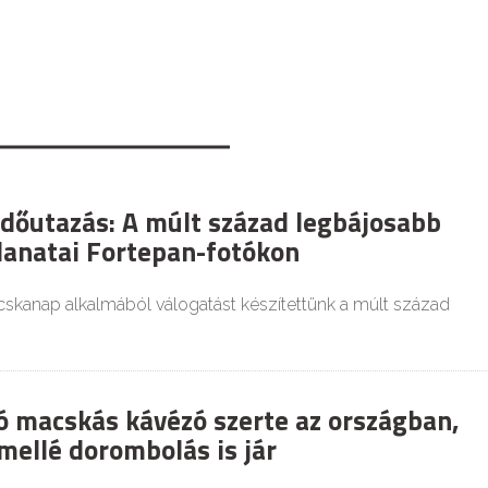
dőutazás: A múlt század legbájosabb
lanatai Fortepan-fotókon
kanap alkalmából válogatást készítettünk a múlt század
ó macskás kávézó szerte az országban,
mellé dorombolás is jár