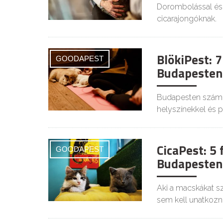
Dorombolással és
cicarajongóknak.
BlökiPest: 
GOODAPEST
Budapesten
Budapesten számos
helyszínekkel és 
CicaPest: 5
GOODAPEST
Budapesten
Aki a macskákat sz
sem kell unatkozni