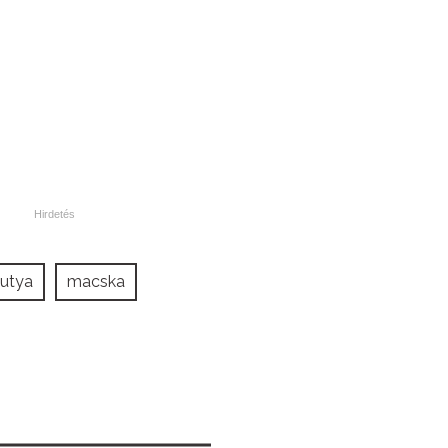
kutya
macska