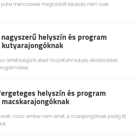
 puha mancsokkal megtoldott kávézás nem csak
7 nagyszerű helyszín és program
 kutyarajongóknak
 lehetőségünk akad összefutni kutyás alkotásokkal,
programokkal.
 fergeteges helyszín és program
 macskarajongóknak
ereti, rossz ember nem lehet, a cicarajongóknak pedig itt
uk.