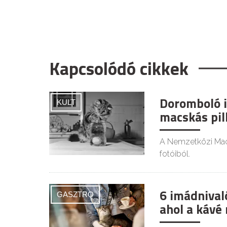
Kapcsolódó cikkek
Doromboló i
KULT
macskás pil
A Nemzetközi Macs
fotóiból.
6 imádnival
GASZTRO
ahol a kávé 