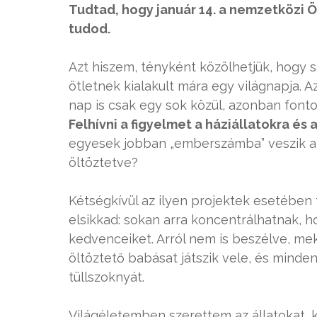
Tudtad, hogy január 14. a nemzetközi Ö
tudod.
Azt hiszem, tényként közölhetjük, hogy 
ötletnek kialakult mára egy világnapja. A
nap is csak egy sok közül, azonban fon
Felhívni a figyelmet a háziállatokra é
egyesek jobban „emberszámba” veszik az
öltöztetve?
Kétségkívül az ilyen projektek esetében 
elsikkad: sokan arra koncentrálhatnak, h
kedvenceiket. Arról nem is beszélve, me
öltöztető babásat játszik vele, és mindená
tüllszoknyát.
Világéletemben szerettem az állatokat, 