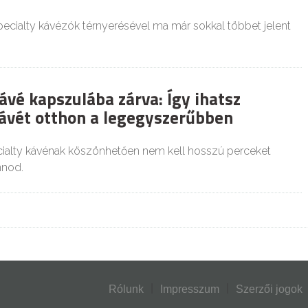
pecialty kávézók térnyerésével ma már sokkal többet jelent
ávé kapszulába zárva: Így ihatsz
ávét otthon a legegyszerűbben
ialty kávénak köszönhetően nem kell hosszú perceket
nnod.
Rólunk
Impresszum
Szerzői jogok