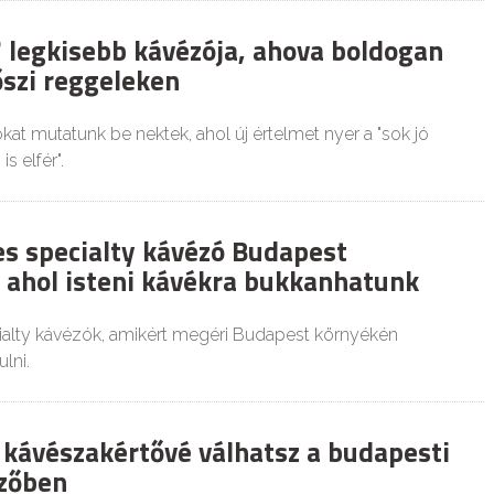
 legkisebb kávézója, ahova boldogan
őszi reggeleken
at mutatunk be nektek, ahol új értelmet nyer a "sok jó
s elfér".
es specialty kávézó Budapest
 ahol isteni kávékra bukkanhatunk
alty kávézók, amikért megéri Budapest környékén
lni.
t kávészakértővé válhatsz a budapesti
zőben