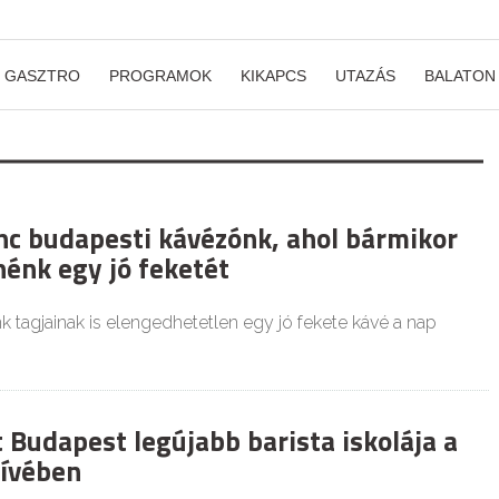
GASZTRO
PROGRAMOK
KIKAPCS
UTAZÁS
BALATON
nc budapesti kávézónk, ahol bármikor
nénk egy jó feketét
 tagjainak is elengedhetetlen egy jó fekete kávé a nap
 Budapest legújabb barista iskolája a
zívében