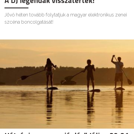
A DJ legendák visszatértek!
Jövő héten tovább folytatjuk a magyar elektronikus zenei
szcéna boncolgatását!