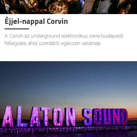
Éjjel-nappal Corvin
A Corvin az underground elektronikus zene budapesti
fellegvára, ahol szerdától egészen vasárnap