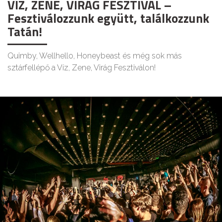
VÍZ, ZENE, VIRÁG FESZTIVÁL –
Fesztiválozzunk együtt, találkozzunk
Tatán!
Quimby, Wellhello, Honeybeast és még sok más
sztárfellépő a Víz, Zene, Virág Fesztiválon!