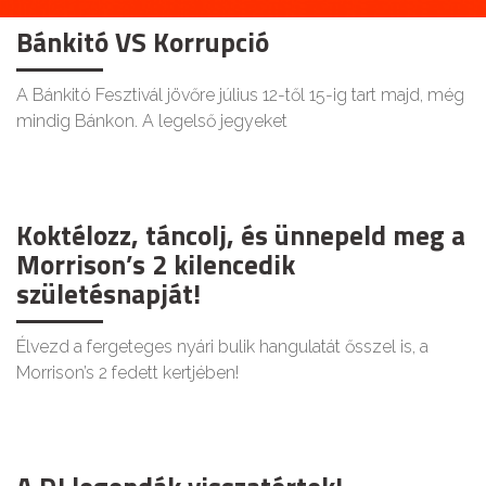
Bánkitó VS Korrupció
A Bánkitó Fesztivál jövőre július 12-től 15-ig tart majd, még
mindig Bánkon. A legelső jegyeket
Koktélozz, táncolj, és ünnepeld meg a
Morrison’s 2 kilencedik
születésnapját!
Élvezd a fergeteges nyári bulik hangulatát ősszel is, a
Morrison’s 2 fedett kertjében!