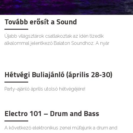
Tovább erősít a Sound
Újabb világsztárok csatlakoztak az idén tizedik
alkalommal jelentkező Balaton Soundhoz. A nyár
Hétvégi Buliajánló (április 28-30)
Party-ajánló április utolsó hétvégéjére!
Electro 101 – Drum and Bass
A következő elektronikus zenei műfajunk a drum and