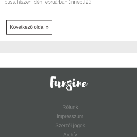
bass, hiszen idén februárban ünnepli 20
Következő oldal »
Rólunk
Impresszum
Szerzői jogok
Archív